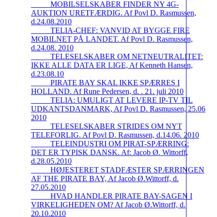
_____MOBILSELSKABER FINDER NY 4G-
AUKTION URETFÆRDIG. Af Povl D. Rasmussen,
d.24.08.2010
_____TELIA-CHEF: VANVID AT BYGGE FIRE
MOBILNET PÅ LANDET. Af Povl D. Rasmussen,
d.24.08. 2010
_____TELESELSKABER OM NETNEUTRALITET:
IKKE ALLE DATA ER LIGE, Af Kenneth Hansen,
d.23.08.10
_____PIRATE BAY SKAL IKKE SPÆRRES I
HOLLAND. Af Rune Pedersen, d. . 21. juli 2010
_____TELIA: UMULIGT AT LEVERE IP-TV TIL
UDKANTSDANMARK, Af Povl D. Rasmussen, 25.06
2010
_____TELESELSKABER STRIDES OM NYT
TELEFORLIG. Af Povl D. Rasmussen, d.14.06. 2010
_____TELEINDUSTRI OM PIRAT-SPÆRRING:
DET ER TYPISK DANSK. Af: Jacob Ø. Wittorff,
d.28.05.2010
_____HØJESTERET STADFÆSTER SPÆRRINGEN
AF THE PIRATE BAY, Af Jacob Ø.Wittorff, d.
27.05.2010
_____HVAD HANDLER PIRATE BAY-SAGEN I
VIRKELIGHEDEN OM? Af Jacob Ø.Wittorff, d.
20.10.2010