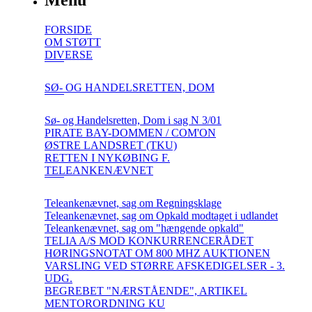
Menu
FORSIDE
OM STØTT
DIVERSE
SØ- OG HANDELSRETTEN, DOM
Sø- og Handelsretten, Dom i sag N 3/01
PIRATE BAY-DOMMEN / COM'ON
ØSTRE LANDSRET (TKU)
RETTEN I NYKØBING F.
TELEANKENÆVNET
Teleankenævnet, sag om Regningsklage
Teleankenævnet, sag om Opkald modtaget i udlandet
Teleankenævnet, sag om "hængende opkald"
TELIA A/S MOD KONKURRENCERÅDET
HØRINGSNOTAT OM 800 MHZ AUKTIONEN
VARSLING VED STØRRE AFSKEDIGELSER - 3.
UDG.
BEGREBET "NÆRSTÅENDE", ARTIKEL
MENTORORDNING KU