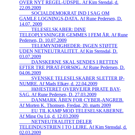
OVER NYT REGEL-UDSPIL. Af Kim Stendal, d.
22.09.2009
_____SOCIALDEMOKRAT IND I SAG OM
GAMLE LOGNINGS-DATA. Af Rune Pedersen, D.
14.07. 2009
_____TELESELSKABER: DINE
TELEOPLYSNINGER GEMMES I FEM ÅR. Af Rune
Pedersen, D. 10.07.2009
_____TELEMYNDIGHEDER: INGEN STØTTE
UDEN NETNEUTRALITET. Af Kin Stensdal, D.
03.07.2009
_____DANSKERNE SKAL SENDES I RETTEN
EFTER TRE PIRAT-FORSØG. Af Rune Pedersen, D.
04.06.2009
_____SVENSKE TELESELSKABER SLETTER IP-
NUMRE. Af Mads Elkær, d. 22.04.2009
_____HØJESTERET OVERVEJER PIRATE BAY-
SAG. Af Rune Pedersen, D. 27.03.2009
_____DANMARK ÅBEN FOR CYBER-ANGREB.
Af Morten K. Thomsen, Fredag, 20. marts 2009
_____EU TIL KAMP MOD TELESELSKABERNE.
Af Ming Ou Lü, d. 12.03.2009
_____NETNEUTRALITET DELER
TELEINDUSTRIEN I TO LEJRE. Af Kim Stensdal, d.
02.03.2009