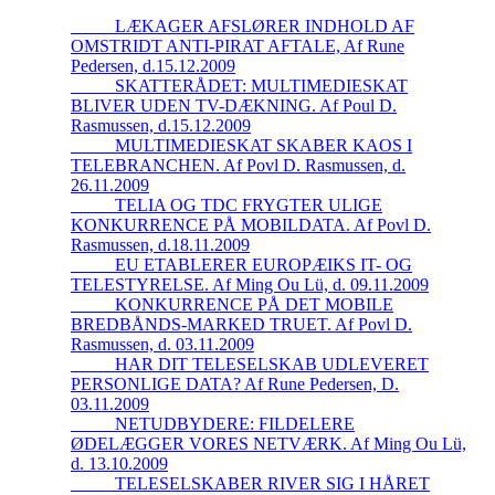
_____LÆKAGER AFSLØRER INDHOLD AF
OMSTRIDT ANTI-PIRAT AFTALE, Af Rune
Pedersen, d.15.12.2009
_____SKATTERÅDET: MULTIMEDIESKAT
BLIVER UDEN TV-DÆKNING. Af Poul D.
Rasmussen, d.15.12.2009
_____MULTIMEDIESKAT SKABER KAOS I
TELEBRANCHEN. Af Povl D. Rasmussen, d.
26.11.2009
_____TELIA OG TDC FRYGTER ULIGE
KONKURRENCE PÅ MOBILDATA. Af Povl D.
Rasmussen, d.18.11.2009
_____EU ETABLERER EUROPÆIKS IT- OG
TELESTYRELSE. Af Ming Ou Lü, d. 09.11.2009
_____KONKURRENCE PÅ DET MOBILE
BREDBÅNDS-MARKED TRUET. Af Povl D.
Rasmussen, d. 03.11.2009
_____HAR DIT TELESELSKAB UDLEVERET
PERSONLIGE DATA? Af Rune Pedersen, D.
03.11.2009
_____NETUDBYDERE: FILDELERE
ØDELÆGGER VORES NETVÆRK. Af Ming Ou Lü,
d. 13.10.2009
_____TELESELSKABER RIVER SIG I HÅRET