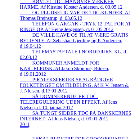
_____BØVLET TDT-MANØVRE VÆKKER
HARME, Af Kirstine Kloster Andersen, d. 03.05.12
_____OG PLUDSELIG VAR DE TDC-KUNDER. Af
Thomas Breinstrup, d. 03.05.12
_____TELEFON GAKGAK - TRYK 12 TAL FOR AT
RINGE OP. Af Heine Jørgensen, d. 01.05.2012
_____DE VILLE HAVE OS TIL AT VÆRE GRATIS
BETJENTE. Af Sebastian Gjerding og P. Andersen,
d.19.04.12
_____TELEMASTAFTALE I NORDDJURS. KL, d.
02.03.12
_____KOMMUNER ANMELDT FOR
KARTELFUSK. Af Jakob Skouboe, Børsen,
d.19.01.2012
_____PIRATEKSPERTER SKAL RÅDGIVE
FOLKETINGET OM FILDELING. Af K V. Jensen &
J. Nielsen, d.17.01.2012
_____SÅ DOMINERENDE ER TDC.
TELEREGULERING UDEN EFFEKT. Af Jens
Nielsen, d. 10. januar 2012
_____SÅ TUNGT SIDDER TDC PÅ DANSKERNES
INTERNET:. Af Jens Nielsen, d. 09.01.2012
2011
_____3 SKAL BLOKERE FOR GROOVESHARK I