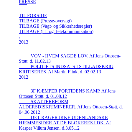
PRESSE
TIL FORSIDE
TILBAGE (Presse-oversigt)
TILBAGE (Vagt- og Sikkerhedsregler)
TILBAGE (IT- og Telekommunikation)
-
2013
_____VOV - HVEM SAGDE LOV. Af Jens Ottosen-
Støtt, d. 11.02.13
_____POLITIETS INDSATS I STILLADSKRIG
KRITISERES. Af Martin Flink, d. 02.02.13
2012
_____3F KÆMPER FORTIDENS KAMP. Af Jens
Ottosen-Støtt, d. 01.08.12
_____SKATTEREFORM
ALDERSDISKRIMINERER. Af Jens Ottosen-Støtt, d.
04.06.2012
_____DET RAGER IKKE UDENLANDSKE
HJEMMESIDER AT DE BLOKERES I DK. Af
Kasper Villum Jensen, d.3.05.12