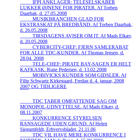
_____IFPI ANKLAGER: TELESELSKABER
LUKKER ØJNENE FOR PIRATER. Af Torben
Daarbak, d. 27.05.2008
_____MUSIKBRANCHEN GLAD FOR
EKSTRASKAT PÅ BREDBÅND. Af Torben Daarbak,
d. 26.05.2008
_____TIRSDAGENS AVISER OM IT. Af Mads Elkær,
d. 20.05.2008
_____CYBERCITY-CHEF: FJERN SAMLERABAT
FOR ALLE TDC-KUNDER. Af Thomas Jensen, d.
28.04. 2008
_____TELE-CHEF: PIRATE BAY-SAGEN ER HELT
KAFKASK. Rune Pedersen, d. 13.02.2008
_____MOBIVICKS KUNDER SOM GIDSLER. Af
Filip Schwartz Kirkegaard, Fredag d. 4. januar, 2008
2007 OG TIDLIGERE
_____TDC TABER OMFATTENDE SAG OM
MONOPOL-UDNYTTELSE. Af Mads Elkær, d.
08.11.2007
_____KONKURRENCE STYRELSEN
RANSAGEDE UDEN GRUND. Af Helen
Siegumfeldt, Erhvervsbladet, 21.11.06
_____TDC VIL HAVE MERE KONKURRENCE I