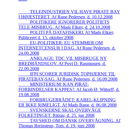
_____TELEINDUSTRIEN VIL HAVE PIRATE BAY
I HØJESTERET. Af Rune Pedersen, d. 10.12.2008
_____POLITIKERE IGNORERER POLITIETS
TELE-MISBRUG. Af Mads Elkær, d. 24.10.2008
_____POLITI PÅ DATAFISKERI. Af Mads Elkær,
Publiceret d. 15. oktober 2008
_____EU-POLITIKER: EU STEMMER OM
INTERNETCENSUR I DAG. Af Rune Pedersen, d.
24.09.2008
_____ANKLAGE: TDC VIL MISBRUGE NY
BREDBÅNDSLOV. Af Povl D. Rasmussen, d.
22.09.2008
_____IFPI SCORER JURIDISK TOPHJERNE TIL
PIRATEBAY-SAG. Af Rune Pedersen, d. 16.09.2008
_____MINISTERIUM: KAN PIRAT-
FORBINDELSER KAPPES?. Af Jacob Ø. Wittorff, d.
19.08.2008
_____FORBRUGERRÅDET: KABEL-KLIPNING
ER IKKE RIMELIGT. Af Mads Bang, d. 06.08.2008
_____SVENSKERNE SKAL OVERVÅGE
FOLKETINGET. Ritzau, d. 25. jun 2008
_____TAVSHED OM DANSK OVERVÅGNING. Af
Thomas Breinstrup, Tors. d. 19. juni 2008