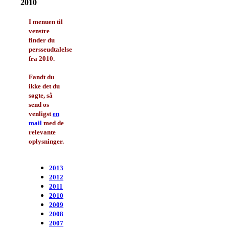
2010
I menuen til
venstre
finder du
persseudtalelser
fra 2010.
Fandt du
ikke det du
søgte, så
send os
venligst
en
mail
med de
relevante
oplysninger.
2013
2012
2011
2010
2009
2008
2007