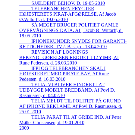
_____SJÆLDENT BEHOV. D. 19-05-2010
_____TELEBRANCHEN FRYGTER
HØJESTERETS PIRAT-AFGØRELSE. Af Jacob
Ø.Wittorff, d. 19.05.2010
_____SÅ MEGET BRUGER POLITIET GAMLE
OVERVÅGNINGS-DATA. Af , Jacob Ø. Wittorff, d.
18.05.2010
_____IPHONEKUNDER SNYDES FOR GARANTI-
RETTIGHEDER. TV2, Basta, d. 13.04.2010
_____REVISION AF LOGNINGS
BEKENDTGØRELSEN REDDET I 12 YIMR, Af
Rune Pedersen, d. 26.03.2010
_____IFPI OG TELEBRANCHEN SKAL I
HØJESTERET MED PIRATE BAY, Af Rune
Pedersen, d. 16.03.2010
_____TELIA: VI BLIVER HINDRET I AT
UDBYGGE MOBILT BREDBÅND. Af Povl D.
Rasmussen, d. 04.02.10
_____TELIA MELDT TIL POLITIET PÅ GRUND
AF IPHONE-REKLAME. Af Povl D. Rasmussen, d.
25.01.2010
_____TELIA PARAT TIL AT GRIBE IND. Af Peter
Møller Christensen, d. 19.01.2010
2009