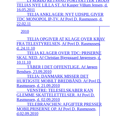
_____LYSERØD RETSSAG FORTSÆTTER TRODS
TELIAS NYE LILLA ST. Af Kasper Villum Jensen, d.
16.05.2011
_____TELIA ANKLAGER: NYT UDSPIL GIVER
TDC MONOPOL IP-TV. Af Povl D. Rasmussen, d.
22.02.11
2010
_____TELIA OPGIVER AT KLAGE OVER KRAV
FRA TELESTYRELSEN, Af Povl D. Rasmussen,
d..24.11.10
_____TELIA KLAGER OVER TDC: PRISERNE
SKAL NED. Af Christian Bjerggaard Jørgensen, d.
10.11.10
_____TÅBER I DET OFFENTLIGE. Af Jørgen
Bendsen, 23.09.2010
_____TELIA: DANMARK MISSER DET
HURTIGSTE MOBILT BREDBÅND. Af Povl D.
Rasmussen, d. 21.09.2010
_____VENSTRE: TELESELSKABER KAN
GLEMME SKATTELETTELSER. Af Povl D.
Rasmussen, d. 02.09.2010
_____TELEBRANCHEN: AFGIFTER PRESSER
MOBILPRISERNE OP. Af Povl D. Rasmussen,
d.02.09.2010