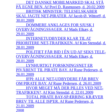
_____DET DANSKE MOBILMARKED SKAL STÅ
PÅ EGNE BEN. Af Povl D. Rasmussen, d. 20.02.2009
_____BRITISK MINISTER: TELESELSKABER
SKAL JAGTE NET-PIRATER. Af Jacob Ø. Wittorff, d.
30.01.2009
_____DOMMERE ANKLAGES FOR SJUSK I
OVERVÅGNINGSSAGER. Af Mads Elkær, d.
29.01.2009
_____INTERNETUDBYDER KLAR TIL AT
PRIORITERE NET-TRAFIKKEN. Af Kim Stensdal, d.
28.01.2009
_____POLITIET FÅR BID I ÉN UD AF SEKS TELE-
OVERVÅGNINGSSAGER. Af Mads Elkær, d.
28.01.2009
_____LYNHURTIGT FORSKNINGSNET ER
PIVÅBENT TIL PIRATE BAY. Af Rune Pedersen, d.
26.01.2009
_____IFPI: ALLE NET-UDBYDERE FÅR BREV
OM PIRATE BAY. Af Rune Pedersen, d. 26.01.2009
_____HVOR MEGET MÅ DER PILLES VED NET-
TRAFIKKEN?, Af Kim Stensdal, d. 22.01.2009
_____TOTAL PIRATE BAY-SPÆRRING KRÆVER
BREV TIL ALLE ISP'ER. Af Rune Pedersen, d.
21.01.2009
2008