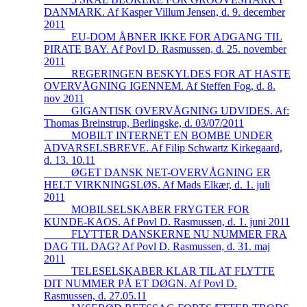
DANMARK. Af Kasper Villum Jensen, d. 9. december
2011
_____EU-DOM ÅBNER IKKE FOR ADGANG TIL
PIRATE BAY. Af Povl D. Rasmussen, d. 25. november
2011
_____REGERINGEN BESKYLDES FOR AT HASTE
OVERVÅGNING IGENNEM. Af Steffen Fog, d. 8.
nov 2011
_____GIGANTISK OVERVÅGNING UDVIDES. Af:
Thomas Breinstrup, Berlingske, d. 03/07/2011
_____MOBILT INTERNET EN BOMBE UNDER
ADVARSELSBREVE. Af Filip Schwartz Kirkegaard,
d. 13. 10.11
_____ØGET DANSK NET-OVERVÅGNING ER
HELT VIRKNINGSLØS. Af Mads Elkær, d. 1. juli
2011
_____MOBILSELSKABER FRYGTER FOR
KUNDE-KAOS. Af Povl D. Rasmussen, d. 1. juni 2011
_____FLYTTER DANSKERNE NU NUMMER FRA
DAG TIL DAG? Af Povl D. Rasmussen, d. 31. maj
2011
_____TELESELSKABER KLAR TIL AT FLYTTE
DIT NUMMER PÅ ET DØGN. Af Povl D.
Rasmussen, d. 27.05.11