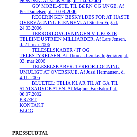
NORDEN. Af Mads Bang, d. 15.09.2006
_____GO' MOBIL-STIL TIL BØRN OG UNGE. Af
Per Danielsen, d. 10-09-2006
_____REGERINGEN BESKYLDES FOR AT HASTE
OVERVÅGNING IGENNEM. Af Steffen Fog, d.
24.03.2006
_____TERRORLOVGIVNINGEN VIL KOSTE
TELEINDUSTRIEN MILLIARDER. Af Lars Jensen,
d. 21. mar 2006
_____TELESELSKABER / IT OG
TELESTYRELSEN. Af Thomas Lemke, Ingeniøren, d.
03. mar 2006
_____TELESELSKABER: TERROR-LOGNING
UMULIGT AT OVERSKUE. Af Jussi Hermansen, d.
4.11. 2005
_____BLUETEL: TELIA KLAR TIL AT GÅ TIL
STATSADVOKATEN. Af Magnus Bredsdorff, d.
08.07.2002
KRÆFT
KONTAKT
BLOG
PRESSEUDTALELSER