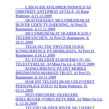
_____LÆKAGER AFSLØRER INDHOLD AF
OMSTRIDT ANTI-PIRAT AFTALE, Af Rune
Pedersen, d.15.12.2009
_____SKATTERÅDET: MULTIMEDIESKAT
BLIVER UDEN TV-DÆKNING. Af Poul D.
Rasmussen, d.15.12.2009
_____MULTIMEDIESKAT SKABER KAOS I
TELEBRANCHEN. Af Povl D. Rasmussen, d.
26.11.2009
_____TELIA OG TDC FRYGTER ULIGE
KONKURRENCE PÅ MOBILDATA. Af Povl D.
Rasmussen, d.18.11.2009
_____EU ETABLERER EUROPÆIKS IT- OG
TELESTYRELSE. Af Ming Ou Lü, d. 09.11.2009
_____KONKURRENCE PÅ DET MOBILE
BREDBÅNDS-MARKED TRUET. Af Povl D.
Rasmussen, d. 03.11.2009
_____HAR DIT TELESELSKAB UDLEVERET
PERSONLIGE DATA? Af Rune Pedersen, D.
03.11.2009
_____NETUDBYDERE: FILDELERE
ØDELÆGGER VORES NETVÆRK. Af Ming Ou Lü,
d. 13.10.2009
_____TELESELSKABER RIVER SIG I HÅRET