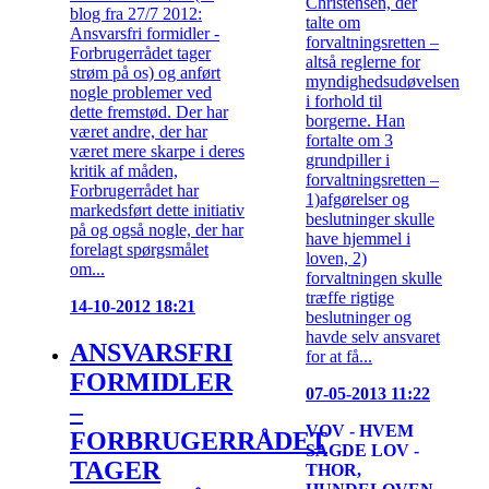
Christensen, der
blog fra 27/7 2012:
talte om
Ansvarsfri formidler -
forvaltningsretten –
Forbrugerrådet tager
altså reglerne for
strøm på os) og anført
myndighedsudøvelsen
nogle problemer ved
i forhold til
dette fremstød. Der har
borgerne. Han
været andre, der har
fortalte om 3
været mere skarpe i deres
grundpiller i
kritik af måden,
forvaltningsretten –
Forbrugerrådet har
1)afgørelser og
markedsført dette initiativ
beslutninger skulle
på og også nogle, der har
have hjemmel i
forelagt spørgsmålet
loven, 2)
om...
forvaltningen skulle
træffe rigtige
14-10-2012 18:21
beslutninger og
havde selv ansvaret
ANSVARSFRI
for at få...
FORMIDLER
07-05-2013 11:22
–
VOV - HVEM
FORBRUGERRÅDET
SAGDE LOV -
TAGER
THOR,