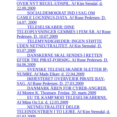
OVER NYT REGEL-UDSPIL. Af Kim Stendal, d.
22.09.2009
_____SOCIALDEMOKRAT IND I SAG OM
GAMLE LOGNINGS-DATA. Af Rune Pedersen, D.
14.07. 2009
_____TELESELSKABER: DINE
TELEOPLYSNINGER GEMMES I FEM ÅR. Af Rune
Pedersen, D. 10.07.2009
_____TELEMYNDIGHEDER: INGEN STØTTE
UDEN NETNEUTRALITET. Af Kin Stensdal, D.
03.07.2009
_____DANSKERNE SKAL SENDES I RETTEN
EFTER TRE PIRAT-FORSØG. Af Rune Pedersen, D.
04.06.2009
_____SVENSKE TELESELSKABER SLETTER IP-
NUMRE. Af Mads Elkær, d. 22.04.2009
_____HØJESTERET OVERVEJER PIRATE BAY-
SAG. Af Rune Pedersen, D. 27.03.2009
_____DANMARK ÅBEN FOR CYBER-ANGREB.
Af Morten K. Thomsen, Fredag, 20. marts 2009
_____EU TIL KAMP MOD TELESELSKABERNE.
Af Ming Ou Lü, d. 12.03.2009
_____NETNEUTRALITET DELER
TELEINDUSTRIEN I TO LEJRE. Af Kim Stensdal, d.
02.03.2009