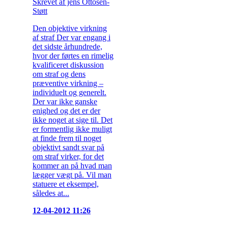
Skrevet af jens Ottosen-
Støtt
Den objektive virkning
af straf Der var engang i
det sidste århundrede,
hvor der førtes en rimelig
kvalificeret diskussion
om straf og dens
præventive virkning –
individuelt og generelt.
Der var ikke ganske
enighed og det er der
ikke noget at sige til. Det
er formentlig ikke muligt
at finde frem til noget
objektivt sandt svar på
om straf virker, for det
kommer an på hvad man
lægger vægt på. Vil man
statuere et eksempel,
således at...
12-04-2012 11:26