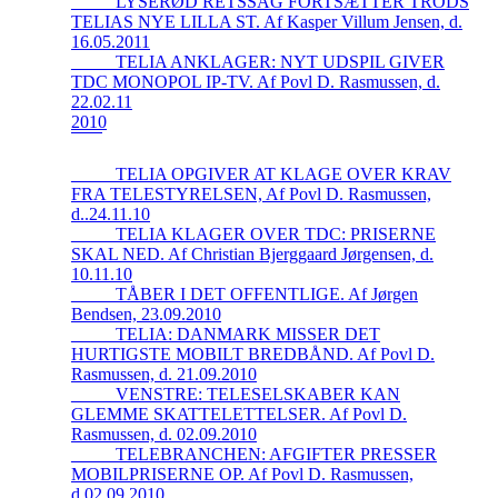
_____LYSERØD RETSSAG FORTSÆTTER TRODS
TELIAS NYE LILLA ST. Af Kasper Villum Jensen, d.
16.05.2011
_____TELIA ANKLAGER: NYT UDSPIL GIVER
TDC MONOPOL IP-TV. Af Povl D. Rasmussen, d.
22.02.11
2010
_____TELIA OPGIVER AT KLAGE OVER KRAV
FRA TELESTYRELSEN, Af Povl D. Rasmussen,
d..24.11.10
_____TELIA KLAGER OVER TDC: PRISERNE
SKAL NED. Af Christian Bjerggaard Jørgensen, d.
10.11.10
_____TÅBER I DET OFFENTLIGE. Af Jørgen
Bendsen, 23.09.2010
_____TELIA: DANMARK MISSER DET
HURTIGSTE MOBILT BREDBÅND. Af Povl D.
Rasmussen, d. 21.09.2010
_____VENSTRE: TELESELSKABER KAN
GLEMME SKATTELETTELSER. Af Povl D.
Rasmussen, d. 02.09.2010
_____TELEBRANCHEN: AFGIFTER PRESSER
MOBILPRISERNE OP. Af Povl D. Rasmussen,
d.02.09.2010