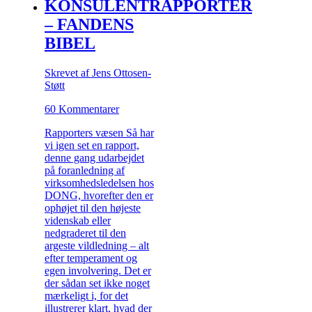
KONSULENTRAPPORTER
– FANDENS
BIBEL
Skrevet af Jens Ottosen-
Støtt
60 Kommentarer
Rapporters væsen Så har
vi igen set en rapport,
denne gang udarbejdet
på foranledning af
virksomhedsledelsen hos
DONG, hvorefter den er
ophøjet til den højeste
videnskab eller
nedgraderet til den
argeste vildledning – alt
efter temperament og
egen involvering. Det er
der sådan set ikke noget
mærkeligt i, for det
illustrerer klart, hvad der