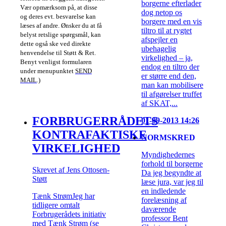
borgerne efterlader
Vær opmærksom på, at disse
dog netop os
og deres evt. besvarelse kan
borgere med en vis
læses af andre. Ønsker du at få
tiltro til at rygtet
belyst retslige spørgsmål, kan
afspejler en
dette også ske ved direkte
ubehagelig
henvendelse til Støtt & Ret.
virkelighed – ja,
Benyt venligst formularen
endog en tiltro der
under menupunktet
SEND
er større end den,
MAIL
.)
man kan mobilisere
til afgørelser truffet
af SKAT,...
FORBRUGERRÅDETS
01-09-2013 14:26
KONTRAFAKTISKE
NORMSKRED
VIRKELIGHED
Myndighedernes
forhold til borgerne
Skrevet af Jens Ottosen-
Da jeg begyndte at
Støtt
læse jura, var jeg til
en indledende
Tænk StrømJeg har
forelæsning af
tidligere omtalt
daværende
Forbrugerådets initiativ
professor Bent
med Tænk Strøm (se