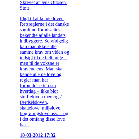
Skrevet af Jens Ottosen-
Støtt
Pligt til at kende loven
Retsreglerne i det danske
samfund forudsættes
bekendte af alle landets
indbyggere. Selvfølgelig
kan man ikke stille
samme krav om viden og
indsigt til de helt unge –
men til de voksne er
kravene ens. Man skal
kende alle de love og
regler man har
forbindelse til i sin
hverdag – ikke blot
straffeloven men også
færdselsloven,
skattelove, miljølove,
bogføringslove osv. – og
i det omfang disse love
har...
10-03-2012 17:32