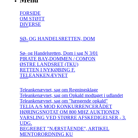
Menu
FORSIDE
OM STØTT
DIVERSE
SØ- OG HANDELSRETTEN, DOM
Sø- og Handelsretten, Dom i sag N 3/01
PIRATE BAY-DOMMEN / COM'ON
ØSTRE LANDSRET (TKU)
RETTEN I NYKØBING F.
TELEANKENÆVNET
Teleankenævnet, sag om Regningsklage
Teleankenævnet, sag om Opkald modtaget i udlandet
Teleankenævnet, sag om "hængende opkald"
TELIA A/S MOD KONKURRENCERÅDET
HØRINGSNOTAT OM 800 MHZ AUKTIONEN
VARSLING VED STØRRE AFSKEDIGELSER - 3.
UDG.
BEGREBET "NÆRSTÅENDE", ARTIKEL
MENTORORDNING KU