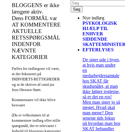
BLOGGENS er ikke
længere aktiv.
Dens FORMÅL var
Nye indlæg
PSYKOLOGISK
AT KOMMENTERE
HJÆLP TIL
AKTUELLE
ENHVER
RETSSPØRGSMÅL
SIDDENDE
INDENFOR
SKATTEMINISTER
EFTERLYSES
NÆVNTE
KATEGORIER
De siger ude i byen,
at hvis man under
Fælles for indlægene vil være,
en
at der fokuseres på
medarbejdersamtale
INDIVIDETS RETTIGHEDER
hos SKAT får
og at de skrives af cand.jur.
skudsmålet, at man
Jens Ottosen-Støtt.
ikke følger reglerne,
så er det en ros!
Kommentarer vil ikke blive
Men man siger jo så
besvaret
meget. Hvad skal
man mene? Den
(Du er velkommen til at
seneste tids fokus
kommentere indlæg eller stille
på hvordan man hos
spørgsmål, der er relevante i
SKAT behandler
forhold til bloggens kategorier.