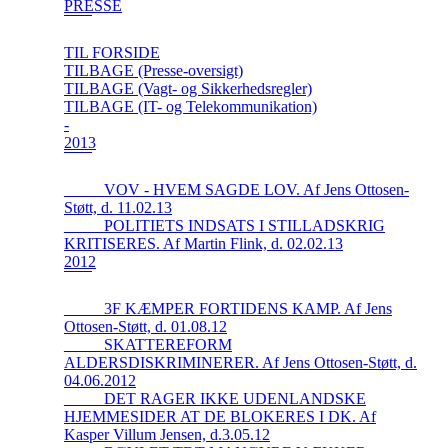
PRESSE
TIL FORSIDE
TILBAGE (Presse-oversigt)
TILBAGE (Vagt- og Sikkerhedsregler)
TILBAGE (IT- og Telekommunikation)
-
2013
_____VOV - HVEM SAGDE LOV. Af Jens Ottosen-
Støtt, d. 11.02.13
_____POLITIETS INDSATS I STILLADSKRIG
KRITISERES. Af Martin Flink, d. 02.02.13
2012
_____3F KÆMPER FORTIDENS KAMP. Af Jens
Ottosen-Støtt, d. 01.08.12
_____SKATTEREFORM
ALDERSDISKRIMINERER. Af Jens Ottosen-Støtt, d.
04.06.2012
_____DET RAGER IKKE UDENLANDSKE
HJEMMESIDER AT DE BLOKERES I DK. Af
Kasper Villum Jensen, d.3.05.12