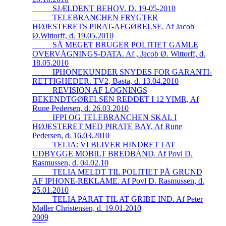
_____SJÆLDENT BEHOV. D. 19-05-2010
_____TELEBRANCHEN FRYGTER
HØJESTERETS PIRAT-AFGØRELSE. Af Jacob
Ø.Wittorff, d. 19.05.2010
_____SÅ MEGET BRUGER POLITIET GAMLE
OVERVÅGNINGS-DATA. Af , Jacob Ø. Wittorff, d.
18.05.2010
_____IPHONEKUNDER SNYDES FOR GARANTI-
RETTIGHEDER. TV2, Basta, d. 13.04.2010
_____REVISION AF LOGNINGS
BEKENDTGØRELSEN REDDET I 12 YIMR, Af
Rune Pedersen, d. 26.03.2010
_____IFPI OG TELEBRANCHEN SKAL I
HØJESTERET MED PIRATE BAY, Af Rune
Pedersen, d. 16.03.2010
_____TELIA: VI BLIVER HINDRET I AT
UDBYGGE MOBILT BREDBÅND. Af Povl D.
Rasmussen, d. 04.02.10
_____TELIA MELDT TIL POLITIET PÅ GRUND
AF IPHONE-REKLAME. Af Povl D. Rasmussen, d.
25.01.2010
_____TELIA PARAT TIL AT GRIBE IND. Af Peter
Møller Christensen, d. 19.01.2010
2009