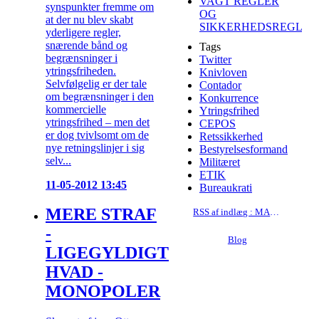
VAGT REGLER
synspunkter fremme om
OG
at der nu blev skabt
SIKKERHEDSREGLER
yderligere regler,
snærende bånd og
Tags
begrænsninger i
Twitter
ytringsfriheden.
Knivloven
Selvfølgelig er der tale
Contador
om begrænsninger i den
Konkurrence
kommercielle
Ytringsfrihed
ytringsfrihed – men det
CEPOS
er dog tvivlsomt om de
Retssikkerhed
nye retningslinjer i sig
Bestyrelsesformand
selv...
Militæret
ETIK
11-05-2012 13:45
Bureaukrati
MERE STRAF
RSS af indlæg : MARKEDSFØRINGSRET
-
Blog
LIGEGYLDIGT
HVAD -
MONOPOLER