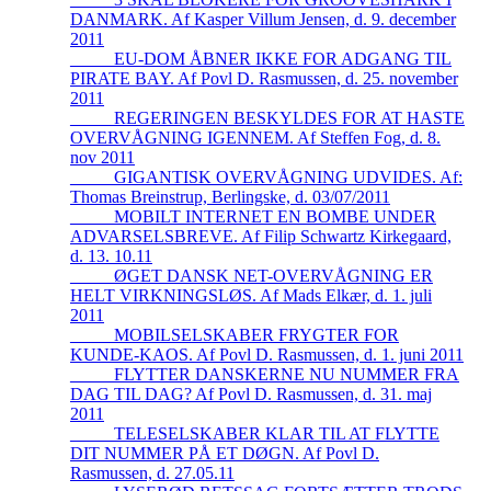
DANMARK. Af Kasper Villum Jensen, d. 9. december
2011
_____EU-DOM ÅBNER IKKE FOR ADGANG TIL
PIRATE BAY. Af Povl D. Rasmussen, d. 25. november
2011
_____REGERINGEN BESKYLDES FOR AT HASTE
OVERVÅGNING IGENNEM. Af Steffen Fog, d. 8.
nov 2011
_____GIGANTISK OVERVÅGNING UDVIDES. Af:
Thomas Breinstrup, Berlingske, d. 03/07/2011
_____MOBILT INTERNET EN BOMBE UNDER
ADVARSELSBREVE. Af Filip Schwartz Kirkegaard,
d. 13. 10.11
_____ØGET DANSK NET-OVERVÅGNING ER
HELT VIRKNINGSLØS. Af Mads Elkær, d. 1. juli
2011
_____MOBILSELSKABER FRYGTER FOR
KUNDE-KAOS. Af Povl D. Rasmussen, d. 1. juni 2011
_____FLYTTER DANSKERNE NU NUMMER FRA
DAG TIL DAG? Af Povl D. Rasmussen, d. 31. maj
2011
_____TELESELSKABER KLAR TIL AT FLYTTE
DIT NUMMER PÅ ET DØGN. Af Povl D.
Rasmussen, d. 27.05.11