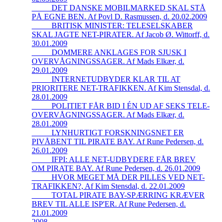
_____DET DANSKE MOBILMARKED SKAL STÅ
PÅ EGNE BEN. Af Povl D. Rasmussen, d. 20.02.2009
_____BRITISK MINISTER: TELESELSKABER
SKAL JAGTE NET-PIRATER. Af Jacob Ø. Wittorff, d.
30.01.2009
_____DOMMERE ANKLAGES FOR SJUSK I
OVERVÅGNINGSSAGER. Af Mads Elkær, d.
29.01.2009
_____INTERNETUDBYDER KLAR TIL AT
PRIORITERE NET-TRAFIKKEN. Af Kim Stensdal, d.
28.01.2009
_____POLITIET FÅR BID I ÉN UD AF SEKS TELE-
OVERVÅGNINGSSAGER. Af Mads Elkær, d.
28.01.2009
_____LYNHURTIGT FORSKNINGSNET ER
PIVÅBENT TIL PIRATE BAY. Af Rune Pedersen, d.
26.01.2009
_____IFPI: ALLE NET-UDBYDERE FÅR BREV
OM PIRATE BAY. Af Rune Pedersen, d. 26.01.2009
_____HVOR MEGET MÅ DER PILLES VED NET-
TRAFIKKEN?, Af Kim Stensdal, d. 22.01.2009
_____TOTAL PIRATE BAY-SPÆRRING KRÆVER
BREV TIL ALLE ISP'ER. Af Rune Pedersen, d.
21.01.2009
2008