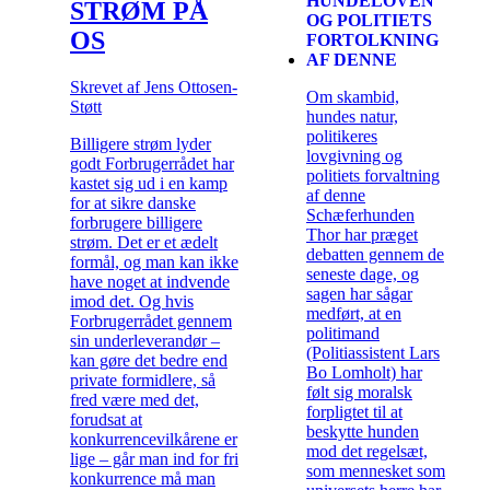
HUNDELOVEN
STRØM PÅ
OG POLITIETS
OS
FORTOLKNING
AF DENNE
Skrevet af Jens Ottosen-
Om skambid,
Støtt
hundes natur,
politikeres
Billigere strøm lyder
lovgivning og
godt Forbrugerrådet har
politiets forvaltning
kastet sig ud i en kamp
af denne
for at sikre danske
Schæferhunden
forbrugere billigere
Thor har præget
strøm. Det er et ædelt
debatten gennem de
formål, og man kan ikke
seneste dage, og
have noget at indvende
sagen har sågar
imod det. Og hvis
medført, at en
Forbrugerrådet gennem
politimand
sin underleverandør –
(Politiassistent Lars
kan gøre det bedre end
Bo Lomholt) har
private formidlere, så
følt sig moralsk
fred være med det,
forpligtet til at
forudsat at
beskytte hunden
konkurrencevilkårene er
mod det regelsæt,
lige – går man ind for fri
som mennesket som
konkurrence må man