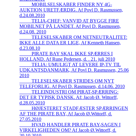
_____MOBILSELSKABER FINDER NY 4G-
AUKTION URETFÆRDIG. Af Povl D. Rasmussen,
d.24.08.2010
_____TELIA-CHEF: VANVID AT BYGGE FIRE
MOBILNET PÅ LANDET. Af Povl D. Rasmussen,
d.24.08. 2010
_____TELESELSKABER OM NETNEUTRALITET:
IKKE ALLE DATA ER LIGE, Af Kenneth Hansen,
d.23.08.10
_____PIRATE BAY SKAL IKKE SPÆRRES I
HOLLAND. Af Rune Pedersen, d. . 21. juli 2010
_____TELIA: UMULIGT AT LEVERE IP-TV TIL
UDKANTSDANMARK, Af Povl D. Rasmussen, 25.06
2010
_____TELESELSKABER STRIDES OM NYT
TELEFORLIG. Af Povl D. Rasmussen, d.14.06. 2010
_____TELEINDUSTRI OM PIRAT-SPÆRRING:
DET ER TYPISK DANSK. Af: Jacob Ø. Wittorff,
d.28.05.2010
_____HØJESTERET STADFÆSTER SPÆRRINGEN
AF THE PIRATE BAY, Af Jacob Ø.Wittorff, d.
27.05.2010
_____HVAD HANDLER PIRATE BAY-SAGEN I
VIRKELIGHEDEN OM? Af Jacob Ø.Wittorff, d.
20.10.2010