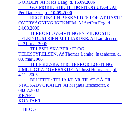
NORDEN. Af Mads Bang, d. 15.09.2006
_____GO' MOBIL-STIL TIL BØRN OG UNGE. Af
Per Danielsen, d. 10-09-2006
_____REGERINGEN BESKYLDES FOR AT HASTE
OVERVÅGNING IGENNEM. Af Steffen Fog, d.
24.03.2006
_____TERRORLOVGIVNINGEN VIL KOSTE
TELEINDUSTRIEN MILLIARDER. Af Lars Jensen,
d. 21. mar 2006
_____TELESELSKABER / IT OG
TELESTYRELSEN. Af Thomas Lemke, Ingeniøren, d.
03. mar 2006
_____TELESELSKABER: TERROR-LOGNING
UMULIGT AT OVERSKUE. Af Jussi Hermansen, d.
4.11. 2005
_____BLUETEL: TELIA KLAR TIL AT GÅ TIL
STATSADVOKATEN. Af Magnus Bredsdorff, d.
08.07.2002
KRÆFT
KONTAKT
BLOG