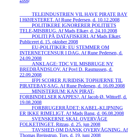
_____TELEINDUSTRIEN VIL HAVE PIRATE BAY
I HØJESTERET. Af Rune Pedersen, d. 10.12.2008
_____POLITIKERE IGNORERER POLITIETS
TELE-MISBRUG. Af Mads Elkær, d. 24.10.2008
_____POLITI PÅ DATAFISKERI. Af Mads Elkær,
Publiceret d. 15. oktober 2008
_____EU-POLITIKER: EU STEMMER OM
INTERNETCENSUR I DAG. Af Rune Pedersen, d.
24.09.2008
_____ANKLAGE: TDC VIL MISBRUGE NY
BREDBÅNDSLOV. Af Povl D. Rasmussen, d.
22.09.2008
_____IFPI SCORER JURIDISK TOPHJERNE TIL
PIRATEBAY-SAG. Af Rune Pedersen, d. 16.09.2008
_____MINISTERIUM: KAN PIRAT-
FORBINDELSER KAPPES?. Af Jacob Ø. Wittorff, d.
19.08.2008
_____FORBRUGERRÅDET: KABEL-KLIPNING
ER IKKE RIMELIGT. Af Mads Bang, d. 06.08.2008
_____SVENSKERNE SKAL OVERVÅGE
FOLKETINGET. Ritzau, d. 25. jun 2008
_____TAVSHED OM DANSK OVERVÅGNING. Af
Thomas Breinstrup, Tors. d. 19. juni 2008