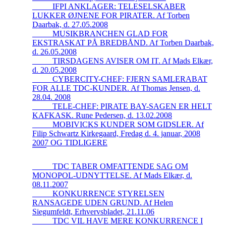
_____IFPI ANKLAGER: TELESELSKABER
LUKKER ØJNENE FOR PIRATER. Af Torben
Daarbak, d. 27.05.2008
_____MUSIKBRANCHEN GLAD FOR
EKSTRASKAT PÅ BREDBÅND. Af Torben Daarbak,
d. 26.05.2008
_____TIRSDAGENS AVISER OM IT. Af Mads Elkær,
d. 20.05.2008
_____CYBERCITY-CHEF: FJERN SAMLERABAT
FOR ALLE TDC-KUNDER. Af Thomas Jensen, d.
28.04. 2008
_____TELE-CHEF: PIRATE BAY-SAGEN ER HELT
KAFKASK. Rune Pedersen, d. 13.02.2008
_____MOBIVICKS KUNDER SOM GIDSLER. Af
Filip Schwartz Kirkegaard, Fredag d. 4. januar, 2008
2007 OG TIDLIGERE
_____TDC TABER OMFATTENDE SAG OM
MONOPOL-UDNYTTELSE. Af Mads Elkær, d.
08.11.2007
_____KONKURRENCE STYRELSEN
RANSAGEDE UDEN GRUND. Af Helen
Siegumfeldt, Erhvervsbladet, 21.11.06
_____TDC VIL HAVE MERE KONKURRENCE I