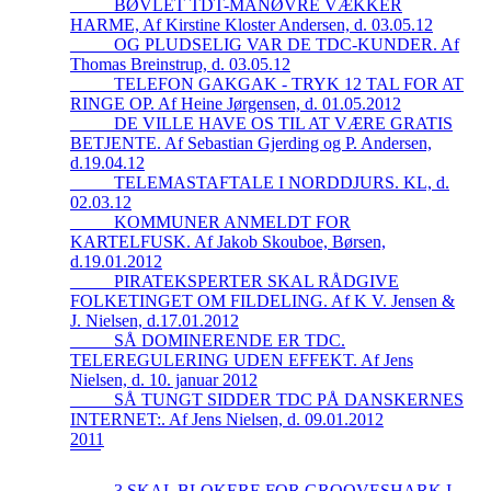
_____BØVLET TDT-MANØVRE VÆKKER
HARME, Af Kirstine Kloster Andersen, d. 03.05.12
_____OG PLUDSELIG VAR DE TDC-KUNDER. Af
Thomas Breinstrup, d. 03.05.12
_____TELEFON GAKGAK - TRYK 12 TAL FOR AT
RINGE OP. Af Heine Jørgensen, d. 01.05.2012
_____DE VILLE HAVE OS TIL AT VÆRE GRATIS
BETJENTE. Af Sebastian Gjerding og P. Andersen,
d.19.04.12
_____TELEMASTAFTALE I NORDDJURS. KL, d.
02.03.12
_____KOMMUNER ANMELDT FOR
KARTELFUSK. Af Jakob Skouboe, Børsen,
d.19.01.2012
_____PIRATEKSPERTER SKAL RÅDGIVE
FOLKETINGET OM FILDELING. Af K V. Jensen &
J. Nielsen, d.17.01.2012
_____SÅ DOMINERENDE ER TDC.
TELEREGULERING UDEN EFFEKT. Af Jens
Nielsen, d. 10. januar 2012
_____SÅ TUNGT SIDDER TDC PÅ DANSKERNES
INTERNET:. Af Jens Nielsen, d. 09.01.2012
2011
_____3 SKAL BLOKERE FOR GROOVESHARK I