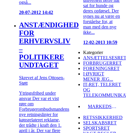
universets herre har
også...
sat for hunde og
deres opførsel. Der
20-07-2012 14:42
synes nu at være en
forståelse for, at
ANSTÆNDIGHED
man med den nye
FOR
ikke...
ERHVERVSLIV
12-02-2013 10:59
–
Kategorier
POLITIKERE
ANSÆTTELSESRET
FORBRUGERRET
UNDTAGET
FORENINGSRET
I ØVRIGT
Skrevet af Jens Ottosen-
MENER JEG...
Støtt
IT-RET, TELERET
OG
Ytringsfrihed under
TELEKOMMUNIKATI
ansvar Der var et vist
røre om
MARKEDSFØRINGSRET
Forbrugerombudsmandens
nye retningslinjer for
RETSSIKKERHED
kønsrelateret reklame,
SELSKABSRET
der trådte i kraft den 1.
SPORTSRET
april i år. Der var flere