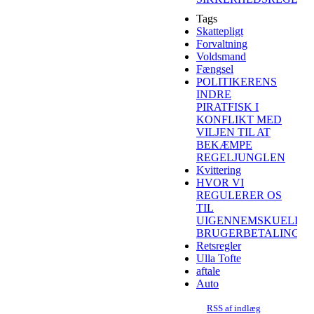
Tags
Skattepligt
Forvaltning
Voldsmand
Fængsel
POLITIKERENS
INDRE
PIRATFISK I
KONFLIKT MED
VILJEN TIL AT
BEKÆMPE
REGELJUNGLEN
Kvittering
HVOR VI
REGULERER OS
TIL
UIGENNEMSKUELIG
BRUGERBETALING
Retsregler
Ulla Tofte
aftale
Auto
RSS af indlæg