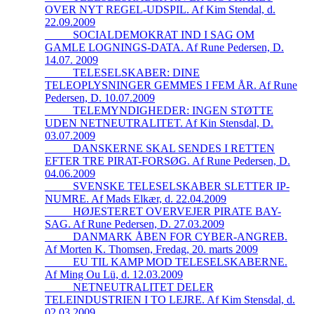
OVER NYT REGEL-UDSPIL. Af Kim Stendal, d.
22.09.2009
_____SOCIALDEMOKRAT IND I SAG OM
GAMLE LOGNINGS-DATA. Af Rune Pedersen, D.
14.07. 2009
_____TELESELSKABER: DINE
TELEOPLYSNINGER GEMMES I FEM ÅR. Af Rune
Pedersen, D. 10.07.2009
_____TELEMYNDIGHEDER: INGEN STØTTE
UDEN NETNEUTRALITET. Af Kin Stensdal, D.
03.07.2009
_____DANSKERNE SKAL SENDES I RETTEN
EFTER TRE PIRAT-FORSØG. Af Rune Pedersen, D.
04.06.2009
_____SVENSKE TELESELSKABER SLETTER IP-
NUMRE. Af Mads Elkær, d. 22.04.2009
_____HØJESTERET OVERVEJER PIRATE BAY-
SAG. Af Rune Pedersen, D. 27.03.2009
_____DANMARK ÅBEN FOR CYBER-ANGREB.
Af Morten K. Thomsen, Fredag, 20. marts 2009
_____EU TIL KAMP MOD TELESELSKABERNE.
Af Ming Ou Lü, d. 12.03.2009
_____NETNEUTRALITET DELER
TELEINDUSTRIEN I TO LEJRE. Af Kim Stensdal, d.
02.03.2009