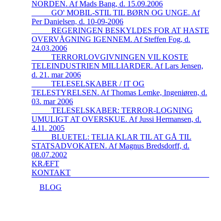
NORDEN. Af Mads Bang, d. 15.09.2006
_____GO' MOBIL-STIL TIL BØRN OG UNGE. Af
Per Danielsen, d. 10-09-2006
_____REGERINGEN BESKYLDES FOR AT HASTE
OVERVÅGNING IGENNEM. Af Steffen Fog, d.
24.03.2006
_____TERRORLOVGIVNINGEN VIL KOSTE
TELEINDUSTRIEN MILLIARDER. Af Lars Jensen,
d. 21. mar 2006
_____TELESELSKABER / IT OG
TELESTYRELSEN. Af Thomas Lemke, Ingeniøren, d.
03. mar 2006
_____TELESELSKABER: TERROR-LOGNING
UMULIGT AT OVERSKUE. Af Jussi Hermansen, d.
4.11. 2005
_____BLUETEL: TELIA KLAR TIL AT GÅ TIL
STATSADVOKATEN. Af Magnus Bredsdorff, d.
08.07.2002
KRÆFT
KONTAKT
BLOG