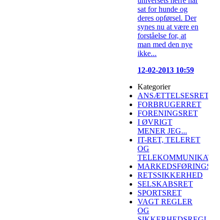
universets herre har
sat for hunde og
deres opførsel. Der
synes nu at være en
forståelse for, at
man med den nye
ikke...
12-02-2013 10:59
Kategorier
ANSÆTTELSESRET
FORBRUGERRET
FORENINGSRET
I ØVRIGT
MENER JEG...
IT-RET, TELERET
OG
TELEKOMMUNIKATI
MARKEDSFØRINGSR
RETSSIKKERHED
SELSKABSRET
SPORTSRET
VAGT REGLER
OG
SIKKERHEDSREGLER