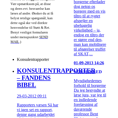
borgerne efterlader
Vær opmærksom på, at disse
dog netop os
og deres evt. besvarelse kan
borgere med en vis
læses af andre. Ønsker du at få
tiltro til at rygtet
belyst retslige spørgsmål, kan
afspejler en
dette også ske ved direkte
ubehagelig
henvendelse til Støtt & Ret.
virkelighed – ja,
Benyt venligst formularen
endog en tiltro der
under menupunktet
SEND
er større end den,
MAIL
.)
man kan mobilisere
til afgørelser truffet
af SKAT,...
Konsulentrapporter
01-09-2013 14:26
KONSULENTRAPPORTER
NORMSKRED
– FANDENS
Myndighedernes
BIBEL
forhold til borgerne
Da jeg begyndte at
læse jura, var jeg til
29-03-2012 09:11
en indledende
forelæsning af
Rapporters væsen Så har
daværende
vi igen set en rapport,
professor Bent
denne gang udarbejdet