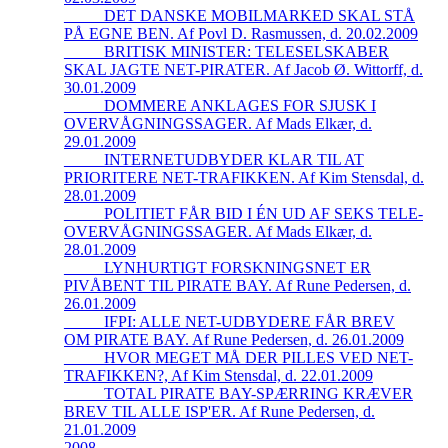
_____DET DANSKE MOBILMARKED SKAL STÅ
PÅ EGNE BEN. Af Povl D. Rasmussen, d. 20.02.2009
_____BRITISK MINISTER: TELESELSKABER
SKAL JAGTE NET-PIRATER. Af Jacob Ø. Wittorff, d.
30.01.2009
_____DOMMERE ANKLAGES FOR SJUSK I
OVERVÅGNINGSSAGER. Af Mads Elkær, d.
29.01.2009
_____INTERNETUDBYDER KLAR TIL AT
PRIORITERE NET-TRAFIKKEN. Af Kim Stensdal, d.
28.01.2009
_____POLITIET FÅR BID I ÉN UD AF SEKS TELE-
OVERVÅGNINGSSAGER. Af Mads Elkær, d.
28.01.2009
_____LYNHURTIGT FORSKNINGSNET ER
PIVÅBENT TIL PIRATE BAY. Af Rune Pedersen, d.
26.01.2009
_____IFPI: ALLE NET-UDBYDERE FÅR BREV
OM PIRATE BAY. Af Rune Pedersen, d. 26.01.2009
_____HVOR MEGET MÅ DER PILLES VED NET-
TRAFIKKEN?, Af Kim Stensdal, d. 22.01.2009
_____TOTAL PIRATE BAY-SPÆRRING KRÆVER
BREV TIL ALLE ISP'ER. Af Rune Pedersen, d.
21.01.2009
2008