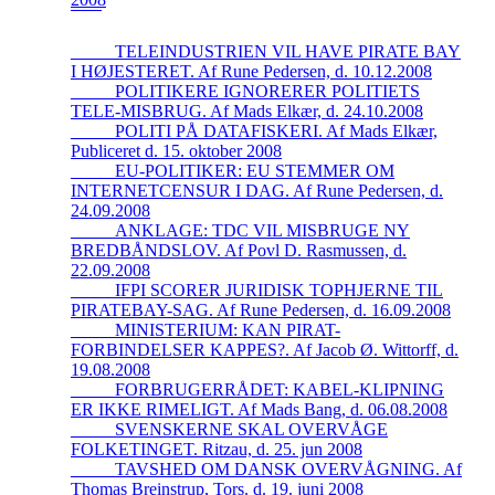
_____TELEINDUSTRIEN VIL HAVE PIRATE BAY
I HØJESTERET. Af Rune Pedersen, d. 10.12.2008
_____POLITIKERE IGNORERER POLITIETS
TELE-MISBRUG. Af Mads Elkær, d. 24.10.2008
_____POLITI PÅ DATAFISKERI. Af Mads Elkær,
Publiceret d. 15. oktober 2008
_____EU-POLITIKER: EU STEMMER OM
INTERNETCENSUR I DAG. Af Rune Pedersen, d.
24.09.2008
_____ANKLAGE: TDC VIL MISBRUGE NY
BREDBÅNDSLOV. Af Povl D. Rasmussen, d.
22.09.2008
_____IFPI SCORER JURIDISK TOPHJERNE TIL
PIRATEBAY-SAG. Af Rune Pedersen, d. 16.09.2008
_____MINISTERIUM: KAN PIRAT-
FORBINDELSER KAPPES?. Af Jacob Ø. Wittorff, d.
19.08.2008
_____FORBRUGERRÅDET: KABEL-KLIPNING
ER IKKE RIMELIGT. Af Mads Bang, d. 06.08.2008
_____SVENSKERNE SKAL OVERVÅGE
FOLKETINGET. Ritzau, d. 25. jun 2008
_____TAVSHED OM DANSK OVERVÅGNING. Af
Thomas Breinstrup, Tors. d. 19. juni 2008