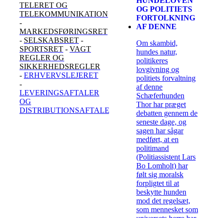
HUNDELOVEN
TELERET OG
OG POLITIETS
TELEKOMMUNIKATION
FORTOLKNING
-
AF DENNE
MARKEDSFØRINGSRET
-
SELSKABSRET
-
Om skambid,
SPORTSRET
-
VAGT
hundes natur,
REGLER OG
politikeres
SIKKERHEDSREGLER
lovgivning og
-
ERHVERVSLEJERET
politiets forvaltning
-
af denne
LEVERINGSAFTALER
Schæferhunden
OG
Thor har præget
DISTRIBUTIONSAFTALER
debatten gennem de
seneste dage, og
sagen har sågar
medført, at en
politimand
(Politiassistent Lars
Bo Lomholt) har
følt sig moralsk
forpligtet til at
beskytte hunden
mod det regelsæt,
som mennesket som