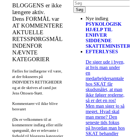
BLOGGENS er ikke
længere aktiv.
Dens FORMÅL var
Nye indlæg
PSYKOLOGISK
AT KOMMENTERE
HJÆLP TIL
AKTUELLE
ENHVER
RETSSPØRGSMÅL
SIDDENDE
INDENFOR
SKATTEMINISTER
EFTERLYSES
NÆVNTE
KATEGORIER
De siger ude i byen,
at hvis man under
Fælles for indlægene vil være,
en
at der fokuseres på
medarbejdersamtale
INDIVIDETS RETTIGHEDER
hos SKAT får
og at de skrives af cand.jur.
skudsmålet, at man
Jens Ottosen-Støtt.
ikke følger reglerne,
så er det en ros!
Kommentarer vil ikke blive
Men man siger jo så
besvaret
meget. Hvad skal
man mene? Den
(Du er velkommen til at
seneste tids fokus
kommentere indlæg eller stille
på hvordan man hos
spørgsmål, der er relevante i
SKAT behandler
forhold til bloggens kategorier.