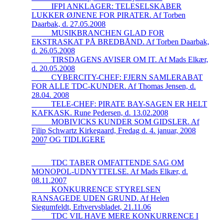
_____IFPI ANKLAGER: TELESELSKABER
LUKKER ØJNENE FOR PIRATER. Af Torben
Daarbak, d. 27.05.2008
_____MUSIKBRANCHEN GLAD FOR
EKSTRASKAT PÅ BREDBÅND. Af Torben Daarbak,
d. 26.05.2008
_____TIRSDAGENS AVISER OM IT. Af Mads Elkær,
d. 20.05.2008
_____CYBERCITY-CHEF: FJERN SAMLERABAT
FOR ALLE TDC-KUNDER. Af Thomas Jensen, d.
28.04. 2008
_____TELE-CHEF: PIRATE BAY-SAGEN ER HELT
KAFKASK. Rune Pedersen, d. 13.02.2008
_____MOBIVICKS KUNDER SOM GIDSLER. Af
Filip Schwartz Kirkegaard, Fredag d. 4. januar, 2008
2007 OG TIDLIGERE
_____TDC TABER OMFATTENDE SAG OM
MONOPOL-UDNYTTELSE. Af Mads Elkær, d.
08.11.2007
_____KONKURRENCE STYRELSEN
RANSAGEDE UDEN GRUND. Af Helen
Siegumfeldt, Erhvervsbladet, 21.11.06
_____TDC VIL HAVE MERE KONKURRENCE I