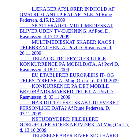
_____LÆKAGER AFSLØRER INDHOLD AF
OMSTRIDT ANTI-PIRAT AFTALE, Af Rune
Pedersen, d.15.12.2009
_____SKATTERÅDET: MULTIMEDIESKAT
BLIVER UDEN TV-DÆKNING. Af Poul D.
Rasmussen, d.15.12.2009
_____MULTIMEDIESKAT SKABER KAOS I
TELEBRANCHEN. Af Povl D. Rasmussen, d.
26.11.2009
_____TELIA OG TDC FRYGTER ULIGE
KONKURRENCE PÅ MOBILDATA. Af Povl D.
Rasmussen, d.18.11.2009
_____EU ETABLERER EUROPÆIKS IT- OG
TELESTYRELSE. Af Ming Ou Lü, d. 09.11.2009
_____KONKURRENCE PÅ DET MOBILE
BREDBÅNDS-MARKED TRUET. Af Povl D.
Rasmussen, d. 03.11.2009
_____HAR DIT TELESELSKAB UDLEVERET
PERSONLIGE DATA? Af Rune Pedersen, D.
03.11.2009
_____NETUDBYDERE: FILDELERE
ØDELÆGGER VORES NETVÆRK. Af Ming Ou Lü,
d. 13.10.2009
_____TELESELSKABER RIVER SIG I HÅRET