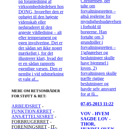
Christensen, der
på foranledning af
talte om
virksomhedsledelsen hos
forvaltningsretten –
DONG, hvorefter den er
altså reglerne for
ophøjet til den højeste
myndighedsudøvelsen
videnskab eller
i forhold til
nedgraderet til den
borgerne. Han
argeste vildledning – alt
fortalte om 3
efter temperament og
grundpiller i
egen involvering. Det er
forvaltningsretten –
der sådan set ikke noget
1)afgørelser og
mærkeligt i, for det
beslutninger skulle
illustrerer klart, hvad der
have hjemmel i
er en sådan rapports
loven, 2)
egentlige væsen. Den er
forvaltningen skulle
nemlig i vid udstrækning
træffe rigtige
et valg af...
beslutninger og
havde selv ansvaret
MERE OM RETSOMRÅDER
for at få...
FOR STØTT & RET
:
07-05-2013 11:22
ARBEJDSRET
-
FUNKTIONÆRRET
-
VOV - HVEM
ANSÆTTELSESRET
-
SAGDE LOV -
FORBRUGERRET
-
THOR,
FORENINGSRET
-
IT-,