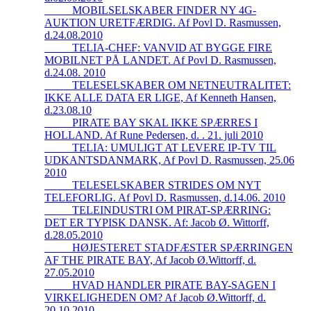
_____MOBILSELSKABER FINDER NY 4G-
AUKTION URETFÆRDIG. Af Povl D. Rasmussen,
d.24.08.2010
_____TELIA-CHEF: VANVID AT BYGGE FIRE
MOBILNET PÅ LANDET. Af Povl D. Rasmussen,
d.24.08. 2010
_____TELESELSKABER OM NETNEUTRALITET:
IKKE ALLE DATA ER LIGE, Af Kenneth Hansen,
d.23.08.10
_____PIRATE BAY SKAL IKKE SPÆRRES I
HOLLAND. Af Rune Pedersen, d. . 21. juli 2010
_____TELIA: UMULIGT AT LEVERE IP-TV TIL
UDKANTSDANMARK, Af Povl D. Rasmussen, 25.06
2010
_____TELESELSKABER STRIDES OM NYT
TELEFORLIG. Af Povl D. Rasmussen, d.14.06. 2010
_____TELEINDUSTRI OM PIRAT-SPÆRRING:
DET ER TYPISK DANSK. Af: Jacob Ø. Wittorff,
d.28.05.2010
_____HØJESTERET STADFÆSTER SPÆRRINGEN
AF THE PIRATE BAY, Af Jacob Ø.Wittorff, d.
27.05.2010
_____HVAD HANDLER PIRATE BAY-SAGEN I
VIRKELIGHEDEN OM? Af Jacob Ø.Wittorff, d.
20.10.2010