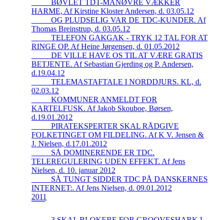
_____BØVLET TDT-MANØVRE VÆKKER
HARME, Af Kirstine Kloster Andersen, d. 03.05.12
_____OG PLUDSELIG VAR DE TDC-KUNDER. Af
Thomas Breinstrup, d. 03.05.12
_____TELEFON GAKGAK - TRYK 12 TAL FOR AT
RINGE OP. Af Heine Jørgensen, d. 01.05.2012
_____DE VILLE HAVE OS TIL AT VÆRE GRATIS
BETJENTE. Af Sebastian Gjerding og P. Andersen,
d.19.04.12
_____TELEMASTAFTALE I NORDDJURS. KL, d.
02.03.12
_____KOMMUNER ANMELDT FOR
KARTELFUSK. Af Jakob Skouboe, Børsen,
d.19.01.2012
_____PIRATEKSPERTER SKAL RÅDGIVE
FOLKETINGET OM FILDELING. Af K V. Jensen &
J. Nielsen, d.17.01.2012
_____SÅ DOMINERENDE ER TDC.
TELEREGULERING UDEN EFFEKT. Af Jens
Nielsen, d. 10. januar 2012
_____SÅ TUNGT SIDDER TDC PÅ DANSKERNES
INTERNET:. Af Jens Nielsen, d. 09.01.2012
2011
_____3 SKAL BLOKERE FOR GROOVESHARK I