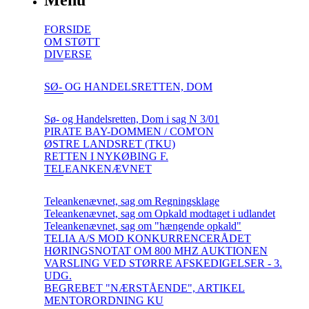
Menu
FORSIDE
OM STØTT
DIVERSE
SØ- OG HANDELSRETTEN, DOM
Sø- og Handelsretten, Dom i sag N 3/01
PIRATE BAY-DOMMEN / COM'ON
ØSTRE LANDSRET (TKU)
RETTEN I NYKØBING F.
TELEANKENÆVNET
Teleankenævnet, sag om Regningsklage
Teleankenævnet, sag om Opkald modtaget i udlandet
Teleankenævnet, sag om "hængende opkald"
TELIA A/S MOD KONKURRENCERÅDET
HØRINGSNOTAT OM 800 MHZ AUKTIONEN
VARSLING VED STØRRE AFSKEDIGELSER - 3.
UDG.
BEGREBET "NÆRSTÅENDE", ARTIKEL
MENTORORDNING KU