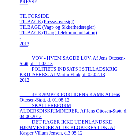
PRESSE
TIL FORSIDE
TILBAGE (Presse-oversigt)
TILBAGE (Vagt- og Sikkerhedsregler)
TILBAGE (IT- og Telekommunikation)
-
2013
_____VOV - HVEM SAGDE LOV. Af Jens Ottosen-
Støtt, d. 11.02.13
_____POLITIETS INDSATS I STILLADSKRIG
KRITISERES. Af Martin Flink, d. 02.02.13
2012
_____3F KÆMPER FORTIDENS KAMP. Af Jens
Ottosen-Støtt, d. 01.08.12
_____SKATTEREFORM
ALDERSDISKRIMINERER. Af Jens Ottosen-Støtt, d.
04.06.2012
_____DET RAGER IKKE UDENLANDSKE
HJEMMESIDER AT DE BLOKERES I DK. Af
Kasper Villum Jensen, d.3.05.12