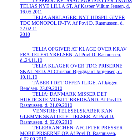
_____LYSERØD RETSSAG FORTSÆTTER TRODS
TELIAS NYE LILLA ST. Af Kasper Villum Jensen, d.
16.05.2011
_____TELIA ANKLAGER: NYT UDSPIL GIVER
TDC MONOPOL IP-TV. Af Povl D. Rasmussen, d.
22.02.11
2010
_____TELIA OPGIVER AT KLAGE OVER KRAV
FRA TELESTYRELSEN, Af Povl D. Rasmussen,
d..24.11.10
_____TELIA KLAGER OVER TDC: PRISERNE
SKAL NED. Af Christian Bjerggaard Jørgensen, d.
10.11.10
_____TÅBER I DET OFFENTLIGE. Af Jørgen
Bendsen, 23.09.2010
_____TELIA: DANMARK MISSER DET
HURTIGSTE MOBILT BREDBÅND. Af Povl D.
Rasmussen, d. 21.09.2010
_____VENSTRE: TELESELSKABER KAN
GLEMME SKATTELETTELSER. Af Povl D.
Rasmussen, d. 02.09.2010
_____TELEBRANCHEN: AFGIFTER PRESSER
MOBILPRISERNE OP. Af Povl D. Rasmussen,
d.02.09.2010