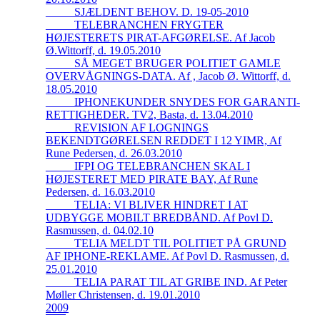
_____SJÆLDENT BEHOV. D. 19-05-2010
_____TELEBRANCHEN FRYGTER
HØJESTERETS PIRAT-AFGØRELSE. Af Jacob
Ø.Wittorff, d. 19.05.2010
_____SÅ MEGET BRUGER POLITIET GAMLE
OVERVÅGNINGS-DATA. Af , Jacob Ø. Wittorff, d.
18.05.2010
_____IPHONEKUNDER SNYDES FOR GARANTI-
RETTIGHEDER. TV2, Basta, d. 13.04.2010
_____REVISION AF LOGNINGS
BEKENDTGØRELSEN REDDET I 12 YIMR, Af
Rune Pedersen, d. 26.03.2010
_____IFPI OG TELEBRANCHEN SKAL I
HØJESTERET MED PIRATE BAY, Af Rune
Pedersen, d. 16.03.2010
_____TELIA: VI BLIVER HINDRET I AT
UDBYGGE MOBILT BREDBÅND. Af Povl D.
Rasmussen, d. 04.02.10
_____TELIA MELDT TIL POLITIET PÅ GRUND
AF IPHONE-REKLAME. Af Povl D. Rasmussen, d.
25.01.2010
_____TELIA PARAT TIL AT GRIBE IND. Af Peter
Møller Christensen, d. 19.01.2010
2009