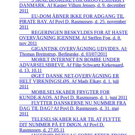
DANMARK. Af Kasper Villum Jensen, d. 9. december
2011
_____EU-DOM ÅBNER IKKE FOR ADGANG TIL
PIRATE BAY. Af Povl D. Rasmussen, d. 25. november
2011
_____REGERINGEN BESKYLDES FOR AT HASTE
OVERVÅGNING IGENNEM. Af Steffen Fog, d. 8.
nov 2011
_____GIGANTISK OVERVÅGNING UDVIDES. Af:
Thomas Breinstrup, Berlingske, d. 03/07/2011
_____MOBILT INTERNET EN BOMBE UNDER
ADVARSELSBREVE. Af Filip Schwartz Kirkegaard,
d. 13. 10.11
_____ØGET DANSK NET-OVERVÅGNING ER
HELT VIRKNINGSLØS. Af Mads Elkær, d. 1. juli
2011
_____MOBILSELSKABER FRYGTER FOR
KUNDE-KAOS. Af Povl D. Rasmussen, d. 1. juni 2011
_____FLYTTER DANSKERNE NU NUMMER FRA
DAG TIL DAG? Af Povl D. Rasmussen, d. 31. maj
2011
_____TELESELSKABER KLAR TIL AT FLYTTE
DIT NUMMER PÅ ET DØGN. Af Povl D.
Rasmussen, d. 27.05.11