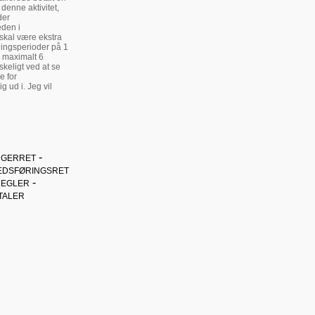
denne aktivitet,
der
eden i
skal være ekstra
dingsperioder på 1
i maximalt 6
keligt ved at se
e for
g ud i. Jeg vil
-
GERRET
EDSFØRINGSRET
-
REGLER
TALER