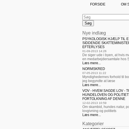
FORSIDE
OM 
Nye indlæg
PSYKOLOGISK HJÆLP TIL 
SIDDENDE SKATTEMINISTE
EFTERLYSES
01-09-2013 14:26
De siger ude i byen, at hvis 
en medarbejdersamtale hos 
Læs mere...
NORMSKRED
07-05-2013 11:22
Myndighedernes forhold til b
jeg begyndte at læse
Læs mere...
VOV - HVEM SAGDE LOV - T
HUNDELOVEN OG POLITIET
FORTOLKNING AF DENNE
12-02-2013 10:59
Om skambid, hundes natur, pol
lovgivning og politiets
Læs mere...
Kategorier