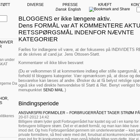
STØTT
DIVERSE
PRESSE
KRÆFT
KON
Dansk
English
BLOGGENS er ikke længere aktiv.
Dens FORMÅL var AT KOMMENTERE AKT
RETSSPØRGSMÅL INDENFOR NÆVNTE
KATEGORIER
ENHVER
R
Fælles for indlægene vil være, at der fokuseres på INDIVIDET
at de skrives af cand.jur. Jens Ottosen-Støtt.
man under
Kommentarer vil ikke blive besvaret
SKAT
(Du er velkommen til at kommentere indlæg eller stille spørgsmål, d
forhold til bloggens kategorier. Vær opmærksom på, at disse og de
besvarelse kan læses af andre. Ønsker du at få belyst retslige spø
orgerne Da
også ske ved direkte henvendelse til Støtt & Ret. Benyt venligst f
menupunktet
.)
SEND MAIL
HOR,
Bindingsperiode
S
ANSVARSFRI FORMIDLER – FORBRUGERRÅDET TAGER STRØM PÅ
itikeres
20-07-2012 14:42
Billigere strøm lyder godt Forbrugerrådet har kastet sig ud i en kamp for
forbrugere billigere strøm. Det er et ædelt formål, og man kan ikke have
imod det. Og hvis Forbrugerrådet gennem sin underleverandør – kan gø
private formidlere, så fred være med det, forudsat at konkurrencevilkåren
man ind for fri konkurrence må man også bifalde tiltag som dette. Har vi 