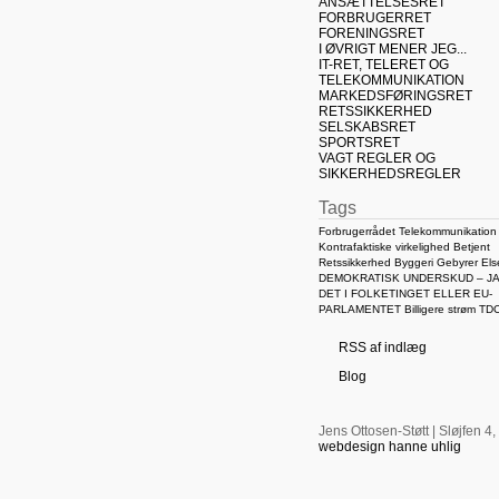
ANSÆTTELSESRET
FORBRUGERRET
FORENINGSRET
I ØVRIGT MENER JEG...
IT-RET, TELERET OG
TELEKOMMUNIKATION
MARKEDSFØRINGSRET
RETSSIKKERHED
SELSKABSRET
SPORTSRET
VAGT REGLER OG
SIKKERHEDSREGLER
Tags
Forbrugerrådet
Telekommunikation
Kontrafaktiske virkelighed
Betjent
Retssikkerhed
Byggeri
Gebyrer
Els
DEMOKRATISK UNDERSKUD – JA
DET I FOLKETINGET ELLER EU-
PARLAMENTET
Billigere strøm
TD
RSS af indlæg
Blog
Jens Ottosen-Støtt | Sløjfen 4,
webdesign hanne uhlig