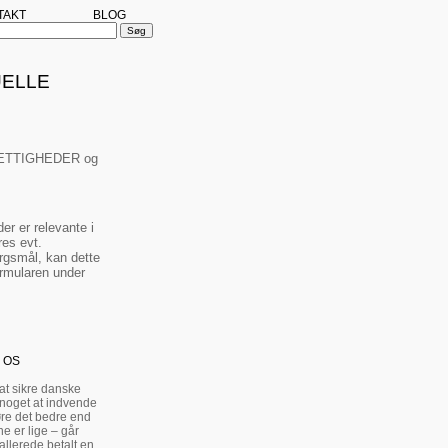
TAKT
BLOG
UELLE
S RETTIGHEDER og
er er relevante i
res evt.
rgsmål, kan dette
ormularen under
 OS
 at sikre danske
 noget at indvende
re det bedre end
e er lige – går
allerede betalt en