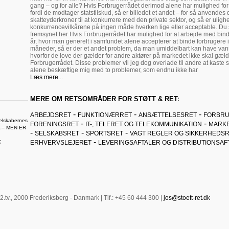
gang – og for alle? Hvis Forbrugerrådet derimod alene har mulighed for 
fordi de modtager statstilskud, så er billedet et andet – for så anvendes 
skatteyderkroner til at konkurrere med den private sektor, og så er uligh
konkurrencevilkårene på ingen måde hverken lige eller acceptable. Du 
fremsynet her Hvis Forbrugerrådet har mulighed for at arbejde med bin
år, hvor man generelt i samfundet alene accepterer at binde forbrugere 
måneder, så er der et andet problem, da man umiddelbart kan have vans
hvorfor de love der gælder for andre aktører på markedet ikke skal gæld
Forbrugerrådet. Disse problemer vil jeg dog overlade til andre at kaste si
alene beskæftige mig med to problemer, som endnu ikke har
Læs mere...
MERE OM RETSOMRÅDER FOR STØTT & RET
:
-
-
-
ARBEJDSRET
FUNKTIONÆRRET
ANSÆTTELSESRET
FORBRU
elskabernes
-
-
FORENINGSRET
IT-, TELERET OG TELEKOMMUNIKATION
MARK
 – MEN ER
-
-
-
SELSKABSRET
SPORTSRET
VAGT REGLER OG SIKKERHEDS
-
C
ERHVERVSLEJERET
LEVERINGSAFTALER OG DISTRIBUTIONSAF
 2.tv., 2000 Frederiksberg - Danmark | Tlf.: +45 60 444 300 |
jos@stoett-ret.dk