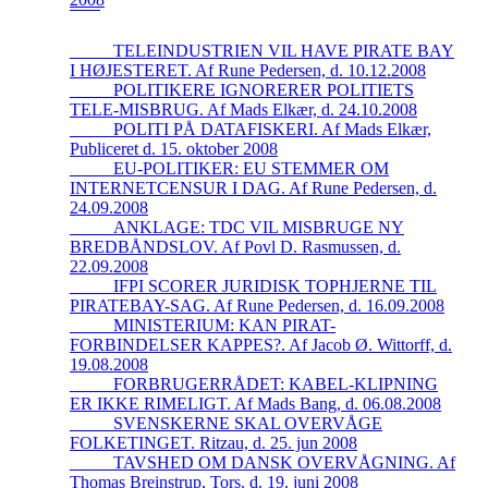
_____TELEINDUSTRIEN VIL HAVE PIRATE BAY
I HØJESTERET. Af Rune Pedersen, d. 10.12.2008
_____POLITIKERE IGNORERER POLITIETS
TELE-MISBRUG. Af Mads Elkær, d. 24.10.2008
_____POLITI PÅ DATAFISKERI. Af Mads Elkær,
Publiceret d. 15. oktober 2008
_____EU-POLITIKER: EU STEMMER OM
INTERNETCENSUR I DAG. Af Rune Pedersen, d.
24.09.2008
_____ANKLAGE: TDC VIL MISBRUGE NY
BREDBÅNDSLOV. Af Povl D. Rasmussen, d.
22.09.2008
_____IFPI SCORER JURIDISK TOPHJERNE TIL
PIRATEBAY-SAG. Af Rune Pedersen, d. 16.09.2008
_____MINISTERIUM: KAN PIRAT-
FORBINDELSER KAPPES?. Af Jacob Ø. Wittorff, d.
19.08.2008
_____FORBRUGERRÅDET: KABEL-KLIPNING
ER IKKE RIMELIGT. Af Mads Bang, d. 06.08.2008
_____SVENSKERNE SKAL OVERVÅGE
FOLKETINGET. Ritzau, d. 25. jun 2008
_____TAVSHED OM DANSK OVERVÅGNING. Af
Thomas Breinstrup, Tors. d. 19. juni 2008