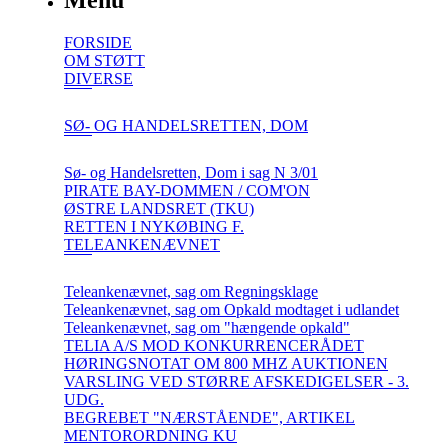
Menu
FORSIDE
OM STØTT
DIVERSE
SØ- OG HANDELSRETTEN, DOM
Sø- og Handelsretten, Dom i sag N 3/01
PIRATE BAY-DOMMEN / COM'ON
ØSTRE LANDSRET (TKU)
RETTEN I NYKØBING F.
TELEANKENÆVNET
Teleankenævnet, sag om Regningsklage
Teleankenævnet, sag om Opkald modtaget i udlandet
Teleankenævnet, sag om "hængende opkald"
TELIA A/S MOD KONKURRENCERÅDET
HØRINGSNOTAT OM 800 MHZ AUKTIONEN
VARSLING VED STØRRE AFSKEDIGELSER - 3.
UDG.
BEGREBET "NÆRSTÅENDE", ARTIKEL
MENTORORDNING KU