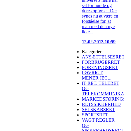
universets herre har
sat for hunde og
deres opførsel. Der
synes nu at være en
forståelse for, at
man med den nye
ikke...
12-02-2013 10:59
Kategorier
ANSÆTTELSESRET
FORBRUGERRET
FORENINGSRET
I ØVRIGT
MENER JEG...
IT-RET, TELERET
OG
TELEKOMMUNIKATI
MARKEDSFØRINGSR
RETSSIKKERHED
SELSKABSRET
SPORTSRET
VAGT REGLER
OG
SIKKERHEDSREGLER