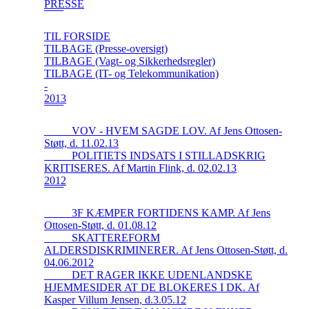
PRESSE
TIL FORSIDE
TILBAGE (Presse-oversigt)
TILBAGE (Vagt- og Sikkerhedsregler)
TILBAGE (IT- og Telekommunikation)
-
2013
_____VOV - HVEM SAGDE LOV. Af Jens Ottosen-
Støtt, d. 11.02.13
_____POLITIETS INDSATS I STILLADSKRIG
KRITISERES. Af Martin Flink, d. 02.02.13
2012
_____3F KÆMPER FORTIDENS KAMP. Af Jens
Ottosen-Støtt, d. 01.08.12
_____SKATTEREFORM
ALDERSDISKRIMINERER. Af Jens Ottosen-Støtt, d.
04.06.2012
_____DET RAGER IKKE UDENLANDSKE
HJEMMESIDER AT DE BLOKERES I DK. Af
Kasper Villum Jensen, d.3.05.12