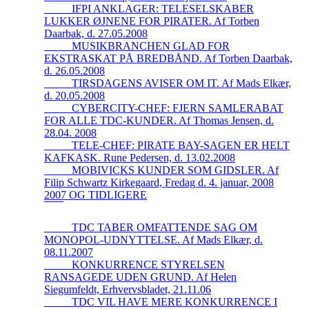
_____IFPI ANKLAGER: TELESELSKABER
LUKKER ØJNENE FOR PIRATER. Af Torben
Daarbak, d. 27.05.2008
_____MUSIKBRANCHEN GLAD FOR
EKSTRASKAT PÅ BREDBÅND. Af Torben Daarbak,
d. 26.05.2008
_____TIRSDAGENS AVISER OM IT. Af Mads Elkær,
d. 20.05.2008
_____CYBERCITY-CHEF: FJERN SAMLERABAT
FOR ALLE TDC-KUNDER. Af Thomas Jensen, d.
28.04. 2008
_____TELE-CHEF: PIRATE BAY-SAGEN ER HELT
KAFKASK. Rune Pedersen, d. 13.02.2008
_____MOBIVICKS KUNDER SOM GIDSLER. Af
Filip Schwartz Kirkegaard, Fredag d. 4. januar, 2008
2007 OG TIDLIGERE
_____TDC TABER OMFATTENDE SAG OM
MONOPOL-UDNYTTELSE. Af Mads Elkær, d.
08.11.2007
_____KONKURRENCE STYRELSEN
RANSAGEDE UDEN GRUND. Af Helen
Siegumfeldt, Erhvervsbladet, 21.11.06
_____TDC VIL HAVE MERE KONKURRENCE I