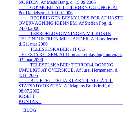
NORDEN. Af Mads Bang, d. 15.09.2006
_____GO' MOBIL-STIL TIL BØRN OG UNGE. Af
Per Danielsen, d. 10-09-2006
_____REGERINGEN BESKYLDES FOR AT HASTE
OVERVÅGNING IGENNEM. Af Steffen Fog, d.
24.03.2006
_____TERRORLOVGIVNINGEN VIL KOSTE
TELEINDUSTRIEN MILLIARDER. Af Lars Jensen,
d. 21. mar 2006
_____TELESELSKABER / IT OG
TELESTYRELSEN. Af Thomas Lemke, Ingeniøren, d.
03. mar 2006
_____TELESELSKABER: TERROR-LOGNING
UMULIGT AT OVERSKUE. Af Jussi Hermansen, d.
4.11. 2005
_____BLUETEL: TELIA KLAR TIL AT GÅ TIL
STATSADVOKATEN. Af Magnus Bredsdorff, d.
08.07.2002
KRÆFT
KONTAKT
BLOG