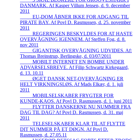
DANMARK. Af Kasper Villum Jensen, d. 9. december
2011
_____EU-DOM ÅBNER IKKE FOR ADGANG TIL
PIRATE BAY. Af Povl D. Rasmussen, d. 25. november
2011
_____REGERINGEN BESKYLDES FOR AT HASTE
OVERVÅGNING IGENNEM. Af Steffen Fog, d. 8.
nov 2011
_____GIGANTISK OVERVÅGNING UDVIDES. Af:
Thomas Breinstrup, Berlingske, d. 03/07/2011
_____MOBILT INTERNET EN BOMBE UNDER
ADVARSELSBREVE. Af Filip Schwartz Kirkegaard,
d. 13. 10.11
_____ØGET DANSK NET-OVERVÅGNING ER
HELT VIRKNINGSLØS. Af Mads Elkær, d. 1. juli
2011
_____MOBILSELSKABER FRYGTER FOR
KUNDE-KAOS. Af Povl D. Rasmussen, d. 1. juni 2011
_____FLYTTER DANSKERNE NU NUMMER FRA
DAG TIL DAG? Af Povl D. Rasmussen, d. 31. maj
2011
_____TELESELSKABER KLAR TIL AT FLYTTE
DIT NUMMER PÅ ET DØGN. Af Povl D.
Rasmussen, d. 27.05.11