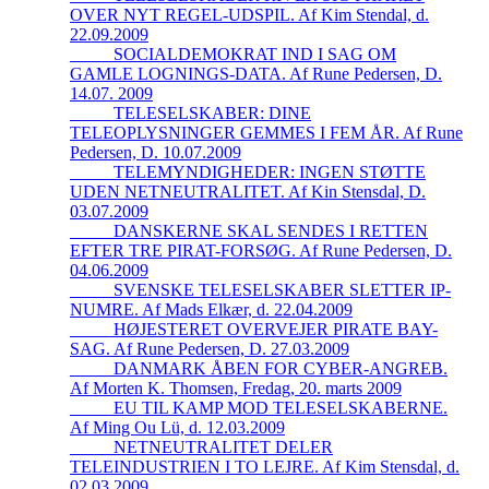
OVER NYT REGEL-UDSPIL. Af Kim Stendal, d.
22.09.2009
_____SOCIALDEMOKRAT IND I SAG OM
GAMLE LOGNINGS-DATA. Af Rune Pedersen, D.
14.07. 2009
_____TELESELSKABER: DINE
TELEOPLYSNINGER GEMMES I FEM ÅR. Af Rune
Pedersen, D. 10.07.2009
_____TELEMYNDIGHEDER: INGEN STØTTE
UDEN NETNEUTRALITET. Af Kin Stensdal, D.
03.07.2009
_____DANSKERNE SKAL SENDES I RETTEN
EFTER TRE PIRAT-FORSØG. Af Rune Pedersen, D.
04.06.2009
_____SVENSKE TELESELSKABER SLETTER IP-
NUMRE. Af Mads Elkær, d. 22.04.2009
_____HØJESTERET OVERVEJER PIRATE BAY-
SAG. Af Rune Pedersen, D. 27.03.2009
_____DANMARK ÅBEN FOR CYBER-ANGREB.
Af Morten K. Thomsen, Fredag, 20. marts 2009
_____EU TIL KAMP MOD TELESELSKABERNE.
Af Ming Ou Lü, d. 12.03.2009
_____NETNEUTRALITET DELER
TELEINDUSTRIEN I TO LEJRE. Af Kim Stensdal, d.
02.03.2009