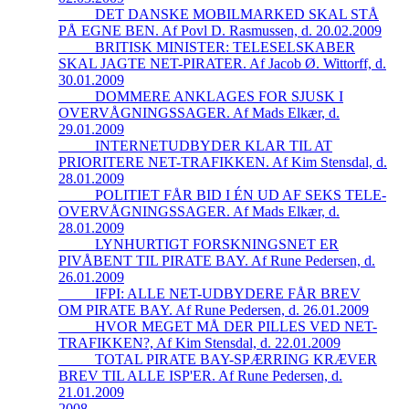
_____DET DANSKE MOBILMARKED SKAL STÅ
PÅ EGNE BEN. Af Povl D. Rasmussen, d. 20.02.2009
_____BRITISK MINISTER: TELESELSKABER
SKAL JAGTE NET-PIRATER. Af Jacob Ø. Wittorff, d.
30.01.2009
_____DOMMERE ANKLAGES FOR SJUSK I
OVERVÅGNINGSSAGER. Af Mads Elkær, d.
29.01.2009
_____INTERNETUDBYDER KLAR TIL AT
PRIORITERE NET-TRAFIKKEN. Af Kim Stensdal, d.
28.01.2009
_____POLITIET FÅR BID I ÉN UD AF SEKS TELE-
OVERVÅGNINGSSAGER. Af Mads Elkær, d.
28.01.2009
_____LYNHURTIGT FORSKNINGSNET ER
PIVÅBENT TIL PIRATE BAY. Af Rune Pedersen, d.
26.01.2009
_____IFPI: ALLE NET-UDBYDERE FÅR BREV
OM PIRATE BAY. Af Rune Pedersen, d. 26.01.2009
_____HVOR MEGET MÅ DER PILLES VED NET-
TRAFIKKEN?, Af Kim Stensdal, d. 22.01.2009
_____TOTAL PIRATE BAY-SPÆRRING KRÆVER
BREV TIL ALLE ISP'ER. Af Rune Pedersen, d.
21.01.2009
2008