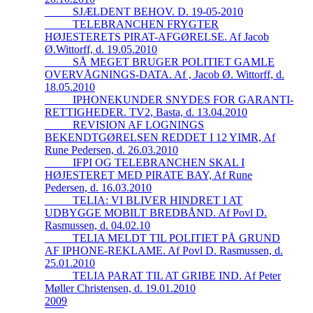
_____SJÆLDENT BEHOV. D. 19-05-2010
_____TELEBRANCHEN FRYGTER
HØJESTERETS PIRAT-AFGØRELSE. Af Jacob
Ø.Wittorff, d. 19.05.2010
_____SÅ MEGET BRUGER POLITIET GAMLE
OVERVÅGNINGS-DATA. Af , Jacob Ø. Wittorff, d.
18.05.2010
_____IPHONEKUNDER SNYDES FOR GARANTI-
RETTIGHEDER. TV2, Basta, d. 13.04.2010
_____REVISION AF LOGNINGS
BEKENDTGØRELSEN REDDET I 12 YIMR, Af
Rune Pedersen, d. 26.03.2010
_____IFPI OG TELEBRANCHEN SKAL I
HØJESTERET MED PIRATE BAY, Af Rune
Pedersen, d. 16.03.2010
_____TELIA: VI BLIVER HINDRET I AT
UDBYGGE MOBILT BREDBÅND. Af Povl D.
Rasmussen, d. 04.02.10
_____TELIA MELDT TIL POLITIET PÅ GRUND
AF IPHONE-REKLAME. Af Povl D. Rasmussen, d.
25.01.2010
_____TELIA PARAT TIL AT GRIBE IND. Af Peter
Møller Christensen, d. 19.01.2010
2009