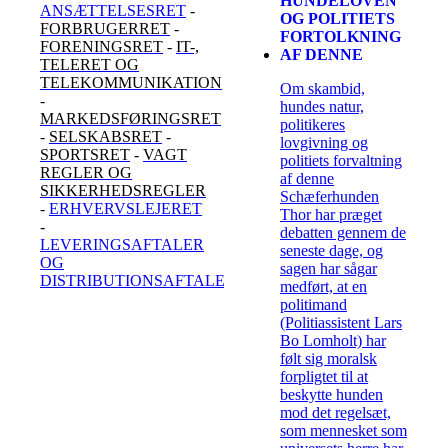
HUNDELOVEN
ANSÆTTELSESRET
-
OG POLITIETS
FORBRUGERRET
-
FORTOLKNING
FORENINGSRET
-
IT-,
AF DENNE
TELERET OG
TELEKOMMUNIKATION
Om skambid,
-
hundes natur,
MARKEDSFØRINGSRET
politikeres
-
SELSKABSRET
-
lovgivning og
SPORTSRET
-
VAGT
politiets forvaltning
REGLER OG
af denne
SIKKERHEDSREGLER
Schæferhunden
-
ERHVERVSLEJERET
Thor har præget
-
debatten gennem de
LEVERINGSAFTALER
seneste dage, og
OG
sagen har sågar
DISTRIBUTIONSAFTALER
medført, at en
politimand
(Politiassistent Lars
Bo Lomholt) har
følt sig moralsk
forpligtet til at
beskytte hunden
mod det regelsæt,
som mennesket som