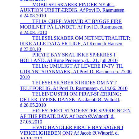
_____MOBILSELSKABER FINDER NY 4G-
AUKTION URETFÆRDIG. Af Povl D. Rasmussen,
d.24.08.2010
_____TELIA-CHEF: VANVID AT BYGGE FIRE
MOBILNET PÅ LANDET. Af Povl D. Rasmussen,
d.24.08. 2010
_____TELESELSKABER OM NETNEUTRALITET:
IKKE ALLE DATA ER LIGE, Af Kenneth Hansen,
d.23.08.10
_____PIRATE BAY SKAL IKKE SPÆRRES I
HOLLAND. Af Rune Pedersen, d. . 21. juli 2010
_____TELIA: UMULIGT AT LEVERE IP-TV TIL
UDKANTSDANMARK, Af Povl D. Rasmussen, 25.06
2010
_____TELESELSKABER STRIDES OM NYT
TELEFORLIG. Af Povl D. Rasmussen, d.14.06. 2010
_____TELEINDUSTRI OM PIRAT-SPÆRRING:
DET ER TYPISK DANSK. Af: Jacob Ø. Wittorff,
d.28.05.2010
_____HØJESTERET STADFÆSTER SPÆRRINGEN
AF THE PIRATE BAY, Af Jacob Ø.Wittorff, d.
27.05.2010
_____HVAD HANDLER PIRATE BAY-SAGEN I
VIRKELIGHEDEN OM? Af Jacob Ø.Wittorff, d.
20.10.2010