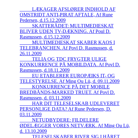
_____LÆKAGER AFSLØRER INDHOLD AF
OMSTRIDT ANTI-PIRAT AFTALE, Af Rune
Pedersen, d.15.12.2009
_____SKATTERÅDET: MULTIMEDIESKAT
BLIVER UDEN TV-DÆKNING. Af Poul D.
Rasmussen, d.15.12.2009
_____MULTIMEDIESKAT SKABER KAOS I
TELEBRANCHEN. Af Povl D. Rasmussen, d.
26.11.2009
_____TELIA OG TDC FRYGTER ULIGE
KONKURRENCE PÅ MOBILDATA. Af Povl D.
Rasmussen, d.18.11.2009
_____EU ETABLERER EUROPÆIKS IT- OG
TELESTYRELSE. Af Ming Ou Lü, d. 09.11.2009
_____KONKURRENCE PÅ DET MOBILE
BREDBÅNDS-MARKED TRUET. Af Povl D.
Rasmussen, d. 03.11.2009
_____HAR DIT TELESELSKAB UDLEVERET
PERSONLIGE DATA? Af Rune Pedersen, D.
03.11.2009
_____NETUDBYDERE: FILDELERE
ØDELÆGGER VORES NETVÆRK. Af Ming Ou Lü,
d. 13.10.2009
_____TELESELSKABER RIVER SIG I HÅRET