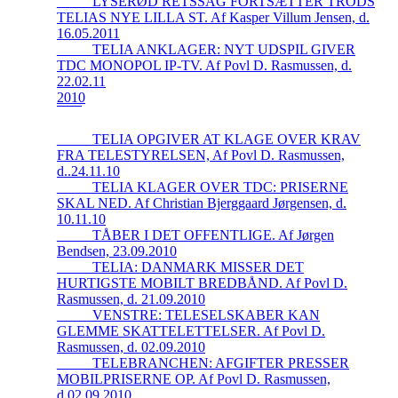
_____LYSERØD RETSSAG FORTSÆTTER TRODS
TELIAS NYE LILLA ST. Af Kasper Villum Jensen, d.
16.05.2011
_____TELIA ANKLAGER: NYT UDSPIL GIVER
TDC MONOPOL IP-TV. Af Povl D. Rasmussen, d.
22.02.11
2010
_____TELIA OPGIVER AT KLAGE OVER KRAV
FRA TELESTYRELSEN, Af Povl D. Rasmussen,
d..24.11.10
_____TELIA KLAGER OVER TDC: PRISERNE
SKAL NED. Af Christian Bjerggaard Jørgensen, d.
10.11.10
_____TÅBER I DET OFFENTLIGE. Af Jørgen
Bendsen, 23.09.2010
_____TELIA: DANMARK MISSER DET
HURTIGSTE MOBILT BREDBÅND. Af Povl D.
Rasmussen, d. 21.09.2010
_____VENSTRE: TELESELSKABER KAN
GLEMME SKATTELETTELSER. Af Povl D.
Rasmussen, d. 02.09.2010
_____TELEBRANCHEN: AFGIFTER PRESSER
MOBILPRISERNE OP. Af Povl D. Rasmussen,
d.02.09.2010