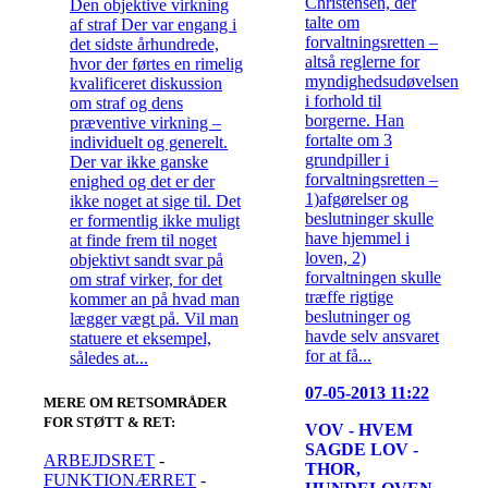
Christensen, der
Den objektive virkning
talte om
af straf Der var engang i
forvaltningsretten –
det sidste århundrede,
altså reglerne for
hvor der førtes en rimelig
myndighedsudøvelsen
kvalificeret diskussion
i forhold til
om straf og dens
borgerne. Han
præventive virkning –
fortalte om 3
individuelt og generelt.
grundpiller i
Der var ikke ganske
forvaltningsretten –
enighed og det er der
1)afgørelser og
ikke noget at sige til. Det
beslutninger skulle
er formentlig ikke muligt
have hjemmel i
at finde frem til noget
loven, 2)
objektivt sandt svar på
forvaltningen skulle
om straf virker, for det
træffe rigtige
kommer an på hvad man
beslutninger og
lægger vægt på. Vil man
havde selv ansvaret
statuere et eksempel,
for at få...
således at...
07-05-2013 11:22
MERE OM RETSOMRÅDER
FOR STØTT & RET
:
VOV - HVEM
SAGDE LOV -
ARBEJDSRET
-
THOR,
FUNKTIONÆRRET
-