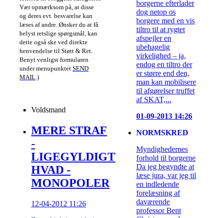
borgerne efterlader
Vær opmærksom på, at disse
dog netop os
og deres evt. besvarelse kan
borgere med en vis
læses af andre. Ønsker du at få
tiltro til at rygtet
belyst retslige spørgsmål, kan
afspejler en
dette også ske ved direkte
ubehagelig
henvendelse til Støtt & Ret.
virkelighed – ja,
Benyt venligst formularen
endog en tiltro der
under menupunktet
SEND
er større end den,
MAIL
.)
man kan mobilisere
til afgørelser truffet
af SKAT,...
Voldsmand
01-09-2013 14:26
MERE STRAF
NORMSKRED
-
Myndighedernes
LIGEGYLDIGT
forhold til borgerne
Da jeg begyndte at
HVAD -
læse jura, var jeg til
MONOPOLER
en indledende
forelæsning af
daværende
12-04-2012 11:26
professor Bent