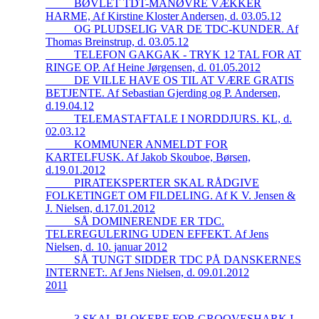
_____BØVLET TDT-MANØVRE VÆKKER
HARME, Af Kirstine Kloster Andersen, d. 03.05.12
_____OG PLUDSELIG VAR DE TDC-KUNDER. Af
Thomas Breinstrup, d. 03.05.12
_____TELEFON GAKGAK - TRYK 12 TAL FOR AT
RINGE OP. Af Heine Jørgensen, d. 01.05.2012
_____DE VILLE HAVE OS TIL AT VÆRE GRATIS
BETJENTE. Af Sebastian Gjerding og P. Andersen,
d.19.04.12
_____TELEMASTAFTALE I NORDDJURS. KL, d.
02.03.12
_____KOMMUNER ANMELDT FOR
KARTELFUSK. Af Jakob Skouboe, Børsen,
d.19.01.2012
_____PIRATEKSPERTER SKAL RÅDGIVE
FOLKETINGET OM FILDELING. Af K V. Jensen &
J. Nielsen, d.17.01.2012
_____SÅ DOMINERENDE ER TDC.
TELEREGULERING UDEN EFFEKT. Af Jens
Nielsen, d. 10. januar 2012
_____SÅ TUNGT SIDDER TDC PÅ DANSKERNES
INTERNET:. Af Jens Nielsen, d. 09.01.2012
2011
_____3 SKAL BLOKERE FOR GROOVESHARK I