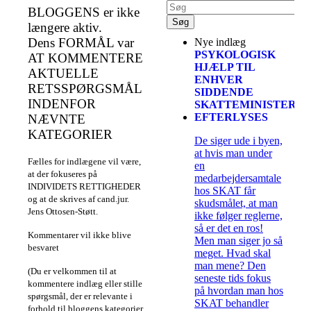
BLOGGENS er ikke
længere aktiv.
Dens FORMÅL var
Nye indlæg
PSYKOLOGISK
AT KOMMENTERE
HJÆLP TIL
AKTUELLE
ENHVER
RETSSPØRGSMÅL
SIDDENDE
INDENFOR
SKATTEMINISTER
EFTERLYSES
NÆVNTE
KATEGORIER
De siger ude i byen,
at hvis man under
Fælles for indlægene vil være,
en
at der fokuseres på
medarbejdersamtale
INDIVIDETS RETTIGHEDER
hos SKAT får
og at de skrives af cand.jur.
skudsmålet, at man
Jens Ottosen-Støtt.
ikke følger reglerne,
så er det en ros!
Kommentarer vil ikke blive
Men man siger jo så
besvaret
meget. Hvad skal
man mene? Den
(Du er velkommen til at
seneste tids fokus
kommentere indlæg eller stille
på hvordan man hos
spørgsmål, der er relevante i
SKAT behandler
forhold til bloggens kategorier.