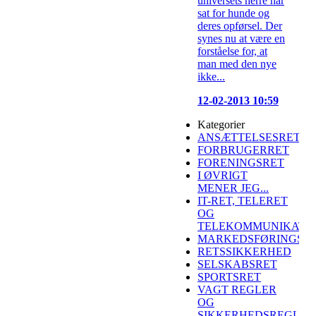
universets herre har
sat for hunde og
deres opførsel. Der
synes nu at være en
forståelse for, at
man med den nye
ikke...
12-02-2013 10:59
Kategorier
ANSÆTTELSESRET
FORBRUGERRET
FORENINGSRET
I ØVRIGT
MENER JEG...
IT-RET, TELERET
OG
TELEKOMMUNIKATI
MARKEDSFØRINGSR
RETSSIKKERHED
SELSKABSRET
SPORTSRET
VAGT REGLER
OG
SIKKERHEDSREGLER