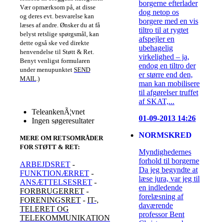
borgerne efterlader
Vær opmærksom på, at disse
dog netop os
og deres evt. besvarelse kan
borgere med en vis
læses af andre. Ønsker du at få
tiltro til at rygtet
belyst retslige spørgsmål, kan
afspejler en
dette også ske ved direkte
ubehagelig
henvendelse til Støtt & Ret.
virkelighed – ja,
Benyt venligst formularen
endog en tiltro der
under menupunktet
SEND
er større end den,
MAIL
.)
man kan mobilisere
til afgørelser truffet
af SKAT,...
TeleankenÃ¦vnet
01-09-2013 14:26
Ingen søgeresultater
NORMSKRED
MERE OM RETSOMRÅDER
FOR STØTT & RET
:
Myndighedernes
forhold til borgerne
ARBEJDSRET
-
Da jeg begyndte at
FUNKTIONÆRRET
-
læse jura, var jeg til
ANSÆTTELSESRET
-
en indledende
FORBRUGERRET
-
forelæsning af
FORENINGSRET
-
IT-,
daværende
TELERET OG
professor Bent
TELEKOMMUNIKATION