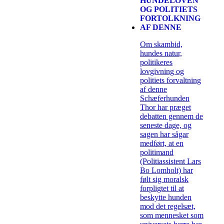
HUNDELOVEN
OG POLITIETS
FORTOLKNING
AF DENNE
Om skambid,
hundes natur,
politikeres
lovgivning og
politiets forvaltning
af denne
Schæferhunden
Thor har præget
debatten gennem de
seneste dage, og
sagen har sågar
medført, at en
politimand
(Politiassistent Lars
Bo Lomholt) har
følt sig moralsk
forpligtet til at
beskytte hunden
mod det regelsæt,
som mennesket som