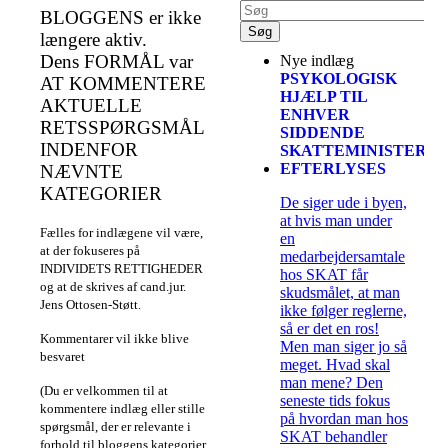
BLOGGENS er ikke
længere aktiv.
Dens FORMÅL var
Nye indlæg
PSYKOLOGISK
AT KOMMENTERE
HJÆLP TIL
AKTUELLE
ENHVER
RETSSPØRGSMÅL
SIDDENDE
INDENFOR
SKATTEMINISTER
EFTERLYSES
NÆVNTE
KATEGORIER
De siger ude i byen,
at hvis man under
Fælles for indlægene vil være,
en
at der fokuseres på
medarbejdersamtale
INDIVIDETS RETTIGHEDER
hos SKAT får
og at de skrives af cand.jur.
skudsmålet, at man
Jens Ottosen-Støtt.
ikke følger reglerne,
så er det en ros!
Kommentarer vil ikke blive
Men man siger jo så
besvaret
meget. Hvad skal
man mene? Den
(Du er velkommen til at
seneste tids fokus
kommentere indlæg eller stille
på hvordan man hos
spørgsmål, der er relevante i
SKAT behandler
forhold til bloggens kategorier.