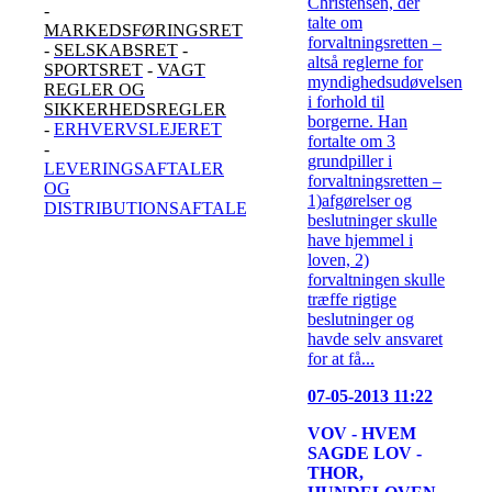
Christensen, der
-
talte om
MARKEDSFØRINGSRET
forvaltningsretten –
-
SELSKABSRET
-
altså reglerne for
SPORTSRET
-
VAGT
myndighedsudøvelsen
REGLER OG
i forhold til
SIKKERHEDSREGLER
borgerne. Han
-
ERHVERVSLEJERET
fortalte om 3
-
grundpiller i
LEVERINGSAFTALER
forvaltningsretten –
OG
1)afgørelser og
DISTRIBUTIONSAFTALER
beslutninger skulle
have hjemmel i
loven, 2)
forvaltningen skulle
træffe rigtige
beslutninger og
havde selv ansvaret
for at få...
07-05-2013 11:22
VOV - HVEM
SAGDE LOV -
THOR,