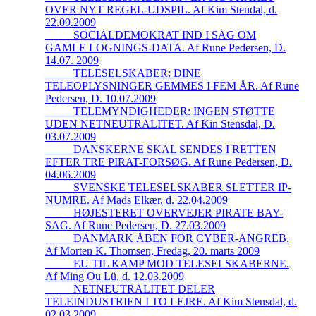
OVER NYT REGEL-UDSPIL. Af Kim Stendal, d.
22.09.2009
_____SOCIALDEMOKRAT IND I SAG OM
GAMLE LOGNINGS-DATA. Af Rune Pedersen, D.
14.07. 2009
_____TELESELSKABER: DINE
TELEOPLYSNINGER GEMMES I FEM ÅR. Af Rune
Pedersen, D. 10.07.2009
_____TELEMYNDIGHEDER: INGEN STØTTE
UDEN NETNEUTRALITET. Af Kin Stensdal, D.
03.07.2009
_____DANSKERNE SKAL SENDES I RETTEN
EFTER TRE PIRAT-FORSØG. Af Rune Pedersen, D.
04.06.2009
_____SVENSKE TELESELSKABER SLETTER IP-
NUMRE. Af Mads Elkær, d. 22.04.2009
_____HØJESTERET OVERVEJER PIRATE BAY-
SAG. Af Rune Pedersen, D. 27.03.2009
_____DANMARK ÅBEN FOR CYBER-ANGREB.
Af Morten K. Thomsen, Fredag, 20. marts 2009
_____EU TIL KAMP MOD TELESELSKABERNE.
Af Ming Ou Lü, d. 12.03.2009
_____NETNEUTRALITET DELER
TELEINDUSTRIEN I TO LEJRE. Af Kim Stensdal, d.
02.03.2009