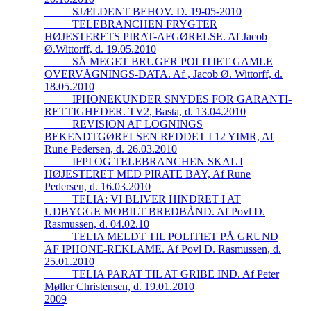
_____SJÆLDENT BEHOV. D. 19-05-2010
_____TELEBRANCHEN FRYGTER
HØJESTERETS PIRAT-AFGØRELSE. Af Jacob
Ø.Wittorff, d. 19.05.2010
_____SÅ MEGET BRUGER POLITIET GAMLE
OVERVÅGNINGS-DATA. Af , Jacob Ø. Wittorff, d.
18.05.2010
_____IPHONEKUNDER SNYDES FOR GARANTI-
RETTIGHEDER. TV2, Basta, d. 13.04.2010
_____REVISION AF LOGNINGS
BEKENDTGØRELSEN REDDET I 12 YIMR, Af
Rune Pedersen, d. 26.03.2010
_____IFPI OG TELEBRANCHEN SKAL I
HØJESTERET MED PIRATE BAY, Af Rune
Pedersen, d. 16.03.2010
_____TELIA: VI BLIVER HINDRET I AT
UDBYGGE MOBILT BREDBÅND. Af Povl D.
Rasmussen, d. 04.02.10
_____TELIA MELDT TIL POLITIET PÅ GRUND
AF IPHONE-REKLAME. Af Povl D. Rasmussen, d.
25.01.2010
_____TELIA PARAT TIL AT GRIBE IND. Af Peter
Møller Christensen, d. 19.01.2010
2009