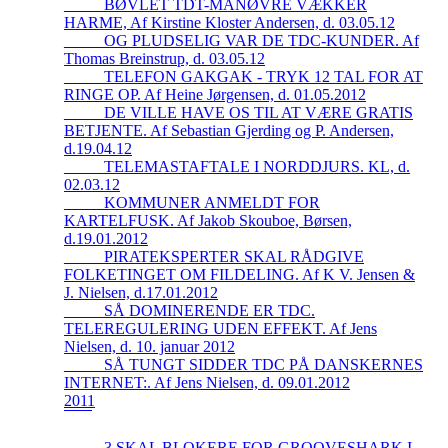
_____BØVLET TDT-MANØVRE VÆKKER
HARME, Af Kirstine Kloster Andersen, d. 03.05.12
_____OG PLUDSELIG VAR DE TDC-KUNDER. Af
Thomas Breinstrup, d. 03.05.12
_____TELEFON GAKGAK - TRYK 12 TAL FOR AT
RINGE OP. Af Heine Jørgensen, d. 01.05.2012
_____DE VILLE HAVE OS TIL AT VÆRE GRATIS
BETJENTE. Af Sebastian Gjerding og P. Andersen,
d.19.04.12
_____TELEMASTAFTALE I NORDDJURS. KL, d.
02.03.12
_____KOMMUNER ANMELDT FOR
KARTELFUSK. Af Jakob Skouboe, Børsen,
d.19.01.2012
_____PIRATEKSPERTER SKAL RÅDGIVE
FOLKETINGET OM FILDELING. Af K V. Jensen &
J. Nielsen, d.17.01.2012
_____SÅ DOMINERENDE ER TDC.
TELEREGULERING UDEN EFFEKT. Af Jens
Nielsen, d. 10. januar 2012
_____SÅ TUNGT SIDDER TDC PÅ DANSKERNES
INTERNET:. Af Jens Nielsen, d. 09.01.2012
2011
_____3 SKAL BLOKERE FOR GROOVESHARK I