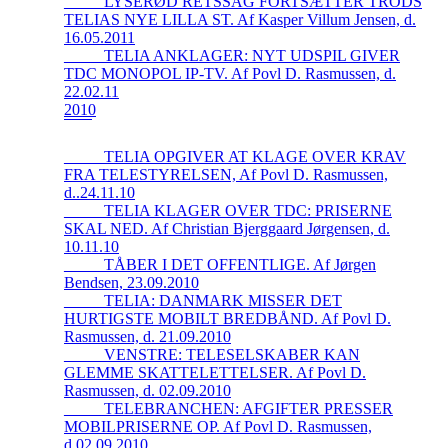
_____LYSERØD RETSSAG FORTSÆTTER TRODS
TELIAS NYE LILLA ST. Af Kasper Villum Jensen, d.
16.05.2011
_____TELIA ANKLAGER: NYT UDSPIL GIVER
TDC MONOPOL IP-TV. Af Povl D. Rasmussen, d.
22.02.11
2010
_____TELIA OPGIVER AT KLAGE OVER KRAV
FRA TELESTYRELSEN, Af Povl D. Rasmussen,
d..24.11.10
_____TELIA KLAGER OVER TDC: PRISERNE
SKAL NED. Af Christian Bjerggaard Jørgensen, d.
10.11.10
_____TÅBER I DET OFFENTLIGE. Af Jørgen
Bendsen, 23.09.2010
_____TELIA: DANMARK MISSER DET
HURTIGSTE MOBILT BREDBÅND. Af Povl D.
Rasmussen, d. 21.09.2010
_____VENSTRE: TELESELSKABER KAN
GLEMME SKATTELETTELSER. Af Povl D.
Rasmussen, d. 02.09.2010
_____TELEBRANCHEN: AFGIFTER PRESSER
MOBILPRISERNE OP. Af Povl D. Rasmussen,
d.02.09.2010