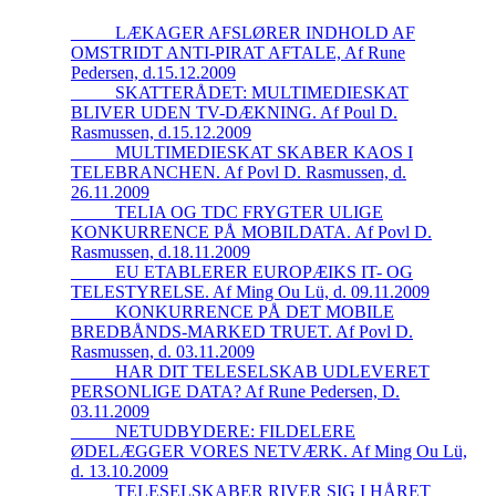
_____LÆKAGER AFSLØRER INDHOLD AF
OMSTRIDT ANTI-PIRAT AFTALE, Af Rune
Pedersen, d.15.12.2009
_____SKATTERÅDET: MULTIMEDIESKAT
BLIVER UDEN TV-DÆKNING. Af Poul D.
Rasmussen, d.15.12.2009
_____MULTIMEDIESKAT SKABER KAOS I
TELEBRANCHEN. Af Povl D. Rasmussen, d.
26.11.2009
_____TELIA OG TDC FRYGTER ULIGE
KONKURRENCE PÅ MOBILDATA. Af Povl D.
Rasmussen, d.18.11.2009
_____EU ETABLERER EUROPÆIKS IT- OG
TELESTYRELSE. Af Ming Ou Lü, d. 09.11.2009
_____KONKURRENCE PÅ DET MOBILE
BREDBÅNDS-MARKED TRUET. Af Povl D.
Rasmussen, d. 03.11.2009
_____HAR DIT TELESELSKAB UDLEVERET
PERSONLIGE DATA? Af Rune Pedersen, D.
03.11.2009
_____NETUDBYDERE: FILDELERE
ØDELÆGGER VORES NETVÆRK. Af Ming Ou Lü,
d. 13.10.2009
_____TELESELSKABER RIVER SIG I HÅRET