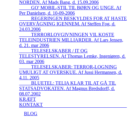
NORDEN. Af Mads Bang, d. 15.09.2006
_____GO' MOBIL-STIL TIL BØRN OG UNGE. Af
Per Danielsen, d. 10-09-2006
_____REGERINGEN BESKYLDES FOR AT HASTE
OVERVÅGNING IGENNEM. Af Steffen Fog, d.
24.03.2006
_____TERRORLOVGIVNINGEN VIL KOSTE
TELEINDUSTRIEN MILLIARDER. Af Lars Jensen,
d. 21. mar 2006
_____TELESELSKABER / IT OG
TELESTYRELSEN. Af Thomas Lemke, Ingeniøren, d.
03. mar 2006
_____TELESELSKABER: TERROR-LOGNING
UMULIGT AT OVERSKUE. Af Jussi Hermansen, d.
4.11. 2005
_____BLUETEL: TELIA KLAR TIL AT GÅ TIL
STATSADVOKATEN. Af Magnus Bredsdorff, d.
08.07.2002
KRÆFT
KONTAKT
BLOG