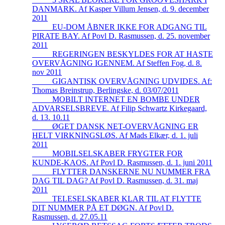
DANMARK. Af Kasper Villum Jensen, d. 9. december
2011
_____EU-DOM ÅBNER IKKE FOR ADGANG TIL
PIRATE BAY. Af Povl D. Rasmussen, d. 25. november
2011
_____REGERINGEN BESKYLDES FOR AT HASTE
OVERVÅGNING IGENNEM. Af Steffen Fog, d. 8.
nov 2011
_____GIGANTISK OVERVÅGNING UDVIDES. Af:
Thomas Breinstrup, Berlingske, d. 03/07/2011
_____MOBILT INTERNET EN BOMBE UNDER
ADVARSELSBREVE. Af Filip Schwartz Kirkegaard,
d. 13. 10.11
_____ØGET DANSK NET-OVERVÅGNING ER
HELT VIRKNINGSLØS. Af Mads Elkær, d. 1. juli
2011
_____MOBILSELSKABER FRYGTER FOR
KUNDE-KAOS. Af Povl D. Rasmussen, d. 1. juni 2011
_____FLYTTER DANSKERNE NU NUMMER FRA
DAG TIL DAG? Af Povl D. Rasmussen, d. 31. maj
2011
_____TELESELSKABER KLAR TIL AT FLYTTE
DIT NUMMER PÅ ET DØGN. Af Povl D.
Rasmussen, d. 27.05.11