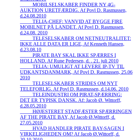
_____MOBILSELSKABER FINDER NY 4G-
AUKTION URETFÆRDIG. Af Povl D. Rasmussen,
d.24.08.2010
_____TELIA-CHEF: VANVID AT BYGGE FIRE
MOBILNET PÅ LANDET. Af Povl D. Rasmussen,
d.24.08. 2010
_____TELESELSKABER OM NETNEUTRALITET:
IKKE ALLE DATA ER LIGE, Af Kenneth Hansen,
d.23.08.10
_____PIRATE BAY SKAL IKKE SPÆRRES I
HOLLAND. Af Rune Pedersen, d. . 21. juli 2010
_____TELIA: UMULIGT AT LEVERE IP-TV TIL
UDKANTSDANMARK, Af Povl D. Rasmussen, 25.06
2010
_____TELESELSKABER STRIDES OM NYT
TELEFORLIG. Af Povl D. Rasmussen, d.14.06. 2010
_____TELEINDUSTRI OM PIRAT-SPÆRRING:
DET ER TYPISK DANSK. Af: Jacob Ø. Wittorff,
d.28.05.2010
_____HØJESTERET STADFÆSTER SPÆRRINGEN
AF THE PIRATE BAY, Af Jacob Ø.Wittorff, d.
27.05.2010
_____HVAD HANDLER PIRATE BAY-SAGEN I
VIRKELIGHEDEN OM? Af Jacob Ø.Wittorff, d.
20.10.2010