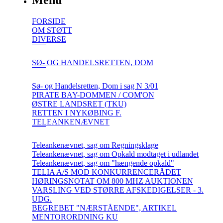
Menu
FORSIDE
OM STØTT
DIVERSE
SØ- OG HANDELSRETTEN, DOM
Sø- og Handelsretten, Dom i sag N 3/01
PIRATE BAY-DOMMEN / COM'ON
ØSTRE LANDSRET (TKU)
RETTEN I NYKØBING F.
TELEANKENÆVNET
Teleankenævnet, sag om Regningsklage
Teleankenævnet, sag om Opkald modtaget i udlandet
Teleankenævnet, sag om "hængende opkald"
TELIA A/S MOD KONKURRENCERÅDET
HØRINGSNOTAT OM 800 MHZ AUKTIONEN
VARSLING VED STØRRE AFSKEDIGELSER - 3.
UDG.
BEGREBET "NÆRSTÅENDE", ARTIKEL
MENTORORDNING KU