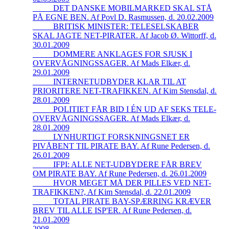
_____DET DANSKE MOBILMARKED SKAL STÅ
PÅ EGNE BEN. Af Povl D. Rasmussen, d. 20.02.2009
_____BRITISK MINISTER: TELESELSKABER
SKAL JAGTE NET-PIRATER. Af Jacob Ø. Wittorff, d.
30.01.2009
_____DOMMERE ANKLAGES FOR SJUSK I
OVERVÅGNINGSSAGER. Af Mads Elkær, d.
29.01.2009
_____INTERNETUDBYDER KLAR TIL AT
PRIORITERE NET-TRAFIKKEN. Af Kim Stensdal, d.
28.01.2009
_____POLITIET FÅR BID I ÉN UD AF SEKS TELE-
OVERVÅGNINGSSAGER. Af Mads Elkær, d.
28.01.2009
_____LYNHURTIGT FORSKNINGSNET ER
PIVÅBENT TIL PIRATE BAY. Af Rune Pedersen, d.
26.01.2009
_____IFPI: ALLE NET-UDBYDERE FÅR BREV
OM PIRATE BAY. Af Rune Pedersen, d. 26.01.2009
_____HVOR MEGET MÅ DER PILLES VED NET-
TRAFIKKEN?, Af Kim Stensdal, d. 22.01.2009
_____TOTAL PIRATE BAY-SPÆRRING KRÆVER
BREV TIL ALLE ISP'ER. Af Rune Pedersen, d.
21.01.2009
2008