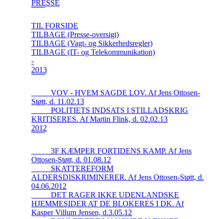
PRESSE
TIL FORSIDE
TILBAGE (Presse-oversigt)
TILBAGE (Vagt- og Sikkerhedsregler)
TILBAGE (IT- og Telekommunikation)
-
2013
_____VOV - HVEM SAGDE LOV. Af Jens Ottosen-
Støtt, d. 11.02.13
_____POLITIETS INDSATS I STILLADSKRIG
KRITISERES. Af Martin Flink, d. 02.02.13
2012
_____3F KÆMPER FORTIDENS KAMP. Af Jens
Ottosen-Støtt, d. 01.08.12
_____SKATTEREFORM
ALDERSDISKRIMINERER. Af Jens Ottosen-Støtt, d.
04.06.2012
_____DET RAGER IKKE UDENLANDSKE
HJEMMESIDER AT DE BLOKERES I DK. Af
Kasper Villum Jensen, d.3.05.12