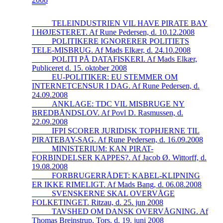
_____TELEINDUSTRIEN VIL HAVE PIRATE BAY
I HØJESTERET. Af Rune Pedersen, d. 10.12.2008
_____POLITIKERE IGNORERER POLITIETS
TELE-MISBRUG. Af Mads Elkær, d. 24.10.2008
_____POLITI PÅ DATAFISKERI. Af Mads Elkær,
Publiceret d. 15. oktober 2008
_____EU-POLITIKER: EU STEMMER OM
INTERNETCENSUR I DAG. Af Rune Pedersen, d.
24.09.2008
_____ANKLAGE: TDC VIL MISBRUGE NY
BREDBÅNDSLOV. Af Povl D. Rasmussen, d.
22.09.2008
_____IFPI SCORER JURIDISK TOPHJERNE TIL
PIRATEBAY-SAG. Af Rune Pedersen, d. 16.09.2008
_____MINISTERIUM: KAN PIRAT-
FORBINDELSER KAPPES?. Af Jacob Ø. Wittorff, d.
19.08.2008
_____FORBRUGERRÅDET: KABEL-KLIPNING
ER IKKE RIMELIGT. Af Mads Bang, d. 06.08.2008
_____SVENSKERNE SKAL OVERVÅGE
FOLKETINGET. Ritzau, d. 25. jun 2008
_____TAVSHED OM DANSK OVERVÅGNING. Af
Thomas Breinstrup, Tors. d. 19. juni 2008