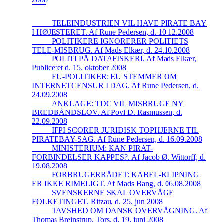
_____TELEINDUSTRIEN VIL HAVE PIRATE BAY
I HØJESTERET. Af Rune Pedersen, d. 10.12.2008
_____POLITIKERE IGNORERER POLITIETS
TELE-MISBRUG. Af Mads Elkær, d. 24.10.2008
_____POLITI PÅ DATAFISKERI. Af Mads Elkær,
Publiceret d. 15. oktober 2008
_____EU-POLITIKER: EU STEMMER OM
INTERNETCENSUR I DAG. Af Rune Pedersen, d.
24.09.2008
_____ANKLAGE: TDC VIL MISBRUGE NY
BREDBÅNDSLOV. Af Povl D. Rasmussen, d.
22.09.2008
_____IFPI SCORER JURIDISK TOPHJERNE TIL
PIRATEBAY-SAG. Af Rune Pedersen, d. 16.09.2008
_____MINISTERIUM: KAN PIRAT-
FORBINDELSER KAPPES?. Af Jacob Ø. Wittorff, d.
19.08.2008
_____FORBRUGERRÅDET: KABEL-KLIPNING
ER IKKE RIMELIGT. Af Mads Bang, d. 06.08.2008
_____SVENSKERNE SKAL OVERVÅGE
FOLKETINGET. Ritzau, d. 25. jun 2008
_____TAVSHED OM DANSK OVERVÅGNING. Af
Thomas Breinstrup, Tors. d. 19. juni 2008