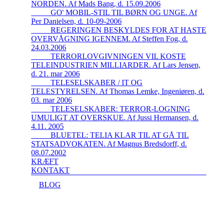
NORDEN. Af Mads Bang, d. 15.09.2006
_____GO' MOBIL-STIL TIL BØRN OG UNGE. Af
Per Danielsen, d. 10-09-2006
_____REGERINGEN BESKYLDES FOR AT HASTE
OVERVÅGNING IGENNEM. Af Steffen Fog, d.
24.03.2006
_____TERRORLOVGIVNINGEN VIL KOSTE
TELEINDUSTRIEN MILLIARDER. Af Lars Jensen,
d. 21. mar 2006
_____TELESELSKABER / IT OG
TELESTYRELSEN. Af Thomas Lemke, Ingeniøren, d.
03. mar 2006
_____TELESELSKABER: TERROR-LOGNING
UMULIGT AT OVERSKUE. Af Jussi Hermansen, d.
4.11. 2005
_____BLUETEL: TELIA KLAR TIL AT GÅ TIL
STATSADVOKATEN. Af Magnus Bredsdorff, d.
08.07.2002
KRÆFT
KONTAKT
BLOG