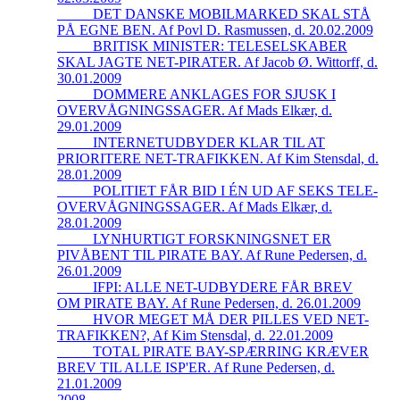
_____DET DANSKE MOBILMARKED SKAL STÅ
PÅ EGNE BEN. Af Povl D. Rasmussen, d. 20.02.2009
_____BRITISK MINISTER: TELESELSKABER
SKAL JAGTE NET-PIRATER. Af Jacob Ø. Wittorff, d.
30.01.2009
_____DOMMERE ANKLAGES FOR SJUSK I
OVERVÅGNINGSSAGER. Af Mads Elkær, d.
29.01.2009
_____INTERNETUDBYDER KLAR TIL AT
PRIORITERE NET-TRAFIKKEN. Af Kim Stensdal, d.
28.01.2009
_____POLITIET FÅR BID I ÉN UD AF SEKS TELE-
OVERVÅGNINGSSAGER. Af Mads Elkær, d.
28.01.2009
_____LYNHURTIGT FORSKNINGSNET ER
PIVÅBENT TIL PIRATE BAY. Af Rune Pedersen, d.
26.01.2009
_____IFPI: ALLE NET-UDBYDERE FÅR BREV
OM PIRATE BAY. Af Rune Pedersen, d. 26.01.2009
_____HVOR MEGET MÅ DER PILLES VED NET-
TRAFIKKEN?, Af Kim Stensdal, d. 22.01.2009
_____TOTAL PIRATE BAY-SPÆRRING KRÆVER
BREV TIL ALLE ISP'ER. Af Rune Pedersen, d.
21.01.2009
2008