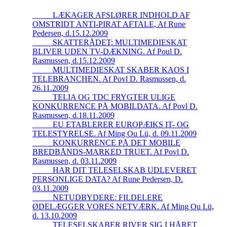
_____LÆKAGER AFSLØRER INDHOLD AF
OMSTRIDT ANTI-PIRAT AFTALE, Af Rune
Pedersen, d.15.12.2009
_____SKATTERÅDET: MULTIMEDIESKAT
BLIVER UDEN TV-DÆKNING. Af Poul D.
Rasmussen, d.15.12.2009
_____MULTIMEDIESKAT SKABER KAOS I
TELEBRANCHEN. Af Povl D. Rasmussen, d.
26.11.2009
_____TELIA OG TDC FRYGTER ULIGE
KONKURRENCE PÅ MOBILDATA. Af Povl D.
Rasmussen, d.18.11.2009
_____EU ETABLERER EUROPÆIKS IT- OG
TELESTYRELSE. Af Ming Ou Lü, d. 09.11.2009
_____KONKURRENCE PÅ DET MOBILE
BREDBÅNDS-MARKED TRUET. Af Povl D.
Rasmussen, d. 03.11.2009
_____HAR DIT TELESELSKAB UDLEVERET
PERSONLIGE DATA? Af Rune Pedersen, D.
03.11.2009
_____NETUDBYDERE: FILDELERE
ØDELÆGGER VORES NETVÆRK. Af Ming Ou Lü,
d. 13.10.2009
_____TELESELSKABER RIVER SIG I HÅRET