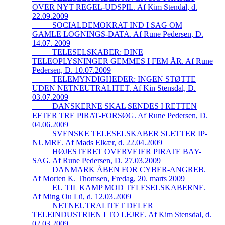
OVER NYT REGEL-UDSPIL. Af Kim Stendal, d.
22.09.2009
_____SOCIALDEMOKRAT IND I SAG OM
GAMLE LOGNINGS-DATA. Af Rune Pedersen, D.
14.07. 2009
_____TELESELSKABER: DINE
TELEOPLYSNINGER GEMMES I FEM ÅR. Af Rune
Pedersen, D. 10.07.2009
_____TELEMYNDIGHEDER: INGEN STØTTE
UDEN NETNEUTRALITET. Af Kin Stensdal, D.
03.07.2009
_____DANSKERNE SKAL SENDES I RETTEN
EFTER TRE PIRAT-FORSØG. Af Rune Pedersen, D.
04.06.2009
_____SVENSKE TELESELSKABER SLETTER IP-
NUMRE. Af Mads Elkær, d. 22.04.2009
_____HØJESTERET OVERVEJER PIRATE BAY-
SAG. Af Rune Pedersen, D. 27.03.2009
_____DANMARK ÅBEN FOR CYBER-ANGREB.
Af Morten K. Thomsen, Fredag, 20. marts 2009
_____EU TIL KAMP MOD TELESELSKABERNE.
Af Ming Ou Lü, d. 12.03.2009
_____NETNEUTRALITET DELER
TELEINDUSTRIEN I TO LEJRE. Af Kim Stensdal, d.
02.03.2009