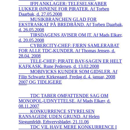
_____IFPI ANKLAGER: TELESELSKABER
LUKKER ØJNENE FOR PIRATER. Af Torben
Daarbak, d. 27.05.2008
_____MUSIKBRANCHEN GLAD FOR
EKSTRASKAT PÅ BREDBÅND. Af Torben Daarbak,
d. 26.05.2008
_____TIRSDAGENS AVISER OM IT. Af Mads Elkær,
d. 20.05.2008
_____CYBERCITY-CHEF: FJERN SAMLERABAT
FOR ALLE TDC-KUNDER. Af Thomas Jensen, d.
28.04. 2008
_____TELE-CHEF: PIRATE BAY-SAGEN ER HELT
KAFKASK. Rune Pedersen, d. 13.02.2008
_____MOBIVICKS KUNDER SOM GIDSLER. Af
Filip Schwartz Kirkegaard, Fredag d. 4. januar, 2008
2007 OG TIDLIGERE
_____TDC TABER OMFATTENDE SAG OM
MONOPOL-UDNYTTELSE. Af Mads Elkær, d.
08.11.2007
_____KONKURRENCE STYRELSEN
RANSAGEDE UDEN GRUND. Af Helen
Siegumfeldt, Erhvervsbladet, 21.11.06
_____TDC VIL HAVE MERE KONKURRENCE I