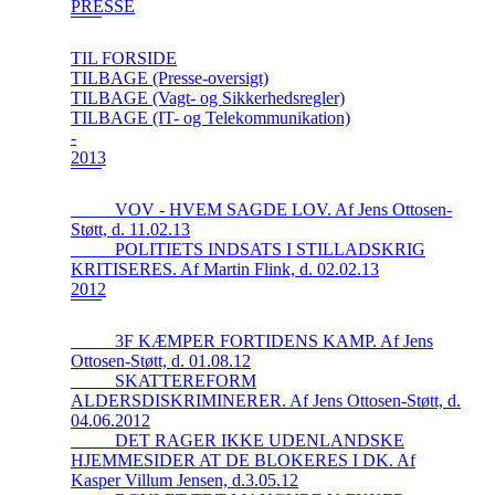
PRESSE
TIL FORSIDE
TILBAGE (Presse-oversigt)
TILBAGE (Vagt- og Sikkerhedsregler)
TILBAGE (IT- og Telekommunikation)
-
2013
_____VOV - HVEM SAGDE LOV. Af Jens Ottosen-
Støtt, d. 11.02.13
_____POLITIETS INDSATS I STILLADSKRIG
KRITISERES. Af Martin Flink, d. 02.02.13
2012
_____3F KÆMPER FORTIDENS KAMP. Af Jens
Ottosen-Støtt, d. 01.08.12
_____SKATTEREFORM
ALDERSDISKRIMINERER. Af Jens Ottosen-Støtt, d.
04.06.2012
_____DET RAGER IKKE UDENLANDSKE
HJEMMESIDER AT DE BLOKERES I DK. Af
Kasper Villum Jensen, d.3.05.12