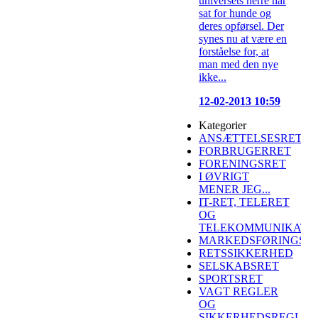
universets herre har
sat for hunde og
deres opførsel. Der
synes nu at være en
forståelse for, at
man med den nye
ikke...
12-02-2013 10:59
Kategorier
ANSÆTTELSESRET
FORBRUGERRET
FORENINGSRET
I ØVRIGT
MENER JEG...
IT-RET, TELERET
OG
TELEKOMMUNIKATI
MARKEDSFØRINGSR
RETSSIKKERHED
SELSKABSRET
SPORTSRET
VAGT REGLER
OG
SIKKERHEDSREGLER