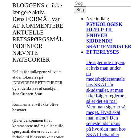
BLOGGENS er ikke
længere aktiv.
Dens FORMÅL var
Nye indlæg
PSYKOLOGISK
AT KOMMENTERE
HJÆLP TIL
AKTUELLE
ENHVER
RETSSPØRGSMÅL
SIDDENDE
INDENFOR
SKATTEMINISTER
EFTERLYSES
NÆVNTE
KATEGORIER
De siger ude i byen,
at hvis man under
Fælles for indlægene vil være,
en
at der fokuseres på
medarbejdersamtale
INDIVIDETS RETTIGHEDER
hos SKAT får
og at de skrives af cand.jur.
skudsmålet, at man
Jens Ottosen-Støtt.
ikke følger reglerne,
så er det en ros!
Kommentarer vil ikke blive
Men man siger jo så
besvaret
meget. Hvad skal
man mene? Den
(Du er velkommen til at
seneste tids fokus
kommentere indlæg eller stille
på hvordan man hos
spørgsmål, der er relevante i
SKAT behandler
forhold til bloggens kategorier.