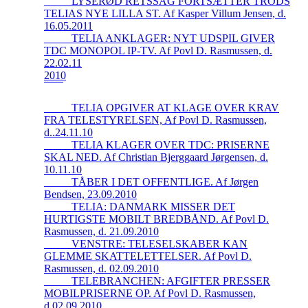
_____LYSERØD RETSSAG FORTSÆTTER TRODS
TELIAS NYE LILLA ST. Af Kasper Villum Jensen, d.
16.05.2011
_____TELIA ANKLAGER: NYT UDSPIL GIVER
TDC MONOPOL IP-TV. Af Povl D. Rasmussen, d.
22.02.11
2010
_____TELIA OPGIVER AT KLAGE OVER KRAV
FRA TELESTYRELSEN, Af Povl D. Rasmussen,
d..24.11.10
_____TELIA KLAGER OVER TDC: PRISERNE
SKAL NED. Af Christian Bjerggaard Jørgensen, d.
10.11.10
_____TÅBER I DET OFFENTLIGE. Af Jørgen
Bendsen, 23.09.2010
_____TELIA: DANMARK MISSER DET
HURTIGSTE MOBILT BREDBÅND. Af Povl D.
Rasmussen, d. 21.09.2010
_____VENSTRE: TELESELSKABER KAN
GLEMME SKATTELETTELSER. Af Povl D.
Rasmussen, d. 02.09.2010
_____TELEBRANCHEN: AFGIFTER PRESSER
MOBILPRISERNE OP. Af Povl D. Rasmussen,
d.02.09.2010