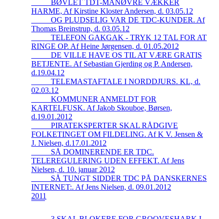
_____BØVLET TDT-MANØVRE VÆKKER
HARME, Af Kirstine Kloster Andersen, d. 03.05.12
_____OG PLUDSELIG VAR DE TDC-KUNDER. Af
Thomas Breinstrup, d. 03.05.12
_____TELEFON GAKGAK - TRYK 12 TAL FOR AT
RINGE OP. Af Heine Jørgensen, d. 01.05.2012
_____DE VILLE HAVE OS TIL AT VÆRE GRATIS
BETJENTE. Af Sebastian Gjerding og P. Andersen,
d.19.04.12
_____TELEMASTAFTALE I NORDDJURS. KL, d.
02.03.12
_____KOMMUNER ANMELDT FOR
KARTELFUSK. Af Jakob Skouboe, Børsen,
d.19.01.2012
_____PIRATEKSPERTER SKAL RÅDGIVE
FOLKETINGET OM FILDELING. Af K V. Jensen &
J. Nielsen, d.17.01.2012
_____SÅ DOMINERENDE ER TDC.
TELEREGULERING UDEN EFFEKT. Af Jens
Nielsen, d. 10. januar 2012
_____SÅ TUNGT SIDDER TDC PÅ DANSKERNES
INTERNET:. Af Jens Nielsen, d. 09.01.2012
2011
_____3 SKAL BLOKERE FOR GROOVESHARK I