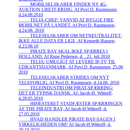
_____MOBILSELSKABER FINDER NY 4G-
AUKTION URETFÆRDIG. Af Povl D. Rasmussen,
d.24.08.2010
_____TELIA-CHEF: VANVID AT BYGGE FIRE
MOBILNET PÅ LANDET. Af Povl D. Rasmussen,
d.24.08. 2010
_____TELESELSKABER OM NETNEUTRALITET:
IKKE ALLE DATA ER LIGE, Af Kenneth Hansen,
d.23.08.10
_____PIRATE BAY SKAL IKKE SPÆRRES I
HOLLAND. Af Rune Pedersen, d. . 21. juli 2010
_____TELIA: UMULIGT AT LEVERE IP-TV TIL
UDKANTSDANMARK, Af Povl D. Rasmussen, 25.06
2010
_____TELESELSKABER STRIDES OM NYT
TELEFORLIG. Af Povl D. Rasmussen, d.14.06. 2010
_____TELEINDUSTRI OM PIRAT-SPÆRRING:
DET ER TYPISK DANSK. Af: Jacob Ø. Wittorff,
d.28.05.2010
_____HØJESTERET STADFÆSTER SPÆRRINGEN
AF THE PIRATE BAY, Af Jacob Ø.Wittorff, d.
27.05.2010
_____HVAD HANDLER PIRATE BAY-SAGEN I
VIRKELIGHEDEN OM? Af Jacob Ø.Wittorff, d.
20.10.2010