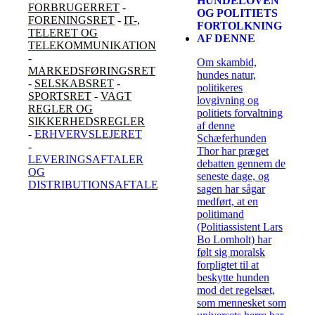
HUNDELOVEN
FORBRUGERRET
-
OG POLITIETS
FORENINGSRET
-
IT-,
FORTOLKNING
TELERET OG
AF DENNE
TELEKOMMUNIKATION
-
Om skambid,
MARKEDSFØRINGSRET
hundes natur,
-
SELSKABSRET
-
politikeres
SPORTSRET
-
VAGT
lovgivning og
REGLER OG
politiets forvaltning
SIKKERHEDSREGLER
af denne
-
ERHVERVSLEJERET
Schæferhunden
-
Thor har præget
LEVERINGSAFTALER
debatten gennem de
OG
seneste dage, og
DISTRIBUTIONSAFTALER
sagen har sågar
medført, at en
politimand
(Politiassistent Lars
Bo Lomholt) har
følt sig moralsk
forpligtet til at
beskytte hunden
mod det regelsæt,
som mennesket som