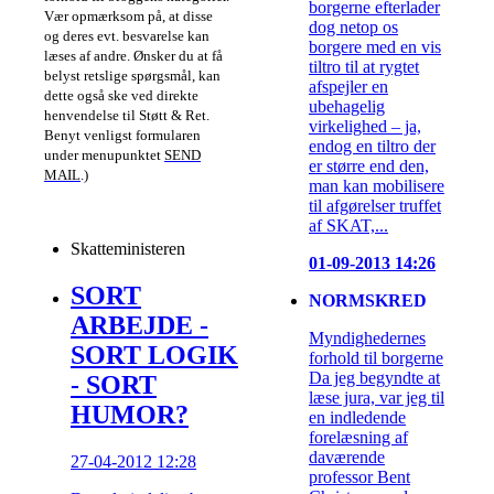
borgerne efterlader
Vær opmærksom på, at disse
dog netop os
og deres evt. besvarelse kan
borgere med en vis
læses af andre. Ønsker du at få
tiltro til at rygtet
belyst retslige spørgsmål, kan
afspejler en
dette også ske ved direkte
ubehagelig
henvendelse til Støtt & Ret.
virkelighed – ja,
Benyt venligst formularen
endog en tiltro der
under menupunktet
SEND
er større end den,
MAIL
.)
man kan mobilisere
til afgørelser truffet
af SKAT,...
Skatteministeren
01-09-2013 14:26
SORT
NORMSKRED
ARBEJDE -
Myndighedernes
SORT LOGIK
forhold til borgerne
Da jeg begyndte at
- SORT
læse jura, var jeg til
HUMOR?
en indledende
forelæsning af
daværende
27-04-2012 12:28
professor Bent