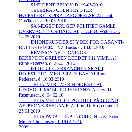
_____SJÆLDENT BEHOV. D. 19-05-2010
_____TELEBRANCHEN FRYGTER
HØJESTERETS PIRAT-AFGØRELSE. Af Jacob
Ø.Wittorff, d. 19.05.2010
_____SÅ MEGET BRUGER POLITIET GAMLE
OVERVÅGNINGS-DATA. Af , Jacob Ø. Wittorff, d.
18.05.2010
_____IPHONEKUNDER SNYDES FOR GARANTI-
RETTIGHEDER. TV2, Basta, d. 13.04.2010
_____REVISION AF LOGNINGS
BEKENDTGØRELSEN REDDET I 12 YIMR, Af
Rune Pedersen, d. 26.03.2010
_____IFPI OG TELEBRANCHEN SKAL I
HØJESTERET MED PIRATE BAY, Af Rune
Pedersen, d. 16.03.2010
_____TELIA: VI BLIVER HINDRET I AT
UDBYGGE MOBILT BREDBÅND. Af Povl D.
Rasmussen, d. 04.02.10
_____TELIA MELDT TIL POLITIET PÅ GRUND
AF IPHONE-REKLAME. Af Povl D. Rasmussen, d.
25.01.2010
_____TELIA PARAT TIL AT GRIBE IND. Af Peter
Møller Christensen, d. 19.01.2010
2009