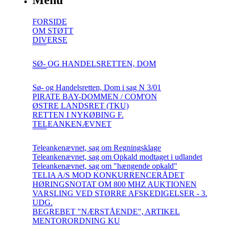
Menu
FORSIDE
OM STØTT
DIVERSE
SØ- OG HANDELSRETTEN, DOM
Sø- og Handelsretten, Dom i sag N 3/01
PIRATE BAY-DOMMEN / COM'ON
ØSTRE LANDSRET (TKU)
RETTEN I NYKØBING F.
TELEANKENÆVNET
Teleankenævnet, sag om Regningsklage
Teleankenævnet, sag om Opkald modtaget i udlandet
Teleankenævnet, sag om "hængende opkald"
TELIA A/S MOD KONKURRENCERÅDET
HØRINGSNOTAT OM 800 MHZ AUKTIONEN
VARSLING VED STØRRE AFSKEDIGELSER - 3.
UDG.
BEGREBET "NÆRSTÅENDE", ARTIKEL
MENTORORDNING KU