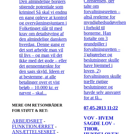
Christensen, der
Den almindelige borgers
talte om
stigende potentiale som
forvaltningsretten –
kriminel Så skal vi endnu
altså reglerne for
en gang opleve at kontrol
myndighedsudøvelsen
og overvågningsjuntaen i
i forhold til
Folketinget slår til med
borgerne. Han
krav om detailstyring af
fortalte om 3
den almindelige danskers
grundpiller i
hverdag. Denne gang er
forvaltningsretten –
det sort arbejde man vil
1)afgørelser og
til livs – og man vil det
beslutninger skulle
ikke med det gode – eller
have hjemmel i
det gennemtænkte for
loven, 2)
den sags skyld. Ideen er
forvaltningen skulle
at bestemme, at alle
træffe rigtige
betalinger over et vist
beslutninger og
beløb – 10.000 kr. er
havde selv ansvaret
nævnt – skal...
for at få...
MERE OM RETSOMRÅDER
07-05-2013 11:22
FOR STØTT & RET
:
VOV - HVEM
ARBEJDSRET
-
SAGDE LOV -
FUNKTIONÆRRET
-
THOR,
ANSÆTTELSESRET
-