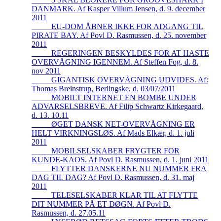
DANMARK. Af Kasper Villum Jensen, d. 9. december
2011
_____EU-DOM ÅBNER IKKE FOR ADGANG TIL
PIRATE BAY. Af Povl D. Rasmussen, d. 25. november
2011
_____REGERINGEN BESKYLDES FOR AT HASTE
OVERVÅGNING IGENNEM. Af Steffen Fog, d. 8.
nov 2011
_____GIGANTISK OVERVÅGNING UDVIDES. Af:
Thomas Breinstrup, Berlingske, d. 03/07/2011
_____MOBILT INTERNET EN BOMBE UNDER
ADVARSELSBREVE. Af Filip Schwartz Kirkegaard,
d. 13. 10.11
_____ØGET DANSK NET-OVERVÅGNING ER
HELT VIRKNINGSLØS. Af Mads Elkær, d. 1. juli
2011
_____MOBILSELSKABER FRYGTER FOR
KUNDE-KAOS. Af Povl D. Rasmussen, d. 1. juni 2011
_____FLYTTER DANSKERNE NU NUMMER FRA
DAG TIL DAG? Af Povl D. Rasmussen, d. 31. maj
2011
_____TELESELSKABER KLAR TIL AT FLYTTE
DIT NUMMER PÅ ET DØGN. Af Povl D.
Rasmussen, d. 27.05.11