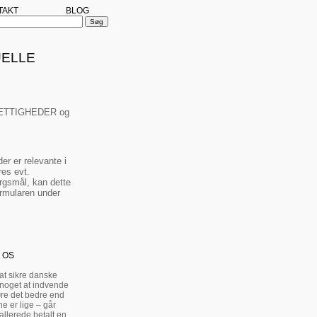
TAKT
BLOG
UELLE
S RETTIGHEDER og
er er relevante i
res evt.
rgsmål, kan dette
ormularen under
 OS
 at sikre danske
 noget at indvende
re det bedre end
e er lige – går
allerede betalt en