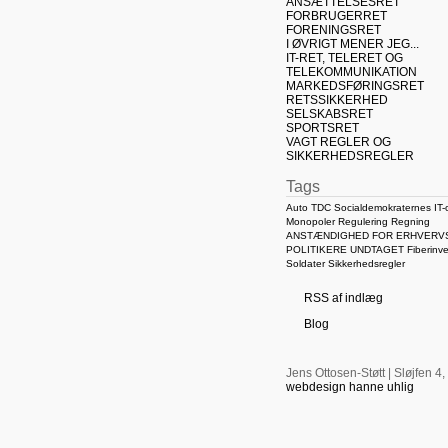
ANSÆTTELSESRET
FORBRUGERRET
FORENINGSRET
I ØVRIGT MENER JEG...
IT-RET, TELERET OG
TELEKOMMUNIKATION
MARKEDSFØRINGSRET
RETSSIKKERHED
SELSKABSRET
SPORTSRET
VAGT REGLER OG
SIKKERHEDSREGLER
Tags
Auto
TDC
Socialdemokraternes IT-o
Monopoler
Regulering
Regning
ANSTÆNDIGHED FOR ERHVERVS
POLITIKERE UNDTAGET
Fiberinve
Soldater
Sikkerhedsregler
RSS af indlæg
Blog
Jens Ottosen-Støtt | Sløjfen 4,
webdesign hanne uhlig