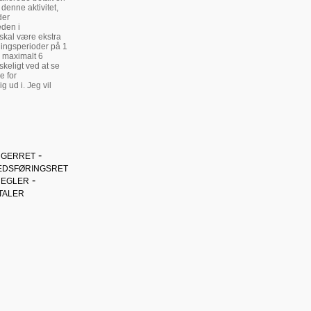
denne aktivitet,
der
eden i
skal være ekstra
dingsperioder på 1
i maximalt 6
keligt ved at se
e for
g ud i. Jeg vil
-
GERRET
EDSFØRINGSRET
-
REGLER
TALER