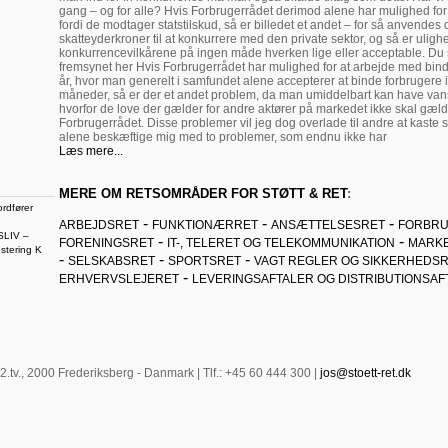
gang – og for alle? Hvis Forbrugerrådet derimod alene har mulighed for 
fordi de modtager statstilskud, så er billedet et andet – for så anvendes 
skatteyderkroner til at konkurrere med den private sektor, og så er uligh
konkurrencevilkårene på ingen måde hverken lige eller acceptable. Du 
fremsynet her Hvis Forbrugerrådet har mulighed for at arbejde med bin
år, hvor man generelt i samfundet alene accepterer at binde forbrugere 
måneder, så er der et andet problem, da man umiddelbart kan have vans
hvorfor de love der gælder for andre aktører på markedet ikke skal gæld
Forbrugerrådet. Disse problemer vil jeg dog overlade til andre at kaste si
alene beskæftige mig med to problemer, som endnu ikke har
Læs mere...
MERE OM RETSOMRÅDER FOR STØTT & RET
:
rdfører
-
-
-
ARBEJDSRET
FUNKTIONÆRRET
ANSÆTTELSESRET
FORBRU
LIV –
-
-
FORENINGSRET
IT-, TELERET OG TELEKOMMUNIKATION
MARK
stering
K
-
-
-
SELSKABSRET
SPORTSRET
VAGT REGLER OG SIKKERHEDS
-
ERHVERVSLEJERET
LEVERINGSAFTALER OG DISTRIBUTIONSAF
 2.tv., 2000 Frederiksberg - Danmark | Tlf.: +45 60 444 300 |
jos@stoett-ret.dk