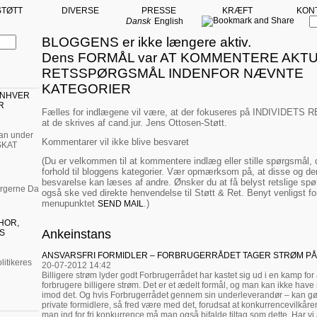
STØTT
DIVERSE
PRESSE
KRÆFT
KON
Dansk
English
BLOGGENS er ikke længere aktiv.
Dens FORMÅL var AT KOMMENTERE AKT
RETSSPØRGSMÅL INDENFOR NÆVNTE
KATEGORIER
ENHVER
R
Fælles for indlægene vil være, at der fokuseres på INDIVIDET
at de skrives af cand.jur. Jens Ottosen-Støtt.
man under
Kommentarer vil ikke blive besvaret
SKAT
(Du er velkommen til at kommentere indlæg eller stille spørgsmål, d
forhold til bloggens kategorier. Vær opmærksom på, at disse og de
besvarelse kan læses af andre. Ønsker du at få belyst retslige spø
orgerne Da
også ske ved direkte henvendelse til Støtt & Ret. Benyt venligst f
menupunktet
.)
SEND MAIL
HOR,
Ankeinstans
S
ANSVARSFRI FORMIDLER – FORBRUGERRÅDET TAGER STRØM PÅ
itikeres
20-07-2012 14:42
Billigere strøm lyder godt Forbrugerrådet har kastet sig ud i en kamp for
forbrugere billigere strøm. Det er et ædelt formål, og man kan ikke have
imod det. Og hvis Forbrugerrådet gennem sin underleverandør – kan gø
private formidlere, så fred være med det, forudsat at konkurrencevilkåren
man ind for fri konkurrence må man også bifalde tiltag som dette. Har vi 