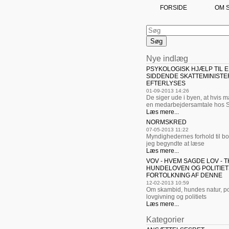
FORSIDE
OM 
Nye indlæg
PSYKOLOGISK HJÆLP TIL 
SIDDENDE SKATTEMINISTE
EFTERLYSES
01-09-2013 14:26
De siger ude i byen, at hvis 
en medarbejdersamtale hos 
Læs mere...
NORMSKRED
07-05-2013 11:22
Myndighedernes forhold til b
jeg begyndte at læse
Læs mere...
VOV - HVEM SAGDE LOV - T
HUNDELOVEN OG POLITIET
FORTOLKNING AF DENNE
12-02-2013 10:59
Om skambid, hundes natur, pol
lovgivning og politiets
Læs mere...
Kategorier