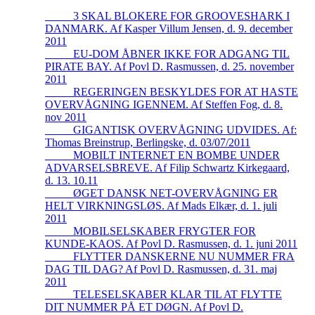
_____3 SKAL BLOKERE FOR GROOVESHARK I
DANMARK. Af Kasper Villum Jensen, d. 9. december
2011
_____EU-DOM ÅBNER IKKE FOR ADGANG TIL
PIRATE BAY. Af Povl D. Rasmussen, d. 25. november
2011
_____REGERINGEN BESKYLDES FOR AT HASTE
OVERVÅGNING IGENNEM. Af Steffen Fog, d. 8.
nov 2011
_____GIGANTISK OVERVÅGNING UDVIDES. Af:
Thomas Breinstrup, Berlingske, d. 03/07/2011
_____MOBILT INTERNET EN BOMBE UNDER
ADVARSELSBREVE. Af Filip Schwartz Kirkegaard,
d. 13. 10.11
_____ØGET DANSK NET-OVERVÅGNING ER
HELT VIRKNINGSLØS. Af Mads Elkær, d. 1. juli
2011
_____MOBILSELSKABER FRYGTER FOR
KUNDE-KAOS. Af Povl D. Rasmussen, d. 1. juni 2011
_____FLYTTER DANSKERNE NU NUMMER FRA
DAG TIL DAG? Af Povl D. Rasmussen, d. 31. maj
2011
_____TELESELSKABER KLAR TIL AT FLYTTE
DIT NUMMER PÅ ET DØGN. Af Povl D.