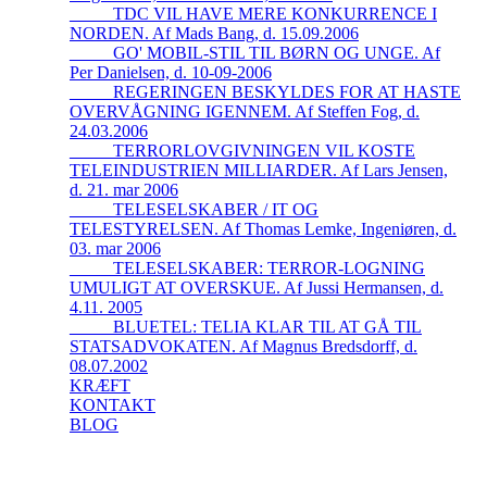
_____TDC VIL HAVE MERE KONKURRENCE I
NORDEN. Af Mads Bang, d. 15.09.2006
_____GO' MOBIL-STIL TIL BØRN OG UNGE. Af
Per Danielsen, d. 10-09-2006
_____REGERINGEN BESKYLDES FOR AT HASTE
OVERVÅGNING IGENNEM. Af Steffen Fog, d.
24.03.2006
_____TERRORLOVGIVNINGEN VIL KOSTE
TELEINDUSTRIEN MILLIARDER. Af Lars Jensen,
d. 21. mar 2006
_____TELESELSKABER / IT OG
TELESTYRELSEN. Af Thomas Lemke, Ingeniøren, d.
03. mar 2006
_____TELESELSKABER: TERROR-LOGNING
UMULIGT AT OVERSKUE. Af Jussi Hermansen, d.
4.11. 2005
_____BLUETEL: TELIA KLAR TIL AT GÅ TIL
STATSADVOKATEN. Af Magnus Bredsdorff, d.
08.07.2002
KRÆFT
KONTAKT
BLOG