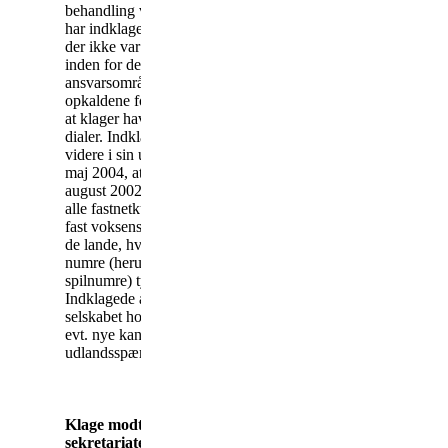
behandling ved sekretariatet
har indklagede fastholdt, at
der ikke var konstateret fejl
inden for deres
ansvarsområde, og at
opkaldene formentlig skyldtes,
at klager havde downloadet en
dialer. Indklagede oplyste
videre i sin udtalelse af 26.
maj 2004, at indklagede i
august 2002 som standard for
alle fastnetkunder oprettede
fast voksenspærring udland til
de lande, hvor dyre service-
numre (herunder sex og
spilnumre) typisk holder til.
Indklagede anførte, at
selskabet holdt nøje øje med
evt. nye kandidater til
udlandsspærringsporteføljen.
Klage modtaget i
sekretariatet
: Den 3. maj