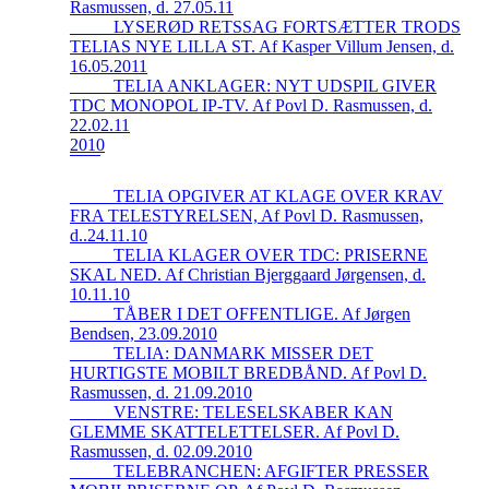
Rasmussen, d. 27.05.11
_____LYSERØD RETSSAG FORTSÆTTER TRODS
TELIAS NYE LILLA ST. Af Kasper Villum Jensen, d.
16.05.2011
_____TELIA ANKLAGER: NYT UDSPIL GIVER
TDC MONOPOL IP-TV. Af Povl D. Rasmussen, d.
22.02.11
2010
_____TELIA OPGIVER AT KLAGE OVER KRAV
FRA TELESTYRELSEN, Af Povl D. Rasmussen,
d..24.11.10
_____TELIA KLAGER OVER TDC: PRISERNE
SKAL NED. Af Christian Bjerggaard Jørgensen, d.
10.11.10
_____TÅBER I DET OFFENTLIGE. Af Jørgen
Bendsen, 23.09.2010
_____TELIA: DANMARK MISSER DET
HURTIGSTE MOBILT BREDBÅND. Af Povl D.
Rasmussen, d. 21.09.2010
_____VENSTRE: TELESELSKABER KAN
GLEMME SKATTELETTELSER. Af Povl D.
Rasmussen, d. 02.09.2010
_____TELEBRANCHEN: AFGIFTER PRESSER