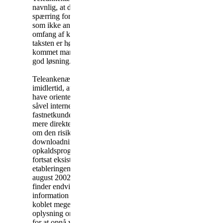
navnlig, at den automatiske
spærring for destinationer,
som ikke anvendes i særligt
omfang af kunderne, hvortil
taksten er høj, og hvor der er
kommet mange klager, er en
god løsning.
Teleankenævnet finder
imidlertid, at indklagede burde
have orienteret sine kunder –
såvel internetkunder som
fastnetkunder – på en noget
mere direkte og præcis måde
om den risiko for
downloadning af
opkaldsprogrammer, som
fortsat eksisterede efter
etableringen af spærringen i
august 2002. Teleankenævnet
finder endvidere, at denne
information skulle have været
koblet meget tæt sammen med
oplysning om mulighederne
for at opnå yderligere