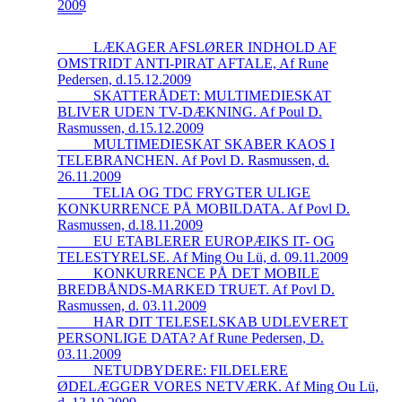
2009
_____LÆKAGER AFSLØRER INDHOLD AF
OMSTRIDT ANTI-PIRAT AFTALE, Af Rune
Pedersen, d.15.12.2009
_____SKATTERÅDET: MULTIMEDIESKAT
BLIVER UDEN TV-DÆKNING. Af Poul D.
Rasmussen, d.15.12.2009
_____MULTIMEDIESKAT SKABER KAOS I
TELEBRANCHEN. Af Povl D. Rasmussen, d.
26.11.2009
_____TELIA OG TDC FRYGTER ULIGE
KONKURRENCE PÅ MOBILDATA. Af Povl D.
Rasmussen, d.18.11.2009
_____EU ETABLERER EUROPÆIKS IT- OG
TELESTYRELSE. Af Ming Ou Lü, d. 09.11.2009
_____KONKURRENCE PÅ DET MOBILE
BREDBÅNDS-MARKED TRUET. Af Povl D.
Rasmussen, d. 03.11.2009
_____HAR DIT TELESELSKAB UDLEVERET
PERSONLIGE DATA? Af Rune Pedersen, D.
03.11.2009
_____NETUDBYDERE: FILDELERE
ØDELÆGGER VORES NETVÆRK. Af Ming Ou Lü,