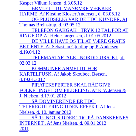
Kasper Villum Jensen, d.3.05.12
_____BØVLET TDT-MANØVRE VÆKKER
HARME, Af Kirstine Kloster Andersen, d. 03.05.12
_____OG PLUDSELIG VAR DE TDC-KUNDER. Af
Thomas Breinstrup, d. 03.05.12
_____TELEFON GAKGAK - TRYK 12 TAL FOR AT
RINGE OP. Af Heine Jørgensen, d. 01.05.2012
_____DE VILLE HAVE OS TIL AT VÆRE GRATIS
BETJENTE. Af Sebastian Gjerding og P. Andersen,
d.19.04.12
_____TELEMASTAFTALE I NORDDJURS. KL, d.
02.03.12
_____KOMMUNER ANMELDT FOR
KARTELFUSK. Af Jakob Skouboe, Børsen,
d.19.01.2012
_____PIRATEKSPERTER SKAL RÅDGIVE
FOLKETINGET OM FILDELING. Af K V. Jensen &
J. Nielsen, d.17.01.2012
_____SÅ DOMINERENDE ER TDC.
TELEREGULERING UDEN EFFEKT. Af Jens
Nielsen, d. 10. januar 2012
_____SÅ TUNGT SIDDER TDC PÅ DANSKERNES
INTERNET:. Af Jens Nielsen, d. 09.01.2012
2011