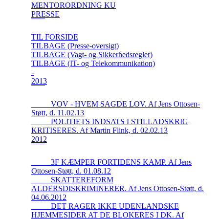
MENTORORDNING KU
PRESSE
TIL FORSIDE
TILBAGE (Presse-oversigt)
TILBAGE (Vagt- og Sikkerhedsregler)
TILBAGE (IT- og Telekommunikation)
-
2013
_____VOV - HVEM SAGDE LOV. Af Jens Ottosen-
Støtt, d. 11.02.13
_____POLITIETS INDSATS I STILLADSKRIG
KRITISERES. Af Martin Flink, d. 02.02.13
2012
_____3F KÆMPER FORTIDENS KAMP. Af Jens
Ottosen-Støtt, d. 01.08.12
_____SKATTEREFORM
ALDERSDISKRIMINERER. Af Jens Ottosen-Støtt, d.
04.06.2012
_____DET RAGER IKKE UDENLANDSKE
HJEMMESIDER AT DE BLOKERES I DK. Af