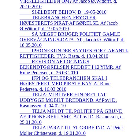
VIRKELIGHEDEN OM? Af Jacob Ø.Wittorff, d.
20.10.2010
_____SJÆLDENT BEHOV. D. 19-05-2010
_____TELEBRANCHEN FRYGTER
HØJESTERETS PIRAT-AFGØRELSE. Af Jacob
Ø.Wittorff, d. 19.05.2010
_____SÅ MEGET BRUGER POLITIET GAMLE
OVERVÅGNINGS-DATA. Af , Jacob Ø. Wittorff, d.
18.05.2010
_____IPHONEKUNDER SNYDES FOR GARANTI-
RETTIGHEDER. TV2, Basta, d. 13.04.2010
_____REVISION AF LOGNINGS
BEKENDTGØRELSEN REDDET I 12 YIMR, Af
Rune Pedersen, d. 26.03.2010
_____IFPI OG TELEBRANCHEN SKAL I
HØJESTERET MED PIRATE BAY, Af Rune
Pedersen, d. 16.03.2010
_____TELIA: VI BLIVER HINDRET I AT
UDBYGGE MOBILT BREDBÅND. Af Povl D.
Rasmussen, d. 04.02.10
_____TELIA MELDT TIL POLITIET PÅ GRUND
AF IPHONE-REKLAME. Af Povl D. Rasmussen, d.
25.01.2010
_____TELIA PARAT TIL AT GRIBE IND. Af Peter
Møller Christensen, d. 19.01.2010