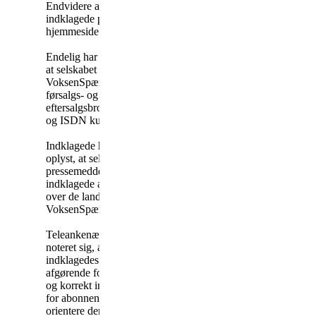
Endvidere advarede
indklagede på selskabets
hjemmeside.
Endelig har indklagede oplyst,
at selskabet informerede om
VoksenSpærring Udland i
førsalgs- og
eftersalgsbrochurer til PSTN-
og ISDN kunder.
Indklagede har endvidere
oplyst, at selskabet udsendte
pressemeddelelse, hver gang
indklagede ændrede i listen
over de lande, der var med i
VoksenSpærring Udland.
Teleankenævnet har desuden
noteret sig, at det er
indklagedes opfattelse, at det
afgørende for fyldestgørende
og korrekt information over
for abonnenterne må være at
orientere dem om, at