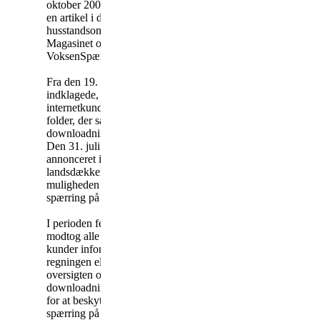
oktober 2001 blev der bragt
en artikel i det
husstandsomdelte indklagede
Magasinet om
VoksenSpærring Udland.
Fra den 19. april 2001 indførte
indklagede, at alle nye
internetkunder fik udleveret en
folder, der særligt omhandlede
downloadningproblematikken.
Den 31. juli 2001 blev der
annonceret i de største
landsdækkende dagblade om
muligheden for at tilknytte en
spærring på abonnementet.
I perioden februar-april 2002
modtog alle indklagedes
kunder information bag på
regningen eller på PBS-
oversigten om risikoen for
downloadning og muligheden
for at beskytte sig med en
spærring på abonnementet.