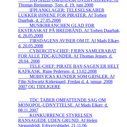
Thomas Breinstrup, Tors. d. 19. juni 2008
_____IFPI ANKLAGER: TELESELSKABER
LUKKER ØJNENE FOR PIRATER. Af Torben
Daarbak, d. 27.05.2008
_____MUSIKBRANCHEN GLAD FOR
EKSTRASKAT PÅ BREDBÅND. Af Torben Daarbak,
d. 26.05.2008
_____TIRSDAGENS AVISER OM IT. Af Mads Elkær,
d. 20.05.2008
_____CYBERCITY-CHEF: FJERN SAMLERABAT
FOR ALLE TDC-KUNDER. Af Thomas Jensen, d.
28.04. 2008
_____TELE-CHEF: PIRATE BAY-SAGEN ER HELT
KAFKASK. Rune Pedersen, d. 13.02.2008
_____MOBIVICKS KUNDER SOM GIDSLER. Af
Filip Schwartz Kirkegaard, Fredag d. 4. januar, 2008
2007 OG TIDLIGERE
_____TDC TABER OMFATTENDE SAG OM
MONOPOL-UDNYTTELSE. Af Mads Elkær, d.
08.11.2007
_____KONKURRENCE STYRELSEN
RANSAGEDE UDEN GRUND. Af Helen
Siegumfeldt, Erhvervsbladet, 21.11.06