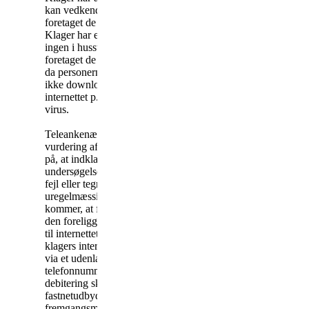
kan vedkende sig at have
foretaget de påklagede opkald.
Klager har endvidere anført, at
ingen i husstanden har
foretaget de påklagede opkald,
da personerne i husstanden
ikke downloadede filer fra
internettet p.g.a. risikoen for
virus.
Teleankenævnet har ved sin
vurdering af sagen lagt vægt
på, at indklagedes
undersøgelser ikke har afsløret
fejl eller tegn på
uregelmæssigheder. Hertil
kommer, at fremgangsmåden i
den foreliggende sag – opkald
til internettet sker ikke gennem
klagers internetudbyder, men
via et udenlandsk
telefonnummer, hvorfor
debitering sker hos klagers
fastnetudbyder – svarer til
fremgangsmåden i en lang