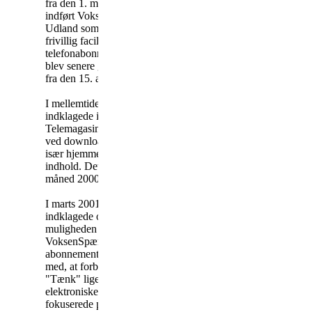
fra den 1. marts 2000 blev der
indført VoksenSpærring
Udland som en gratis og
frivillig facilitet i tilknytning til
telefonabonnementet. Denne
blev senere gjort obligatorisk
fra den 15. august 2002.
I mellemtiden informerede
indklagede i det daværende
Telemagasinet om risikoen
ved downloadning af filer fra
især hjemmesider med erotisk
indhold. Dette skete i maj
måned 2000.
I marts 2001 gjorde
indklagede opmærksom på
muligheden for at få tilknyttet
VoksenSpærring til
abonnementet i forbindelse
med, at forbrugermagasinet
"Tænk" ligesom de
elektroniske medier
fokuserede på emnet. I