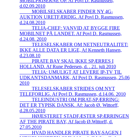
MOBILPRISERNE OP. Af Povl D. Rasmussen,
d.02.09.2010
_____MOBILSELSKABER FINDER NY 4G-
AUKTION URETFÆRDIG. Af Povl D. Rasmussen,
d.24.08.2010
_____TELIA-CHEF: VANVID AT BYGGE FIRE
MOBILNET PÅ LANDET. Af Povl D. Rasmussen,
d.24.08. 2010
_____TELESELSKABER OM NETNEUTRALITET:
IKKE ALLE DATA ER LIGE, Af Kenneth Hansen,
d.23.08.10
_____PIRATE BAY SKAL IKKE SPÆRRES I
HOLLAND. Af Rune Pedersen, d. . 21. juli 2010
_____TELIA: UMULIGT AT LEVERE IP-TV TIL
UDKANTSDANMARK, Af Povl D. Rasmussen, 25.06
2010
_____TELESELSKABER STRIDES OM NYT
TELEFORLIG. Af Povl D. Rasmussen, d.14.06. 2010
_____TELEINDUSTRI OM PIRAT-SPÆRRING:
DET ER TYPISK DANSK. Af: Jacob Ø. Wittorff,
d.28.05.2010
_____HØJESTERET STADFÆSTER SPÆRRINGEN
AF THE PIRATE BAY, Af Jacob Ø.Wittorff, d.
27.05.2010
_____HVAD HANDLER PIRATE BAY-SAGEN I