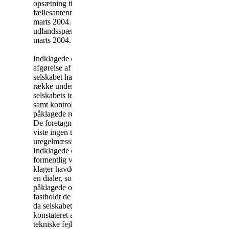
opsætning til lokalområdets
fællesantenneanlæg den 19.
marts 2004. Klager nedtog
udlandsspærringen den 23.
marts 2004.
Indklagede oplyste i sin
afgørelse af 14. april 2004, at
selskabet havde foretaget en
række undersøgelser af
selskabets tekniske udstyr
samt kontrolleret, at den
påklagede regning var korrekt.
De foretagne undersøgelser
viste ingen tegn på fejl eller
uregelmæssigheder.
Indklagede oplyste, at der
formentlig var tale om, at
klager havde fået downloadet
en dialer, som foretog de
påklagede opkald. Indklagede
fastholdt de udestående beløb,
da selskabet ikke havde
konstateret administrative eller
tekniske fejl inden for deres