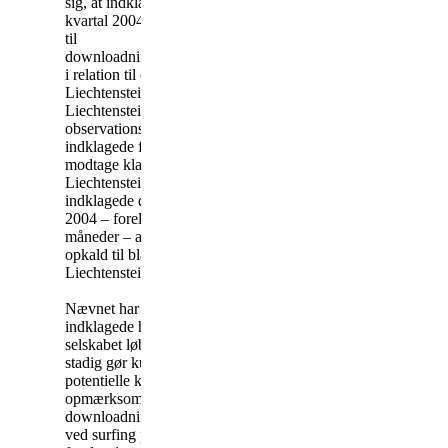
sig, at indklagede allerede i 1.
kvartal 2004 havde kendskab
til
downloadningproblematikken
i relation til opkald til
Liechtenstein og derfor satte
Liechtenstein på
observationslisten. Da
indklagede fortsatte med at
modtage klager over opkald til
Liechtenstein, besluttede
indklagede den 16. september
2004 – foreløbigt for seks
måneder – at spærre for
opkald til blandt andet
Liechtenstein.
Nævnet har bemærket, at
indklagede har anført, at
selskabet løbende har gjort og
stadig gør kunder og
potentielle kunder
opmærksom på risikoen for
downloadning af programmer
ved surfing på internettet, og