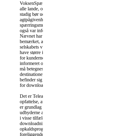
VoksenSpærring ikke omfatter
alle lande, og at abonnenterne
stadig bør udvise
agtpågivenhed og benytte de
spærringsmuligheder, som der
også var informeret om.
Nævnet har endvidere
bemærket, at det efter
selskabets vurdering ikke vil
have større informationsværdi
for kunderne at blive
informeret om, at lande, som
må betegnes som ”nære
destinationer”, nu også
befinder sig i risikoområdet
for downloadningproblemet.
Det er Teleankenævnets
opfattelse, at der ikke generelt
er grundlag for at pålægge
udbyderne ansvaret for, at der
i visse tilfælde er en risiko for
downloadning af et
opkaldsprogram som det
foreliggende i denne sag.