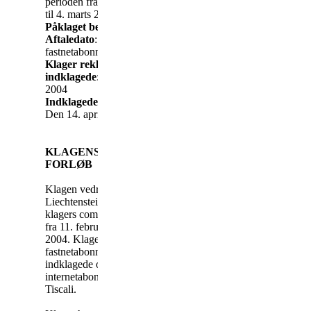
perioden fra 11. februar 2004
til 4. marts 2004
Påklaget beløb:
3389,63 kr.
Aftaledato
: Løbende
fastnetabonnement
Klager reklameret til
indklagede
: Den 17. marts
2004
Indklagede truffet afgørelse:
Den 14. april 2004
KLAGENS INDHOLD OG
FORLØB
Klagen vedrører opkald til
Liechtenstein foretaget via
klagers computer i perioden
fra 11. februar til 4. marts
2004. Klager havde
fastnetabonnement hos
indklagede og
internetabonnement hos
Tiscali.