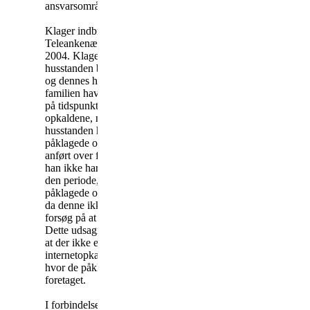
ansvarsområde.
Klager indbragte klagen for
Teleankenævnet den 28. april
2004. Klager anførte, at
husstanden bestod af klager
og dennes hustru, og at
familien havde været hjemme
på tidspunkterne for
opkaldene, men at ingen i
husstanden havde foretaget de
påklagede opkald. Klager har
anført over for sekretariatet, at
han ikke har anvendt sin pc i
den periode, hvor de
påklagede opkald er foretaget,
da denne ikke var tilsluttet i
forsøg på at fjerne en virus.
Dette udsagn understøttes af,
at der ikke er registreret
internetopkald i den periode,
hvor de påklagede opkald er
foretaget.
I forbindelse med sagens