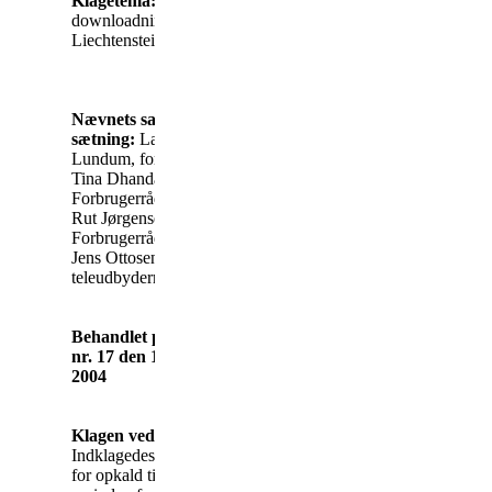
Klagetema:
Regningsklage –
downloadning – opkald til
Liechtenstein
Nævnets sammen-
sætning:
Landsdommer John
Lundum, formand
Tina Dhanda, udpeget af
Forbrugerrådet
Rut Jørgensen, udpeget af
Forbrugerrådet
Jens Ottosen
-Støtt, udpeget af
teleudbyderne ( 2 stemmer)
Behandlet på nævnsmøde
nr. 17 den 10. december
2004
Klagen vedrører
:
Indklagedes krav om betaling
for opkald til Liechtenstein i