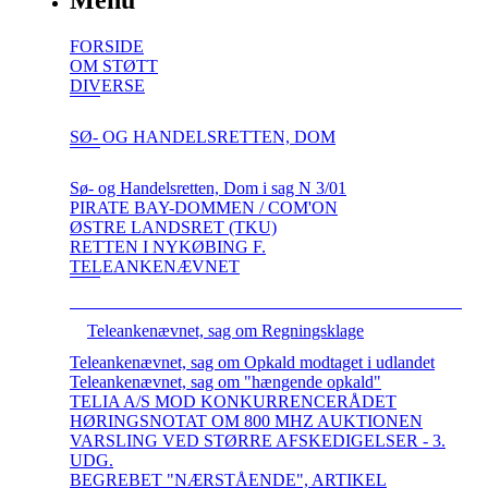
Menu
FORSIDE
OM STØTT
DIVERSE
SØ- OG HANDELSRETTEN, DOM
Sø- og Handelsretten, Dom i sag N 3/01
PIRATE BAY-DOMMEN / COM'ON
ØSTRE LANDSRET (TKU)
RETTEN I NYKØBING F.
TELEANKENÆVNET
Teleankenævnet, sag om Regningsklage
Teleankenævnet, sag om Opkald modtaget i udlandet
Teleankenævnet, sag om "hængende opkald"
TELIA A/S MOD KONKURRENCERÅDET
HØRINGSNOTAT OM 800 MHZ AUKTIONEN
VARSLING VED STØRRE AFSKEDIGELSER - 3.
UDG.
BEGREBET "NÆRSTÅENDE", ARTIKEL