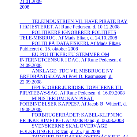
21.01.2009
2008
_____TELEINDUSTRIEN VIL HAVE PIRATE BAY
I HØJESTERET. Af Rune Pedersen, d. 10.12.2008
_____POLITIKERE IGNORERER POLITIETS
TELE-MISBRUG. Af Mads Elkær, d. 24.10.2008
_____POLITI PÅ DATAFISKERI. Af Mads Elkær,
Publiceret d. 15. oktober 2008
_____EU-POLITIKER: EU STEMMER OM
INTERNETCENSUR I DAG. Af Rune Pedersen, d.
24.09.2008
_____ANKLAGE: TDC VIL MISBRUGE NY
BREDBÅNDSLOV. Af Povl D. Rasmussen, d.
22.09.2008
_____IFPI SCORER JURIDISK TOPHJERNE TIL
PIRATEBAY-SAG. Af Rune Pedersen, d. 16.09.2008
_____MINISTERIUM: KAN PIRAT-
FORBINDELSER KAPPES?. Af Jacob Ø. Wittorff, d.
19.08.2008
_____FORBRUGERRÅDET: KABEL-KLIPNING
ER IKKE RIMELIGT. Af Mads Bang, d. 06.08.2008
_____SVENSKERNE SKAL OVERVÅGE
FOLKETINGET. Ritzau, d. 25. jun 2008
_____TAVSHED OM DANSK OVERVÅGNING. Af