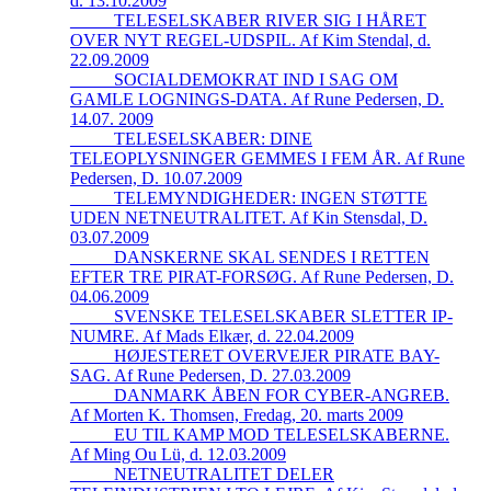
d. 13.10.2009
_____TELESELSKABER RIVER SIG I HÅRET
OVER NYT REGEL-UDSPIL. Af Kim Stendal, d.
22.09.2009
_____SOCIALDEMOKRAT IND I SAG OM
GAMLE LOGNINGS-DATA. Af Rune Pedersen, D.
14.07. 2009
_____TELESELSKABER: DINE
TELEOPLYSNINGER GEMMES I FEM ÅR. Af Rune
Pedersen, D. 10.07.2009
_____TELEMYNDIGHEDER: INGEN STØTTE
UDEN NETNEUTRALITET. Af Kin Stensdal, D.
03.07.2009
_____DANSKERNE SKAL SENDES I RETTEN
EFTER TRE PIRAT-FORSØG. Af Rune Pedersen, D.
04.06.2009
_____SVENSKE TELESELSKABER SLETTER IP-
NUMRE. Af Mads Elkær, d. 22.04.2009
_____HØJESTERET OVERVEJER PIRATE BAY-
SAG. Af Rune Pedersen, D. 27.03.2009
_____DANMARK ÅBEN FOR CYBER-ANGREB.
Af Morten K. Thomsen, Fredag, 20. marts 2009
_____EU TIL KAMP MOD TELESELSKABERNE.
Af Ming Ou Lü, d. 12.03.2009
_____NETNEUTRALITET DELER