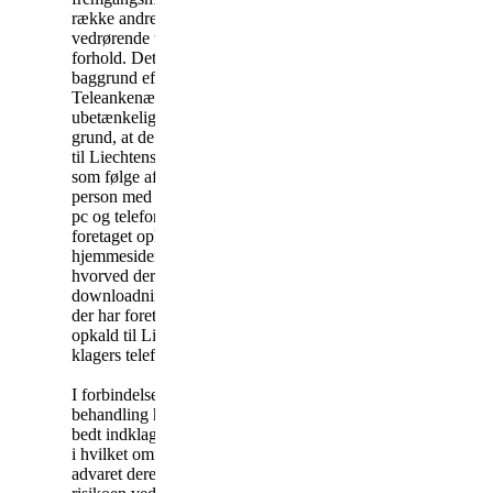
række andre klagesager
vedrørende tilsvarende
forhold. Det er på den
baggrund efter
Teleankenævnets opfattelse
ubetænkeligt at lægge til
grund, at de påklagede opkald
til Liechtenstein er opstået
som følge af, at klager eller en
person med adgang til klagers
pc og telefonforbindelse har
foretaget opkald til
hjemmesider på internettet,
hvorved der er sket
downloadning af et program,
der har foretaget de påklagede
opkald til Liechtenstein via
klagers telefonforbindelse.
I forbindelse med sagens
behandling har sekretariatet
bedt indklagede om at oplyse,
i hvilket omfang de har
advaret deres abonnenter om