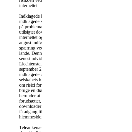
risikoen ved at koble sig på
internettet.
Indklagede har oplyst, at
indklagede var opmærksom
på problematikken vedrørende
utilsigtet downloadning fra
internettet og som følge heraf i
august indførte en permanent
spærring vedrørende visse
lande. Denne spærring blev
senest udvidet til blandt andet
Liechtenstein fra den 16.
september 2004. Desuden har
indklagede oplyst, at
selskabets hjemmeside oplyser
om risici forbundet med at
bruge en dial-up forbindelse,
herunder at visse hjemmesider
forudsætter, at man
downloader et program for at
få adgang til særlige dele af
hjemmesiden.
Teleankenævnet har noteret