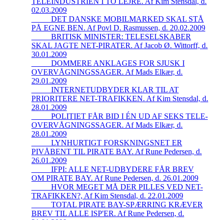
TELEINDUSTRIEN I TO LEJRE. Af Kim Stensdal, d.
02.03.2009
_____DET DANSKE MOBILMARKED SKAL STÅ
PÅ EGNE BEN. Af Povl D. Rasmussen, d. 20.02.2009
_____BRITISK MINISTER: TELESELSKABER
SKAL JAGTE NET-PIRATER. Af Jacob Ø. Wittorff, d.
30.01.2009
_____DOMMERE ANKLAGES FOR SJUSK I
OVERVÅGNINGSSAGER. Af Mads Elkær, d.
29.01.2009
_____INTERNETUDBYDER KLAR TIL AT
PRIORITERE NET-TRAFIKKEN. Af Kim Stensdal, d.
28.01.2009
_____POLITIET FÅR BID I ÉN UD AF SEKS TELE-
OVERVÅGNINGSSAGER. Af Mads Elkær, d.
28.01.2009
_____LYNHURTIGT FORSKNINGSNET ER
PIVÅBENT TIL PIRATE BAY. Af Rune Pedersen, d.
26.01.2009
_____IFPI: ALLE NET-UDBYDERE FÅR BREV
OM PIRATE BAY. Af Rune Pedersen, d. 26.01.2009
_____HVOR MEGET MÅ DER PILLES VED NET-
TRAFIKKEN?, Af Kim Stensdal, d. 22.01.2009
_____TOTAL PIRATE BAY-SPÆRRING KRÆVER
BREV TIL ALLE ISP'ER. Af Rune Pedersen, d.