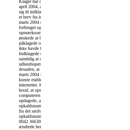
Klager har oplyst i brev af 10.
april 2004, at han henvendte
sig til indklagede på baggrund
et brev fra indklagede af 4.
marts 2004 om en forøgelse af
forbruget og gjorde
opmærksom på, at han ikke
ønskede at betale for de
påklagede opkald, som han
ikke havde foretaget.
Indklagede og klager aftalte
samtidig at oprette et
udlandsspær. Klager anførte
desuden, at han fra den 5.
marts 2004 ikke længere
kunne etablere forbindelse til
internettet. Klager udledte
heraf, at opsætningen af
computeren var ændret, og
opdagede, at
opkaldsnummeret var ændret
fra det sædvanlige Tiscali
opkaldsnummer til nummeret
0042 3663098486. Klager
ændrede herefter sin