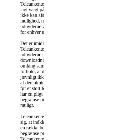
Teleankenævnet har herved
lagt vægt på, at teleudbyderne
ikke kan afskære denne
mulighed, medmindre
udbyderne generelt spærrer
for enhver udlandsdestination.
Det er imidlertid også
Teleankenævnets opfattelse, at
udbyderne som følge af
downloadning-problemets
omfang sammenholdt med det
forhold, at downloadningen
jævnligt ikke vil blive opdaget
af den almindelige forbruger,
før et stort forbrug er opstået,
har en pligt til at søge at
begrænse problemerne mest
muligt.
Teleankenævnet har noteret
sig, at indklagede har udfoldet
en række bestræbelser på at
begrænse problemerne.
Teleankenævnet finder