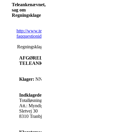
Teleankenævnet,
sag om
Regningsklage
http://www.teleanke.dk/t2w_313.asp?
faqquestionid=85&enkeltfaqfile=t2w_325.asp
Regningsklage – downloadning – opkald til Liechtenstein. (J.
AFGØRELSE FRA
TELEANKENÆVNET
Klager:
NN
Indklagede:
TDC
Totalløsninger A/S
Att.: Myndighedsklager 9-205
Sletvej 30
8310 Tranbjerg J.