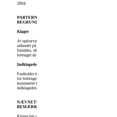
2004.
PARTERNES KRAV OG
BEGRUNDELSER
Klager
At opkrævningen opkald til
udlandet på 3389,63 kr.
frafaldes, idet han ikke har
foretaget de påklagede opkald.
Indklagede
Fastholder krav om betaling
for forbruget, da der ikke er
konstateret fejl inden for
indklagedes ansvarsområde.
NÆVNETS
BEMÆRKNINGER
Klager har anført, at han ikke