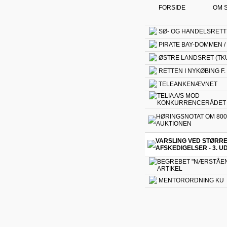
FORSIDE
OM 
SØ- OG HANDELSRETT
PIRATE BAY-DOMMEN /
ØSTRE LANDSRET (TK
RETTEN I NYKØBING F.
TELEANKENÆVNET
TELIA A/S MOD
KONKURRENCERÅDET
HØRINGSNOTAT OM 800
AUKTIONEN
VARSLING VED STØRR
AFSKEDIGELSER - 3. U
BEGREBET "NÆRSTÅEN
ARTIKEL
MENTORORDNING KU