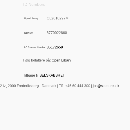
ID Numbers
OL2610297M
Open Library
8770022860
ISBN 10
85172659
LC Control Number
Følg forfattere på:
Open Libary
Tilbage til
SELSKABSRET
 2.tv., 2000 Frederiksberg - Danmark | Tlf.: +45 60 444 300 |
jos@stoett-ret.dk