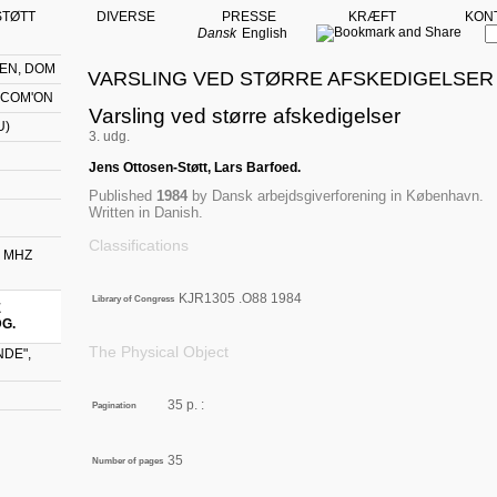
STØTT
DIVERSE
PRESSE
KRÆFT
KON
Dansk
English
EN, DOM
VARSLING VED STØRRE AFSKEDIGELSER -
 COM'ON
Varsling ved større afskedigelser
U)
3. udg.
Jens Ottosen-Støtt, Lars Barfoed.
Published
1984
by
Dansk arbejdsgiverforening
in
København
.
Written in
Danish
.
Classifications
 MHZ
KJR1305 .O88 1984
Library of Congress
E
DG.
The Physical Object
DE",
35 p. :
Pagination
35
Number of pages