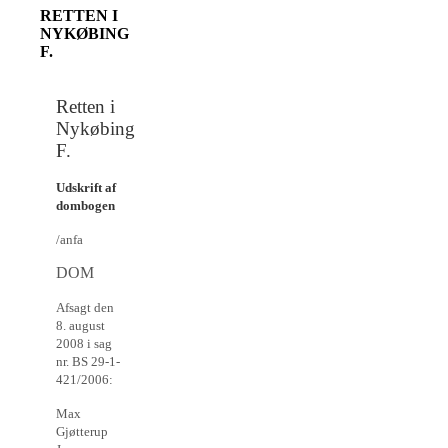
RETTEN I
NYKØBING
F.
Retten i
Nykøbing
F.
Udskrift af
dombogen
/anfa
DOM
Afsagt den
8. august
2008 i sag
nr. BS 29-1-
421/2006:
Max
Gjøtterup