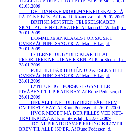
TELEINDUSTRIEN I TO LEJRE. Af Kim Stensdal, d.
02.03.2009
_____DET DANSKE MOBILMARKED SKAL STÅ
PÅ EGNE BEN. Af Povl D. Rasmussen, d. 20.02.2009
_____BRITISK MINISTER: TELESELSKABER
SKAL JAGTE NET-PIRATER. Af Jacob Ø. Wittorff, d.
30.01.2009
_____DOMMERE ANKLAGES FOR SJUSK I
OVERVÅGNINGSSAGER. Af Mads Elkær, d.
29.01.2009
_____INTERNETUDBYDER KLAR TIL AT
PRIORITERE NET-TRAFIKKEN. Af Kim Stensdal, d.
28.01.2009
_____POLITIET FÅR BID I ÉN UD AF SEKS TELE-
OVERVÅGNINGSSAGER. Af Mads Elkær, d.
28.01.2009
_____LYNHURTIGT FORSKNINGSNET ER
PIVÅBENT TIL PIRATE BAY. Af Rune Pedersen, d.
26.01.2009
_____IFPI: ALLE NET-UDBYDERE FÅR BREV
OM PIRATE BAY. Af Rune Pedersen, d. 26.01.2009
_____HVOR MEGET MÅ DER PILLES VED NET-
TRAFIKKEN?, Af Kim Stensdal, d. 22.01.2009
_____TOTAL PIRATE BAY-SPÆRRING KRÆVER
BREV TIL ALLE ISP'ER. Af Rune Pedersen, d.