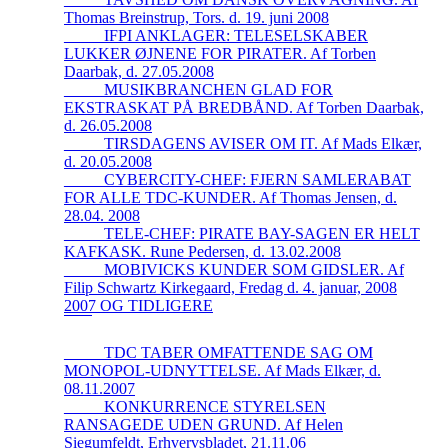
Thomas Breinstrup, Tors. d. 19. juni 2008
_____IFPI ANKLAGER: TELESELSKABER
LUKKER ØJNENE FOR PIRATER. Af Torben
Daarbak, d. 27.05.2008
_____MUSIKBRANCHEN GLAD FOR
EKSTRASKAT PÅ BREDBÅND. Af Torben Daarbak,
d. 26.05.2008
_____TIRSDAGENS AVISER OM IT. Af Mads Elkær,
d. 20.05.2008
_____CYBERCITY-CHEF: FJERN SAMLERABAT
FOR ALLE TDC-KUNDER. Af Thomas Jensen, d.
28.04. 2008
_____TELE-CHEF: PIRATE BAY-SAGEN ER HELT
KAFKASK. Rune Pedersen, d. 13.02.2008
_____MOBIVICKS KUNDER SOM GIDSLER. Af
Filip Schwartz Kirkegaard, Fredag d. 4. januar, 2008
2007 OG TIDLIGERE
_____TDC TABER OMFATTENDE SAG OM
MONOPOL-UDNYTTELSE. Af Mads Elkær, d.
08.11.2007
_____KONKURRENCE STYRELSEN
RANSAGEDE UDEN GRUND. Af Helen
Siegumfeldt, Erhvervsbladet, 21.11.06