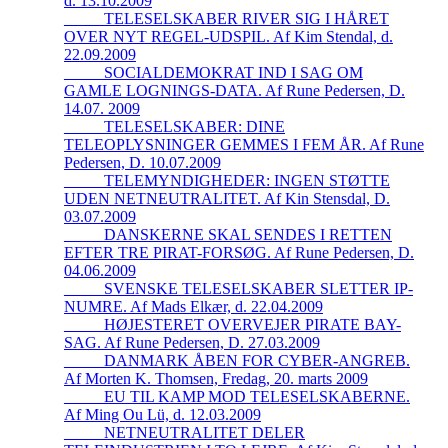
d. 13.10.2009
_____TELESELSKABER RIVER SIG I HÅRET
OVER NYT REGEL-UDSPIL. Af Kim Stendal, d.
22.09.2009
_____SOCIALDEMOKRAT IND I SAG OM
GAMLE LOGNINGS-DATA. Af Rune Pedersen, D.
14.07. 2009
_____TELESELSKABER: DINE
TELEOPLYSNINGER GEMMES I FEM ÅR. Af Rune
Pedersen, D. 10.07.2009
_____TELEMYNDIGHEDER: INGEN STØTTE
UDEN NETNEUTRALITET. Af Kin Stensdal, D.
03.07.2009
_____DANSKERNE SKAL SENDES I RETTEN
EFTER TRE PIRAT-FORSØG. Af Rune Pedersen, D.
04.06.2009
_____SVENSKE TELESELSKABER SLETTER IP-
NUMRE. Af Mads Elkær, d. 22.04.2009
_____HØJESTERET OVERVEJER PIRATE BAY-
SAG. Af Rune Pedersen, D. 27.03.2009
_____DANMARK ÅBEN FOR CYBER-ANGREB.
Af Morten K. Thomsen, Fredag, 20. marts 2009
_____EU TIL KAMP MOD TELESELSKABERNE.
Af Ming Ou Lü, d. 12.03.2009
_____NETNEUTRALITET DELER