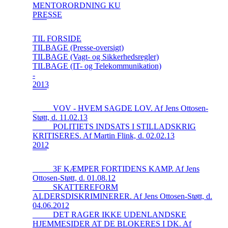
MENTORORDNING KU
PRESSE
TIL FORSIDE
TILBAGE (Presse-oversigt)
TILBAGE (Vagt- og Sikkerhedsregler)
TILBAGE (IT- og Telekommunikation)
-
2013
_____VOV - HVEM SAGDE LOV. Af Jens Ottosen-
Støtt, d. 11.02.13
_____POLITIETS INDSATS I STILLADSKRIG
KRITISERES. Af Martin Flink, d. 02.02.13
2012
_____3F KÆMPER FORTIDENS KAMP. Af Jens
Ottosen-Støtt, d. 01.08.12
_____SKATTEREFORM
ALDERSDISKRIMINERER. Af Jens Ottosen-Støtt, d.
04.06.2012
_____DET RAGER IKKE UDENLANDSKE
HJEMMESIDER AT DE BLOKERES I DK. Af