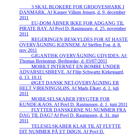
_____3 SKAL BLOKERE FOR GROOVESHARK I
DANMARK. Af Kasper Villum Jensen, d. 9. december
2011
_____EU-DOM ÅBNER IKKE FOR ADGANG TIL
PIRATE BAY. Af Povl D. Rasmussen, d. 25. november
2011
_____REGERINGEN BESKYLDES FOR AT HASTE
OVERVÅGNING IGENNEM. Af Steffen Fog, d. 8.
nov 2011
_____GIGANTISK OVERVÅGNING UDVIDES. Af:
Thomas Breinstrup, Berlingske, d. 03/07/2011
_____MOBILT INTERNET EN BOMBE UNDER
ADVARSELSBREVE. Af Filip Schwartz Kirkegaard,
d. 13. 10.11
_____ØGET DANSK NET-OVERVÅGNING ER
HELT VIRKNINGSLØS. Af Mads Elkær, d. 1. juli
2011
_____MOBILSELSKABER FRYGTER FOR
KUNDE-KAOS. Af Povl D. Rasmussen, d. 1. juni 2011
_____FLYTTER DANSKERNE NU NUMMER FRA
DAG TIL DAG? Af Povl D. Rasmussen, d. 31. maj
2011
_____TELESELSKABER KLAR TIL AT FLYTTE
DIT NUMMER PÅ ET DØGN. Af Povl D.