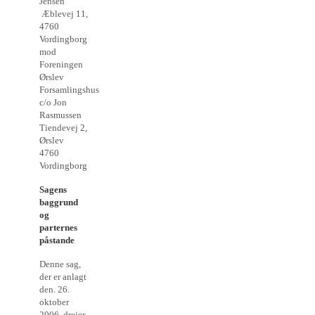
Jensen
Æblevej 11,
4760
Vordingborg
mod
Foreningen
Ørslev
Forsamlingshus
c/o Jon
Rasmussen
Tiendevej 2,
Ørslev
4760
Vordingborg
Sagens
baggrund
og
parternes
påstande
Denne sag,
der er anlagt
den. 26.
oktober
2006, drejer