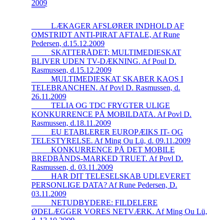
2009
_____LÆKAGER AFSLØRER INDHOLD AF
OMSTRIDT ANTI-PIRAT AFTALE, Af Rune
Pedersen, d.15.12.2009
_____SKATTERÅDET: MULTIMEDIESKAT
BLIVER UDEN TV-DÆKNING. Af Poul D.
Rasmussen, d.15.12.2009
_____MULTIMEDIESKAT SKABER KAOS I
TELEBRANCHEN. Af Povl D. Rasmussen, d.
26.11.2009
_____TELIA OG TDC FRYGTER ULIGE
KONKURRENCE PÅ MOBILDATA. Af Povl D.
Rasmussen, d.18.11.2009
_____EU ETABLERER EUROPÆIKS IT- OG
TELESTYRELSE. Af Ming Ou Lü, d. 09.11.2009
_____KONKURRENCE PÅ DET MOBILE
BREDBÅNDS-MARKED TRUET. Af Povl D.
Rasmussen, d. 03.11.2009
_____HAR DIT TELESELSKAB UDLEVERET
PERSONLIGE DATA? Af Rune Pedersen, D.
03.11.2009
_____NETUDBYDERE: FILDELERE
ØDELÆGGER VORES NETVÆRK. Af Ming Ou Lü,