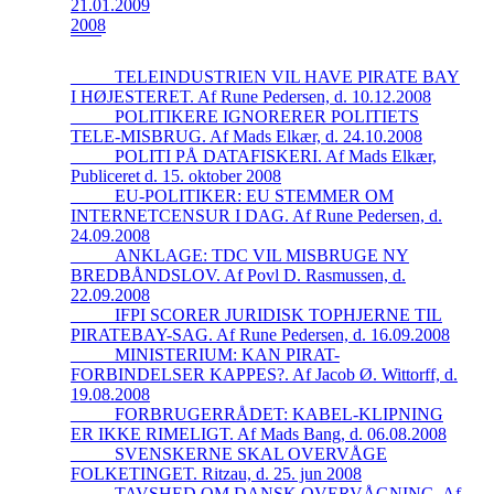
21.01.2009
2008
_____TELEINDUSTRIEN VIL HAVE PIRATE BAY
I HØJESTERET. Af Rune Pedersen, d. 10.12.2008
_____POLITIKERE IGNORERER POLITIETS
TELE-MISBRUG. Af Mads Elkær, d. 24.10.2008
_____POLITI PÅ DATAFISKERI. Af Mads Elkær,
Publiceret d. 15. oktober 2008
_____EU-POLITIKER: EU STEMMER OM
INTERNETCENSUR I DAG. Af Rune Pedersen, d.
24.09.2008
_____ANKLAGE: TDC VIL MISBRUGE NY
BREDBÅNDSLOV. Af Povl D. Rasmussen, d.
22.09.2008
_____IFPI SCORER JURIDISK TOPHJERNE TIL
PIRATEBAY-SAG. Af Rune Pedersen, d. 16.09.2008
_____MINISTERIUM: KAN PIRAT-
FORBINDELSER KAPPES?. Af Jacob Ø. Wittorff, d.
19.08.2008
_____FORBRUGERRÅDET: KABEL-KLIPNING
ER IKKE RIMELIGT. Af Mads Bang, d. 06.08.2008
_____SVENSKERNE SKAL OVERVÅGE
FOLKETINGET. Ritzau, d. 25. jun 2008
_____TAVSHED OM DANSK OVERVÅGNING. Af