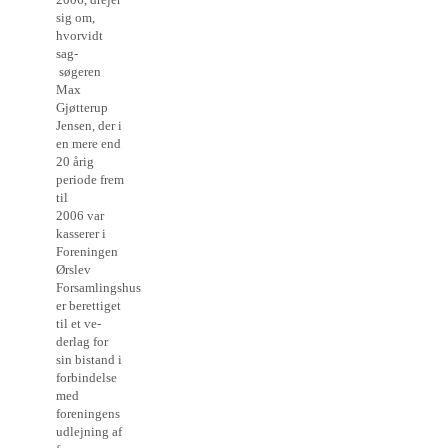
sig om,
hvorvidt
sag-
søgeren
Max
Gjøtterup
Jensen, der i
en mere end
20 årig
periode frem
til
2006 var
kasserer i
Foreningen
Ørslev
Forsamlingshus
er berettiget
til et ve-
derlag for
sin bistand i
forbindelse
med
foreningens
udlejning af