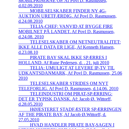
MOBILPRISERNE OP. Af Povl D. Rasmussen,
d.02.09.2010
_____MOBILSELSKABER FINDER NY 4G-
AUKTION URETFÆRDIG. Af Povl D. Rasmussen,
d.24.08.2010
_____TELIA-CHEF: VANVID AT BYGGE FIRE
MOBILNET PÅ LANDET. Af Povl D. Rasmussen,
d.24.08. 2010
_____TELESELSKABER OM NETNEUTRALITET:
IKKE ALLE DATA ER LIGE, Af Kenneth Hansen,
d.23.08.10
_____PIRATE BAY SKAL IKKE SPÆRRES I
HOLLAND. Af Rune Pedersen, d. . 21. juli 2010
_____TELIA: UMULIGT AT LEVERE IP-TV TIL
UDKANTSDANMARK, Af Povl D. Rasmussen, 25.06
2010
_____TELESELSKABER STRIDES OM NYT
TELEFORLIG. Af Povl D. Rasmussen, d.14.06. 2010
_____TELEINDUSTRI OM PIRAT-SPÆRRING:
DET ER TYPISK DANSK. Af: Jacob Ø. Wittorff,
d.28.05.2010
_____HØJESTERET STADFÆSTER SPÆRRINGEN
AF THE PIRATE BAY, Af Jacob Ø.Wittorff, d.
27.05.2010
_____HVAD HANDLER PIRATE BAY-SAGEN I