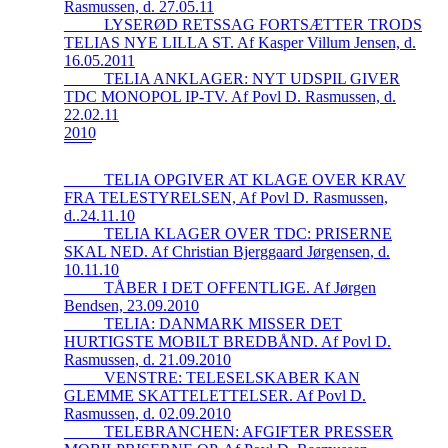
Rasmussen, d. 27.05.11
_____LYSERØD RETSSAG FORTSÆTTER TRODS
TELIAS NYE LILLA ST. Af Kasper Villum Jensen, d.
16.05.2011
_____TELIA ANKLAGER: NYT UDSPIL GIVER
TDC MONOPOL IP-TV. Af Povl D. Rasmussen, d.
22.02.11
2010
_____TELIA OPGIVER AT KLAGE OVER KRAV
FRA TELESTYRELSEN, Af Povl D. Rasmussen,
d..24.11.10
_____TELIA KLAGER OVER TDC: PRISERNE
SKAL NED. Af Christian Bjerggaard Jørgensen, d.
10.11.10
_____TÅBER I DET OFFENTLIGE. Af Jørgen
Bendsen, 23.09.2010
_____TELIA: DANMARK MISSER DET
HURTIGSTE MOBILT BREDBÅND. Af Povl D.
Rasmussen, d. 21.09.2010
_____VENSTRE: TELESELSKABER KAN
GLEMME SKATTELETTELSER. Af Povl D.
Rasmussen, d. 02.09.2010
_____TELEBRANCHEN: AFGIFTER PRESSER