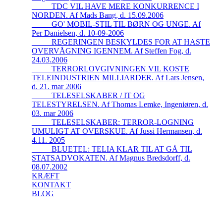
_____TDC VIL HAVE MERE KONKURRENCE I
NORDEN. Af Mads Bang, d. 15.09.2006
_____GO' MOBIL-STIL TIL BØRN OG UNGE. Af
Per Danielsen, d. 10-09-2006
_____REGERINGEN BESKYLDES FOR AT HASTE
OVERVÅGNING IGENNEM. Af Steffen Fog, d.
24.03.2006
_____TERRORLOVGIVNINGEN VIL KOSTE
TELEINDUSTRIEN MILLIARDER. Af Lars Jensen,
d. 21. mar 2006
_____TELESELSKABER / IT OG
TELESTYRELSEN. Af Thomas Lemke, Ingeniøren, d.
03. mar 2006
_____TELESELSKABER: TERROR-LOGNING
UMULIGT AT OVERSKUE. Af Jussi Hermansen, d.
4.11. 2005
_____BLUETEL: TELIA KLAR TIL AT GÅ TIL
STATSADVOKATEN. Af Magnus Bredsdorff, d.
08.07.2002
KRÆFT
KONTAKT
BLOG