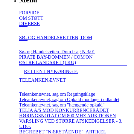
Menu
FORSIDE
OM STØTT
DIVERSE
SØ- OG HANDELSRETTEN, DOM
Sø- og Handelsretten, Dom i sag N 3/01
PIRATE BAY-DOMMEN / COM'ON
ØSTRE LANDSRET (TKU)
RETTEN I NYKØBING F.
TELEANKENÆVNET
Teleankenævnet, sag om Regningsklage
Teleankenævnet, sag om Opkald modtaget i udlandet
Teleankenævnet, sag om "hængende opkald"
TELIA A/S MOD KONKURRENCERÅDET
HØRINGSNOTAT OM 800 MHZ AUKTIONEN
VARSLING VED STØRRE AFSKEDIGELSER - 3.
UDG.
BEGREBET "NÆRSTÅENDE", ARTIKEL