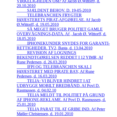
VIRKELIGHEDEN OM? Af Jacob Ø.Wittorff, d.
20.10.2010
_____SJÆLDENT BEHOV. D. 19-05-2010
_____TELEBRANCHEN FRYGTER
HØJESTERETS PIRAT-AFGØRELSE. Af Jacob
Ø.Wittorff, d. 19.05.2010
_____SÅ MEGET BRUGER POLITIET GAMLE
OVERVÅGNINGS-DATA. Af , Jacob Ø. Wittorff, d.
18.05.2010
_____IPHONEKUNDER SNYDES FOR GARANTI-
RETTIGHEDER. TV2, Basta, d. 13.04.2010
_____REVISION AF LOGNINGS
BEKENDTGØRELSEN REDDET I 12 YIMR, Af
Rune Pedersen, d. 26.03.2010
_____IFPI OG TELEBRANCHEN SKAL I
HØJESTERET MED PIRATE BAY, Af Rune
Pedersen, d. 16.03.2010
_____TELIA: VI BLIVER HINDRET I AT
UDBYGGE MOBILT BREDBÅND. Af Povl D.
Rasmussen, d. 04.02.10
_____TELIA MELDT TIL POLITIET PÅ GRUND
AF IPHONE-REKLAME. Af Povl D. Rasmussen, d.
25.01.2010
_____TELIA PARAT TIL AT GRIBE IND. Af Peter
Møller Christensen, d. 19.01.2010