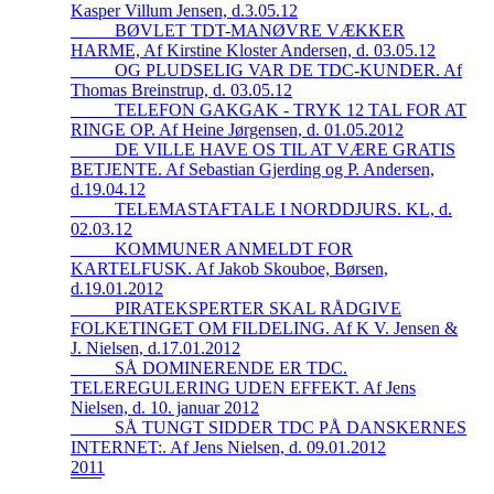
Kasper Villum Jensen, d.3.05.12
_____BØVLET TDT-MANØVRE VÆKKER
HARME, Af Kirstine Kloster Andersen, d. 03.05.12
_____OG PLUDSELIG VAR DE TDC-KUNDER. Af
Thomas Breinstrup, d. 03.05.12
_____TELEFON GAKGAK - TRYK 12 TAL FOR AT
RINGE OP. Af Heine Jørgensen, d. 01.05.2012
_____DE VILLE HAVE OS TIL AT VÆRE GRATIS
BETJENTE. Af Sebastian Gjerding og P. Andersen,
d.19.04.12
_____TELEMASTAFTALE I NORDDJURS. KL, d.
02.03.12
_____KOMMUNER ANMELDT FOR
KARTELFUSK. Af Jakob Skouboe, Børsen,
d.19.01.2012
_____PIRATEKSPERTER SKAL RÅDGIVE
FOLKETINGET OM FILDELING. Af K V. Jensen &
J. Nielsen, d.17.01.2012
_____SÅ DOMINERENDE ER TDC.
TELEREGULERING UDEN EFFEKT. Af Jens
Nielsen, d. 10. januar 2012
_____SÅ TUNGT SIDDER TDC PÅ DANSKERNES
INTERNET:. Af Jens Nielsen, d. 09.01.2012
2011